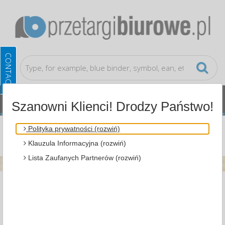
Szanowni Klienci! Drodzy Państwo!
Blog
Polityka prywatności (rozwiń)
Klauzula Informacyjna (rozwiń)
No posts
Lista Zaufanych Partnerów (rozwiń)
LIKE OUR FANPAGE ON
FACEBOOK