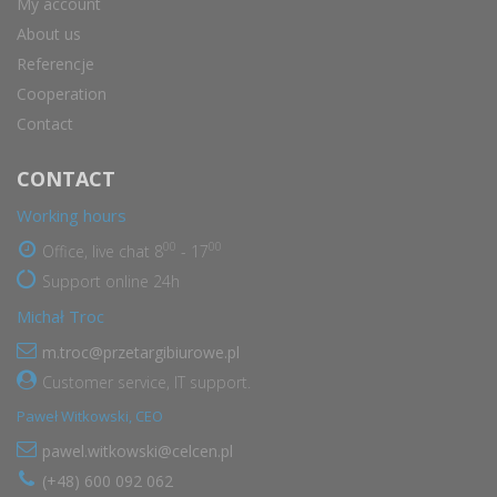
My account
About us
Referencje
Cooperation
Contact
CONTACT
Working hours
00
00
Office, live chat 8
- 17
Support online 24h
Michał Troc
m.troc@przetargibiurowe.pl
Customer service, IT support.
Paweł Witkowski, CEO
pawel.witkowski@celcen.pl
(+48) 600 092 062