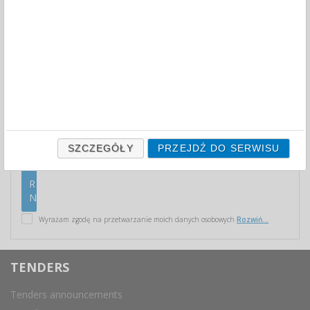
JOIN US!
NEWSLETTER
Zapisz się do naszego newslettera i otrzymuj najnowsze
aktualności ze świata przetargów biurowych prosto na
swoją skrzynkę mailową.
SZCZEGÓŁY
PRZEJDŹ DO SERWISU
Wyrażam zgodę na przetwarzanie moich danych osobowych
Rozwiń...
TENDERS
Tenders announcements