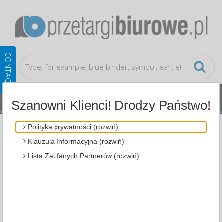
Szanowni Klienci! Drodzy Państwo!
Small office accessories
Desktop organizers
Polityka prywatności (rozwiń)
Klauzula Informacyjna (rozwiń)
ALL CATEGORIES
Lista Zaufanych Partnerów (rozwiń)
MOST POPULAR
SMALL OFFICE ACCESSORIES
DESKTOP ORGANIZERS (1)