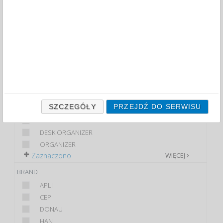
FILTRY
WIĘCEJ
CLASS
ECONOMIC
PREMIUM
STANDARD
PRODUCT
SZCZEGÓŁY
PRZEJDŹ DO SERWISU
KOSZYK
CONTAINER
DESK ORGANIZER
ORGANIZER
Zaznaczono
WIĘCEJ
BRAND
APLI
CEP
DONAU
HAN