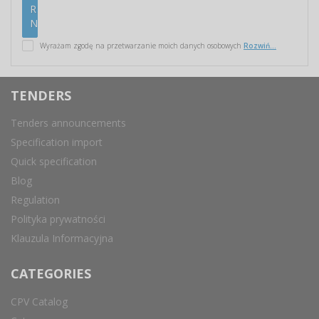
Wyrażam zgodę na przetwarzanie moich danych osobowych
Rozwiń...
TENDERS
Tenders announcements
Specification import
Quick specification
Blog
Regulation
Polityka prywatności
Klauzula Informacyjna
CATEGORIES
CPV Catalog