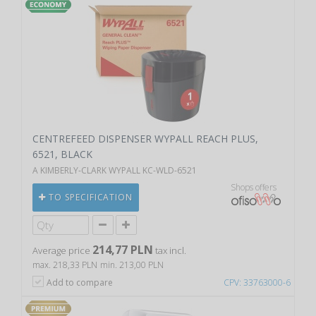
CENTREFEED DISPENSER WYPALL REACH PLUS,
6521, BLACK
A KIMBERLY-CLARK WYPALL KC-WLD-6521
Shops offers
TO SPECIFICATION
214,77 PLN
Average price
tax incl.
max. 218,33 PLN
min. 213,00 PLN
Add to compare
CPV: 33763000-6