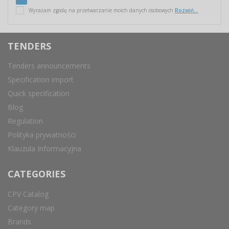
Wyrażam zgodę na przetwarzanie moich danych osobowych
Rozwiń...
TENDERS
Tenders announcements
Specification import
Quick specification
Blog
Regulation
Polityka prywatności
Klauzula Informacyjna
CATEGORIES
CPV Catalog
Category map
Brands