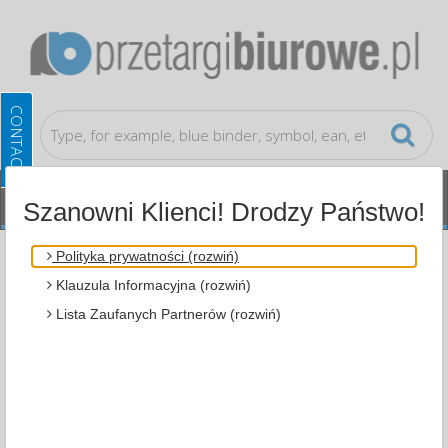
Szanowni Klienci! Drodzy Państwo!
Cleaning and janitorial supplies and dispensers
Polityka prywatności (rozwiń)
Paper Towels and Dispensers
Klauzula Informacyjna (rozwiń)
Lista Zaufanych Partnerów (rozwiń)
ALL CATEGORIES
MOST POPULAR
CLEANING AND JANITORIAL SUPPLIES AND
DISPENSERS