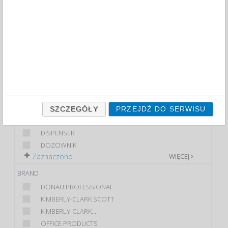
PAPER TOWELS AND DISPENSERS (2)
FILTRY
WIĘCEJ
CLASS
ECONOMIC
PREMIUM
PRODUCT
PAPER TOWEL...
SZCZEGÓŁY
PRZEJDŹ DO SERWISU
CZYŚCIWO PRZEMYSŁOWE
DISPENSER
DOZOWNIK
Zaznaczono
WIĘCEJ
BRAND
DONAU PROFESSIONAL
KIMBERLY-CLARK SCOTT
KIMBERLY-CLARK...
OFFICE PRODUCTS