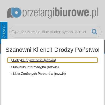
Szanowni Klienci! Drodzy Państwo!
Office equipment
Clocks
Polityka prywatności (rozwiń)
Klauzula Informacyjna (rozwiń)
ALL CATEGORIES
Lista Zaufanych Partnerów (rozwiń)
MOST POPULAR
OFFICE EQUIPMENT
CLOCKS (4)