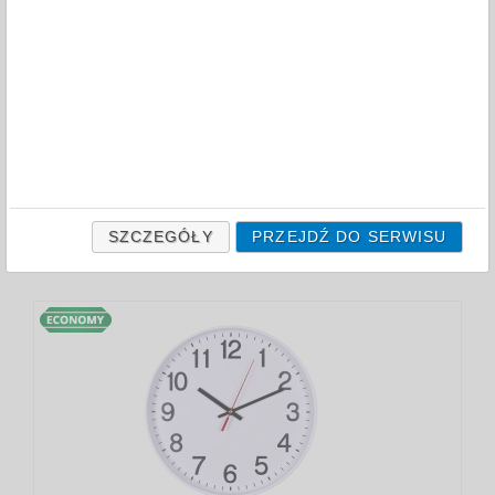
FILTRY
COLOUR
BLACK
WHITE
ODZNACZ
SZCZEGÓŁY
PRZEJDŹ DO SERWISU