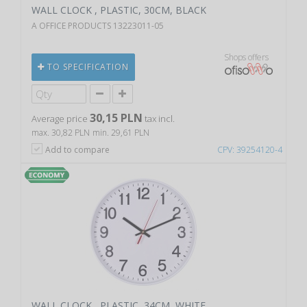
WALL CLOCK , PLASTIC, 30CM, BLACK
A OFFICE PRODUCTS 13223011-05
Shops offers
TO SPECIFICATION
30,15 PLN
Average price
tax incl.
max. 30,82 PLN
min. 29,61 PLN
Add to compare
CPV: 39254120-4
WALL CLOCK , PLASTIC, 34CM, WHITE