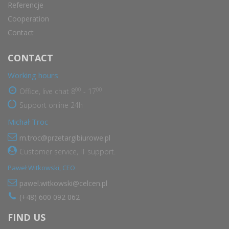
Referencje
Cooperation
Contact
CONTACT
Working hours
00
00
Office, live chat 8
- 17
Support online 24h
Michał Troc
m.troc@przetargibiurowe.pl
Customer service, IT support.
Paweł Witkowski, CEO
pawel.witkowski@celcen.pl
(+48) 600 092 062
FIND US