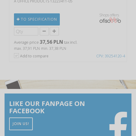
A OFFICE PRODUCTS 13223411-05
Shops offers
TO SPECIFICATION
37,56 PLN
Average price
tax incl.
max. 37,91 PLN
min. 37,38 PLN
Add to compare
CPV: 39254120-4
LIKE OUR FANPAGE ON
FACEBOOK
JOIN US!