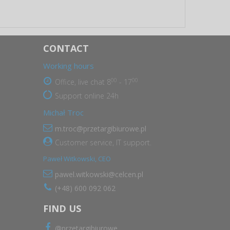
CONTACT
Working hours
00
00
Office, live chat 8
- 17
Support online 24h
Michał Troc
m.troc@przetargibiurowe.pl
Customer service, IT support.
Paweł Witkowski, CEO
pawel.witkowski@celcen.pl
(+48) 600 092 062
FIND US
@przetargibiurowe