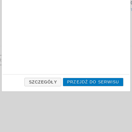
COTTON WOOL, FOR DRESSING, , 20
A VISCOPLAST-3M 3M-XH004801953
CPV:331411
cotton wool for dressing ...
Cena katalogowa brutto
5,36 PLN
compare
products
 by:
12
products
on page
SZCZEGÓŁY
PRZEJDŹ DO SERWISU