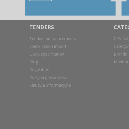
TENDERS
CATE
Tenders announcements
CPV Cat
Specification import
Catego
Quick specification
Brands
Blog
Most po
Regulation
Polityka prywatności
Klauzula Informacyjna