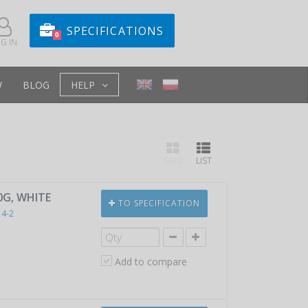
SPECIFICATIONS
0
G IN
W
BLOG
HELP
GRID
LIST
0G, WHITE
TO SPECIFICATION
14-2
Add to compare