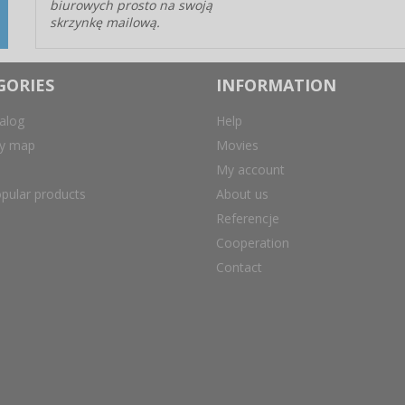
biurowych prosto na swoją
skrzynkę mailową.
GORIES
INFORMATION
alog
Help
ry map
Movies
My account
pular products
About us
Referencje
Cooperation
Contact