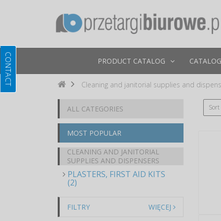
PRODUCT CATALOG
CATALOG
Cleaning and janitorial supplies and dispen
Sort
ALL CATEGORIES
MOST POPULAR
CLEANING AND JANITORIAL
SUPPLIES AND DISPENSERS
PLASTERS, FIRST AID KITS
(2)
FILTRY
WIĘCEJ