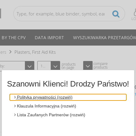
LO
 BY THE CPV
DATA IMPORT
WYSZUKIWARKA PRZETARGÓ
sers
Plasters, First Aid Kits
compare
products
 by:
12
products
on page
Szanowni Klienci! Drodzy Państwo!
COTTON WOOL, FOR DRESSING, , 10
A VISCOPLAST-3M 3M-XH004801946
CPV:331411
Polityka prywatności (rozwiń)
cotton wool for dressing ...
Klauzula Informacyjna (rozwiń)
Cena katalogowa brutto
2,65 PLN
Lista Zaufanych Partnerów (rozwiń)