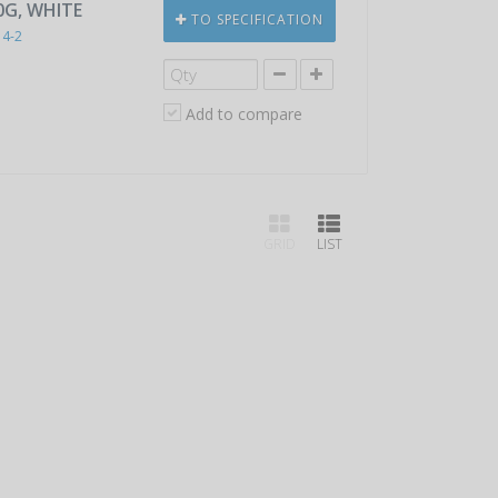
0G, WHITE
TO SPECIFICATION
14-2
Add to compare
GRID
LIST