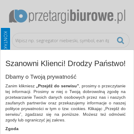
Szanowni Klienci! Drodzy Państwo!
Pomoc
Dbamy o Twoją prywatność
ZAPYTANIE OFERTOWE
Zanim klikniesz
„Przejdź do serwisu”
, prosimy o przeczytanie
tej informacji. Prosimy w niej o Twoją dobrowolną zgodę na
Aby wysłać zapytanie ofertowe powinniśmy posiadać
przetwarzanie Twoich danych osobowych przez nas i naszych
założone konto użytkownika w przetargibiurowe.pl oraz
zaufanych partnerów oraz przekazujemy informacje o naszej
wygenerowaną specyfikację, do której oferty chcemy
polityce prywatności w tym o tzw. cookies. Klikając „Przejdź do
otrzymać. Pierwszym krokiem w tym celu jest kliknięcie...
serwisu”, zgadzasz się na poniższe. Możesz też odmówić
czytaj więcej ...
zgody lub ograniczyć jej zakres.
Zgoda
FILMY INSTRUKTAŻOWE