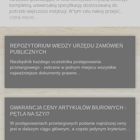
kompletną, uniwersalną specyfikację dostosowaną do
potrzeb większości instytucji. W tym celu należy przejść...
czytaj więcej ...
REPOZYTORIUM WIEDZY URZĘDU ZAMÓWIEŃ
PUBLICZNYCH
Niezbędnik każdego uczestnika postępowania
przetargowego - zebrane w jednym miejscu wszystkie
najważniejsze dokumenty prawne...
GWARANCJA CENY ARTYKUŁÓW BIUROWYCH -
PĘTLA NA SZYI?
W postępowaniach przetargowych podanie najniższej ceny
jest w dalszym ciągu głównym, a często jedynym kryterium...