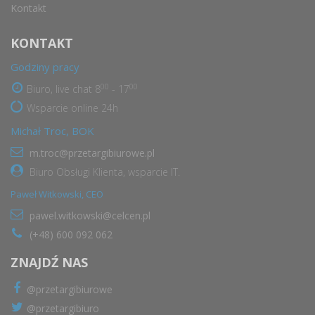
Kontakt
KONTAKT
Godziny pracy
00
00
Biuro, live chat 8
- 17
Wsparcie online 24h
Michał Troc, BOK
m.troc@przetargibiurowe.pl
Biuro Obsługi Klienta, wsparcie IT.
Paweł Witkowski, CEO
pawel.witkowski@celcen.pl
(+48) 600 092 062
ZNAJDŹ NAS
@przetargibiurowe
@przetargibiuro