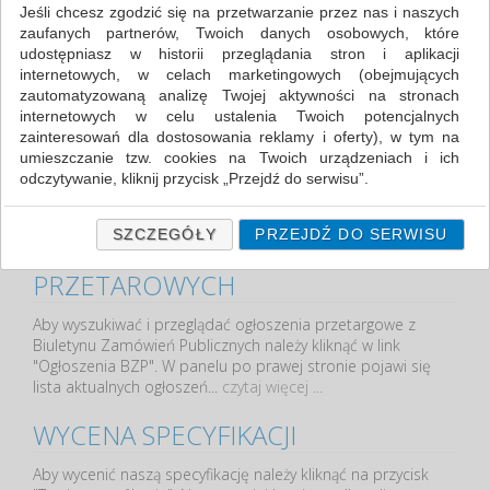
Jeśli chcesz zgodzić się na przetwarzanie przez nas i naszych
Poniżej znajduje się film prezentujący możliwości serwisu
zaufanych partnerów, Twoich danych osobowych, które
przetargibiurowe.pl.
czytaj więcej ...
udostępniasz w historii przeglądania stron i aplikacji
internetowych, w celach marketingowych (obejmujących
OFISOWO
zautomatyzowaną analizę Twojej aktywności na stronach
internetowych w celu ustalenia Twoich potencjalnych
zainteresowań dla dostosowania reklamy i oferty), w tym na
W naszym serwisie posiadamy bazę ponad 10000
umieszczanie tzw. cookies na Twoich urządzeniach i ich
produktów biurowych. Służy ona do tworzenia poprawnych i
odczytywanie, kliknij przycisk „Przejdź do serwisu”.
zgodnych z prawem specyfikacji. Aby ułatwić tworzenie list
produktów umożliwiamy szybką wycenę...
czytaj więcej ...
Jeśli nie chcesz wyrazić zgody lub ograniczyć jej zakres, kliknij
„Szczegóły”, gdzie znajdziesz wszelkie informacje o tym jak to
SZCZEGÓŁY
PRZEJDŹ DO SERWISU
WYSZUKIWANIE OGŁOSZEŃ
zrobić . Te same informacje znajdziesz także na podstronie z
naszą polityką prywatności obowiązującą od 25 maja 2018.
PRZETAROWYCH
W przypadku użytkowników zalogowanych, ważna jest Państwa
Aby wyszukiwać i przeglądać ogłoszenia przetargowe z
wcześniejsza zgoda której udzieliliście podczas zakładania
Biuletynu Zamówień Publicznych należy kliknąć w link
konta. Każda Państwa zgoda jest dobrowolna i można ją w
"Ogłoszenia BZP". W panelu po prawej stronie pojawi się
dowolnym momencie wycofać.
lista aktualnych ogłoszeń...
czytaj więcej ...
Polityka prywatności (rozwiń)
WYCENA SPECYFIKACJI
Klauzula Informacyjna (rozwiń)
Lista Zaufanych Partnerów (rozwiń)
Aby wycenić naszą specyfikację należy kliknąć na przycisk