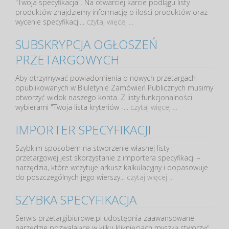
"Twoja specyfikacja". Na otwarciej karcie podlągu listy
produktów znajdziemy informację o ilości produktów oraz
wycenie specyfikacji...
czytaj więcej ...
SUBSKRYPCJA OGŁOSZEŃ
PRZETARGOWYCH
Aby otrzymywać powiadomienia o nowych przetargach
opublikowanych w Biuletynie Zamówień Publicznych musimy
otworzyć widok naszego konta. Z listy funkcjonalności
wybierami "Twoja lista kryteriów -...
czytaj więcej ...
IMPORTER SPECYFIKACJI
Szybkim sposobem na stworzenie własnej listy
przetargowej jest skorzystanie z importera specyfikacji –
narzędzia, które wczytuje arkusz kalkulacyjny i dopasowuje
do poszczególnych jego wierszy...
czytaj więcej ...
SZYBKA SPECYFIKACJA
Serwis przetargibiurowe.pl udostępnia zaawansowane
narzędzie pozwalające w kilku kliknięciach myszką stworzyć