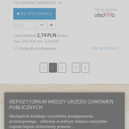
TYPU DONAU 7660301FSC-10
Oferty sklepów
DO SPECYFIKACJI
2,74 PLN
Cena średnia
brutto
max. 2,83 PLN
min. 2,64 PLN
Dodaj do porównania
CPV: 30193700-5
...
1
2
4
REPOZYTORIUM WIEDZY URZĘDU ZAMÓWIEŃ
PUBLICZNYCH
Niezbędnik każdego uczestnika postępowania
przetargowego - zebrane w jednym miejscu wszystkie
najważniejsze dokumenty prawne...