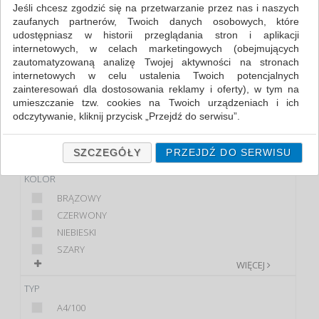
Jeśli chcesz zgodzić się na przetwarzanie przez nas i naszych
zaufanych partnerów, Twoich danych osobowych, które
FILTRY
WIĘCEJ
udostępniasz w historii przeglądania stron i aplikacji
internetowych, w celach marketingowych (obejmujących
PRODUKT
zautomatyzowaną analizę Twojej aktywności na stronach
internetowych w celu ustalenia Twoich potencjalnych
POJEMNIK ZBIORCZY...
zainteresowań dla dostosowania reklamy i oferty), w tym na
PUDŁO DO...
umieszczanie tzw. cookies na Twoich urządzeniach i ich
odczytywanie, kliknij przycisk „Przejdź do serwisu”.
MARKA
Jeśli nie chcesz wyrazić zgody lub ograniczyć jej zakres, kliknij
DONAU
„Szczegóły”, gdzie znajdziesz wszelkie informacje o tym jak to
SZCZEGÓŁY
PRZEJDŹ DO SERWISU
Q-CONNECT
zrobić . Te same informacje znajdziesz także na podstronie z
naszą polityką prywatności obowiązującą od 25 maja 2018.
KOLOR
BRĄZOWY
W przypadku użytkowników zalogowanych, ważna jest Państwa
wcześniejsza zgoda której udzieliliście podczas zakładania
CZERWONY
konta. Każda Państwa zgoda jest dobrowolna i można ją w
NIEBIESKI
dowolnym momencie wycofać.
SZARY
Polityka prywatności (rozwiń)
WIĘCEJ
Klauzula Informacyjna (rozwiń)
TYP
Lista Zaufanych Partnerów (rozwiń)
A4/100