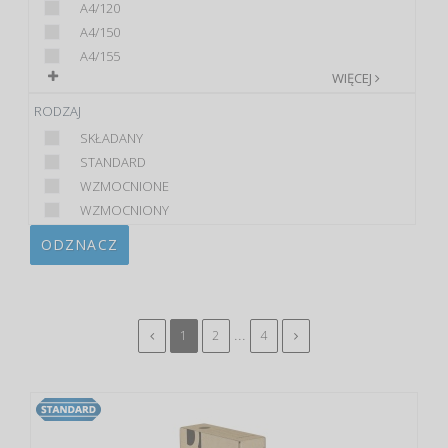
A4/120
A4/150
A4/155
WIĘCEJ
RODZAJ
SKŁADANY
STANDARD
WZMOCNIONE
WZMOCNIONY
ODZNACZ
...
1
2
4