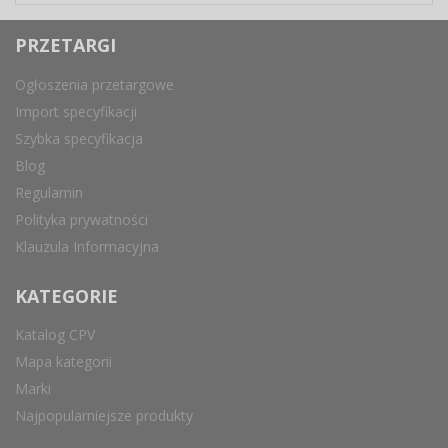
PRZETARGI
Ogłoszenia przetargowe
Import specyfikacji
Szybka specyfikacja
Blog
Regulamin
Polityka prywatności
Klauzula Informacyjna
KATEGORIE
Katalog CPV
Mapa kategorii
Marki
Najpopularniejsze produkty