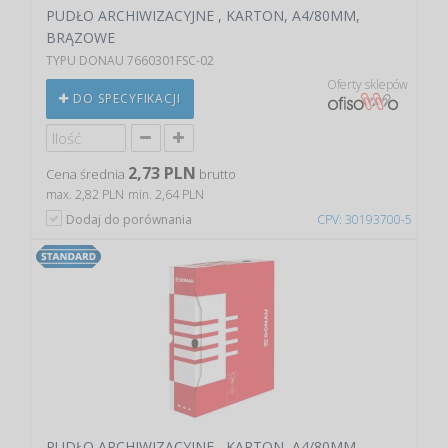
PUDŁO ARCHIWIZACYJNE , KARTON, A4/80MM,
BRĄZOWE
TYPU DONAU 7660301FSC-02
Oferty sklepów
DO SPECYFIKACJI
2,73 PLN
Cena średnia
brutto
max. 2,82 PLN
min. 2,64 PLN
Dodaj do porównania
CPV: 30193700-5
PUDŁO ARCHIWIZACYJNE , KARTON, A4/80MM,