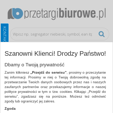
Szanowni Klienci! Drodzy Państwo!
Archiwizacja dokumentów
Pudła archiwizacyjne
Dbamy o Twoją prywatność
Zanim klikniesz
„Przejdź do serwisu”
, prosimy o przeczytanie
WSZYSTKIE KATEGORIE
tej informacji. Prosimy w niej o Twoją dobrowolną zgodę na
przetwarzanie Twoich danych osobowych przez nas i naszych
zaufanych partnerów oraz przekazujemy informacje o naszej
NAJCHĘTNIEJ WYBIERANE
polityce prywatności w tym o tzw. cookies. Klikając „Przejdź do
serwisu”, zgadzasz się na poniższe. Możesz też odmówić
ARCHIWIZACJA DOKUMENTÓW
zgody lub ograniczyć jej zakres.
PUDŁA ARCHIWIZACYJNE (38)
Zgoda