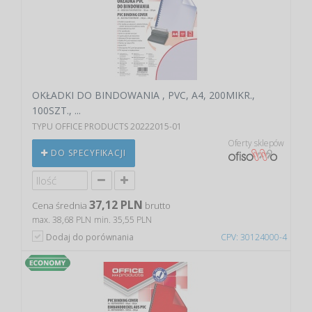
OKŁADKI DO BINDOWANIA , PVC, A4, 200MIKR.,
100SZT., ...
TYPU OFFICE PRODUCTS 20222015-01
Oferty sklepów
DO SPECYFIKACJI
37,12 PLN
Cena średnia
brutto
max. 38,68 PLN
min. 35,55 PLN
Dodaj do porównania
CPV: 30124000-4