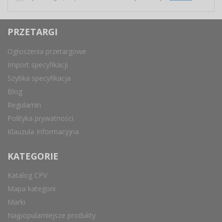
PRZETARGI
Ogłoszenia przetargowe
Import specyfikacji
Szybka specyfikacja
Blog
Regulamin
Polityka prywatności
Klauzula Informacyjna
KATEGORIE
Katalog CPV
Mapa kategorii
Marki
Najpopularniejsze produkty