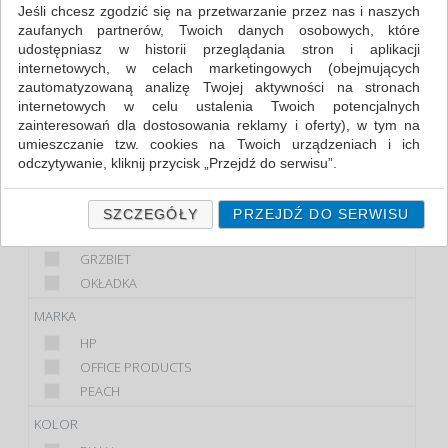
(115)
Jeśli chcesz zgodzić się na przetwarzanie przez nas i naszych
zaufanych partnerów, Twoich danych osobowych, które
udostępniasz w historii przeglądania stron i aplikacji
FILTRY
WIĘCEJ
internetowych, w celach marketingowych (obejmujących
zautomatyzowaną analizę Twojej aktywności na stronach
KLASA
internetowych w celu ustalenia Twoich potencjalnych
zainteresowań dla dostosowania reklamy i oferty), w tym na
EKONOMICZNE
umieszczanie tzw. cookies na Twoich urządzeniach i ich
PREMIUM
odczytywanie, kliknij przycisk „Przejdź do serwisu”.
STANDARD
Jeśli nie chcesz wyrazić zgody lub ograniczyć jej zakres, kliknij
PRODUKT
„Szczegóły”, gdzie znajdziesz wszelkie informacje o tym jak to
SZCZEGÓŁY
PRZEJDŹ DO SERWISU
zrobić . Te same informacje znajdziesz także na podstronie z
FOLIA DO LAMINOWANIA
naszą polityką prywatności obowiązującą od 25 maja 2018.
GRZBIET
W przypadku użytkowników zalogowanych, ważna jest Państwa
OKŁADKA
wcześniejsza zgoda której udzieliliście podczas zakładania
MARKA
konta. Każda Państwa zgoda jest dobrowolna i można ją w
dowolnym momencie wycofać.
HP
Polityka prywatności (rozwiń)
OFFICE PRODUCTS
PEACH
Klauzula Informacyjna (rozwiń)
Lista Zaufanych Partnerów (rozwiń)
KOLOR