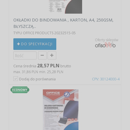
OKŁADKI DO BINDOWANIA , KARTON, A4, 250GSM,
BŁYSZCZĄ...
TYPU OFFICE PRODUCTS 20232515-05
Oferty sklepów
DO SPECYFIKACJI
28,57 PLN
Cena średnia
brutto
max. 31,86 PLN
min. 25,28 PLN
Dodaj do porównania
CPV: 30124000-4