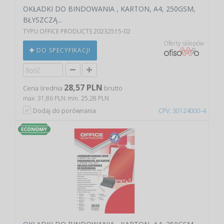
OKŁADKI DO BINDOWANIA , KARTON, A4, 250GSM,
BŁYSZCZĄ...
TYPU OFFICE PRODUCTS 20232515-02
Oferty sklepów
DO SPECYFIKACJI
28,57 PLN
Cena średnia
brutto
max. 31,86 PLN
min. 25,28 PLN
Dodaj do porównania
CPV: 30124000-4