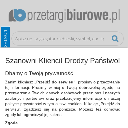
Szanowni Klienci! Drodzy Państwo!
Prezentacja
Akcesoria do laminacji i bindowania
Dbamy o Twoją prywatność
Zanim klikniesz
„Przejdź do serwisu”
, prosimy o przeczytanie
WSZYSTKIE KATEGORIE
tej informacji. Prosimy w niej o Twoją dobrowolną zgodę na
przetwarzanie Twoich danych osobowych przez nas i naszych
zaufanych partnerów oraz przekazujemy informacje o naszej
NAJCHĘTNIEJ WYBIERANE
polityce prywatności w tym o tzw. cookies. Klikając „Przejdź do
serwisu”, zgadzasz się na poniższe. Możesz też odmówić
PREZENTACJA
zgody lub ograniczyć jej zakres.
AKCESORIA DO LAMINACJI I BINDOWANIA
Zgoda