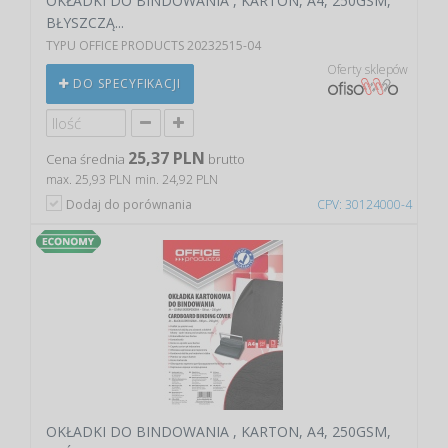
OKŁADKI DO BINDOWANIA , KARTON, A4, 250GSM,
BŁYSZCZĄ...
TYPU OFFICE PRODUCTS 20232515-04
Oferty sklepów
DO SPECYFIKACJI
25,37 PLN
Cena średnia
brutto
max. 25,93 PLN
min. 24,92 PLN
Dodaj do porównania
CPV: 30124000-4
OKŁADKI DO BINDOWANIA , KARTON, A4, 250GSM,