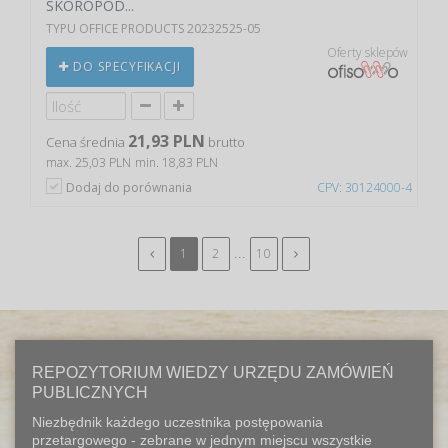
SKÓROPOD...
TYPU OFFICE PRODUCTS 20232525-05
Oferty sklepów
DO SPECYFIKACJI
21,93 PLN
Cena średnia
brutto
max. 25,03 PLN
min. 18,83 PLN
Dodaj do porównania
CPV: 30124000-4
...
1
2
10
REPOZYTORIUM WIEDZY URZĘDU ZAMÓWIEŃ
PUBLICZNYCH
Niezbędnik każdego uczestnika postępowania
przetargowego - zebrane w jednym miejscu wszystkie