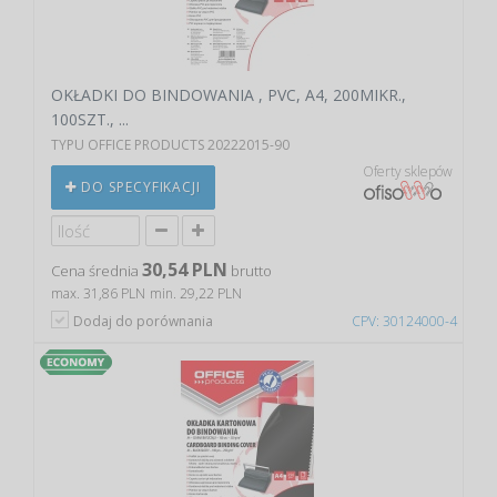
OKŁADKI DO BINDOWANIA , PVC, A4, 200MIKR.,
100SZT., ...
TYPU OFFICE PRODUCTS 20222015-90
Oferty sklepów
DO SPECYFIKACJI
30,54 PLN
Cena średnia
brutto
max. 31,86 PLN
min. 29,22 PLN
Dodaj do porównania
CPV: 30124000-4