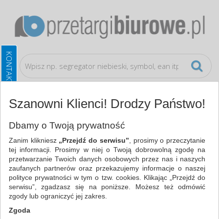
Szanowni Klienci! Drodzy Państwo!
Artykuły do pisania i korygowania
Długopisy
Dbamy o Twoją prywatność
Zanim klikniesz
„Przejdź do serwisu”
, prosimy o przeczytanie
WSZYSTKIE KATEGORIE
tej informacji. Prosimy w niej o Twoją dobrowolną zgodę na
przetwarzanie Twoich danych osobowych przez nas i naszych
zaufanych partnerów oraz przekazujemy informacje o naszej
NAJCHĘTNIEJ WYBIERANE
polityce prywatności w tym o tzw. cookies. Klikając „Przejdź do
serwisu”, zgadzasz się na poniższe. Możesz też odmówić
ARTYKUŁY DO PISANIA I KORYGOWANIA
zgody lub ograniczyć jej zakres.
DŁUGOPISY (1)
Zgoda