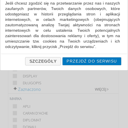
Jeśli chcesz zgodzić się na przetwarzanie przez nas i naszych
zaufanych partnerów, Twoich danych osobowych, które
FILTRY
WIĘCEJ
udostępniasz w historii przeglądania stron i aplikacji
internetowych, w celach marketingowych (obejmujących
KLASA
zautomatyzowaną analizę Twojej aktywności na stronach
internetowych w celu ustalenia Twoich potencjalnych
EKONOMICZNE
zainteresowań dla dostosowania reklamy i oferty), w tym na
PREMIUM
umieszczanie tzw. cookies na Twoich urządzeniach i ich
STANDARD
odczytywanie, kliknij przycisk „Przejdź do serwisu”.
PRODUKT
Jeśli nie chcesz wyrazić zgody lub ograniczyć jej zakres, kliknij
„Szczegóły”, gdzie znajdziesz wszelkie informacje o tym jak to
SZCZEGÓŁY
PRZEJDŹ DO SERWISU
ETUI NA DŁUGOPIS
zrobić . Te same informacje znajdziesz także na podstronie z
CIENKOPIS
naszą polityką prywatności obowiązującą od 25 maja 2018.
DISPLAY
W przypadku użytkowników zalogowanych, ważna jest Państwa
DŁUGOPIS
wcześniejsza zgoda której udzieliliście podczas zakładania
Zaznaczono
WIĘCEJ
konta. Każda Państwa zgoda jest dobrowolna i można ją w
dowolnym momencie wycofać.
MARKA
Polityka prywatności (rozwiń)
APLI
Klauzula Informacyjna (rozwiń)
CARAN D'ACHE
DIPLOMAT
Lista Zaufanych Partnerów (rozwiń)
DONAU