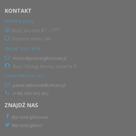
KONTAKT
Godziny pracy
00
00
Biuro, live chat 8
- 17
Wsparcie online 24h
Michał Troc, BOK
m.troc@przetargibiurowe.pl
Biuro Obsługi Klienta, wsparcie IT.
Paweł Witkowski, CEO
pawel.witkowski@celcen.pl
(+48) 600 092 062
ZNAJDŹ NAS
@przetargibiurowe
@przetargibiuro