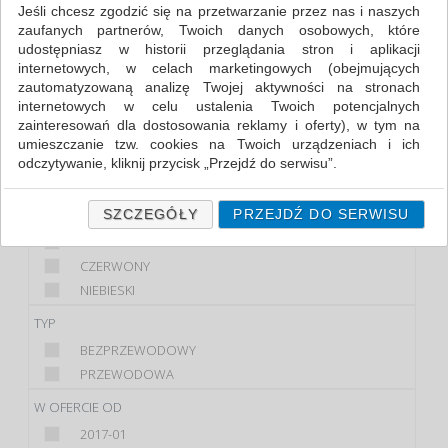
Jeśli chcesz zgodzić się na przetwarzanie przez nas i naszych
zaufanych partnerów, Twoich danych osobowych, które
FILTRY
udostępniasz w historii przeglądania stron i aplikacji
internetowych, w celach marketingowych (obejmujących
MARKA
zautomatyzowaną analizę Twojej aktywności na stronach
internetowych w celu ustalenia Twoich potencjalnych
KENSINGTON
zainteresowań dla dostosowania reklamy i oferty), w tym na
MEDIARANGE
umieszczanie tzw. cookies na Twoich urządzeniach i ich
Q-CONNECT
odczytywanie, kliknij przycisk „Przejdź do serwisu”.
KOLOR
Jeśli nie chcesz wyrazić zgody lub ograniczyć jej zakres, kliknij
„Szczegóły”, gdzie znajdziesz wszelkie informacje o tym jak to
SZCZEGÓŁY
PRZEJDŹ DO SERWISU
CZARNY
zrobić . Te same informacje znajdziesz także na podstronie z
CZARNY/SZARY
naszą polityką prywatności obowiązującą od 25 maja 2018.
CZERWONY
W przypadku użytkowników zalogowanych, ważna jest Państwa
NIEBIESKI
wcześniejsza zgoda której udzieliliście podczas zakładania
konta. Każda Państwa zgoda jest dobrowolna i można ją w
TYP
dowolnym momencie wycofać.
BEZPRZEWODOWY
Polityka prywatności (rozwiń)
PRZEWODOWA
Klauzula Informacyjna (rozwiń)
W OFERCIE OD
Lista Zaufanych Partnerów (rozwiń)
2017-01