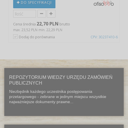
DO SPECYFIKACJI
22,70 PLN
Cena średnia
brutto
max. 23,52 PLN
min. 22,29 PLN
Dodaj do porównania
CPV: 30237410-6
REPOZYTORIUM WIEDZY URZĘDU ZAMÓWIEŃ
PUBLICZNYCH
Niezbędnik każdego uczestnika postępowania
przetargowego - zebrane w jednym miejscu wszystkie
najważniejsze dokumenty prawne...