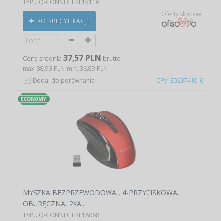
TYPU Q-CONNECT KF15116
Oferty sklepów
DO SPECYFIKACJI
37,57 PLN
Cena średnia
brutto
max. 38,93 PLN
min. 36,89 PLN
Dodaj do porównania
CPV: 30237410-6
MYSZKA BEZPRZEWODOWA , 4-PRZYCISKOWA,
OBURĘCZNA, 2XA...
TYPU Q-CONNECT KF18068