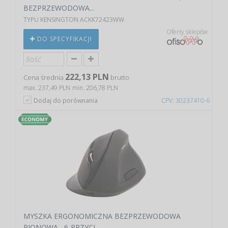
BEZPRZEWODOWA...
TYPU KENSINGTON ACKK72423WW
Oferty sklepów
DO SPECYFIKACJI
222,13 PLN
Cena średnia
brutto
max. 237,49 PLN
min. 206,78 PLN
Dodaj do porównania
CPV: 30237410-6
MYSZKA ERGONOMICZNA BEZPRZEWODOWA
PIONOWA , 6-PRZYCI...