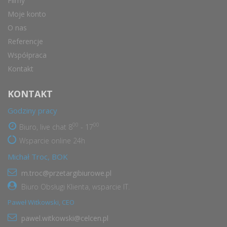
Filmy
Moje konto
O nas
Referencje
Współpraca
Kontakt
KONTAKT
Godziny pracy
00
00
Biuro, live chat 8
- 17
Wsparcie online 24h
Michał Troc, BOK
m.troc@przetargibiurowe.pl
Biuro Obsługi Klienta, wsparcie IT.
Paweł Witkowski, CEO
pawel.witkowski@celcen.pl