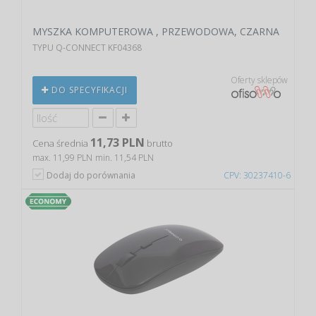
MYSZKA KOMPUTEROWA , PRZEWODOWA, CZARNA
TYPU Q-CONNECT KF04368
Oferty sklepów
DO SPECYFIKACJI
11,73 PLN
Cena średnia
brutto
max. 11,99 PLN
min. 11,54 PLN
Dodaj do porównania
CPV: 30237410-6