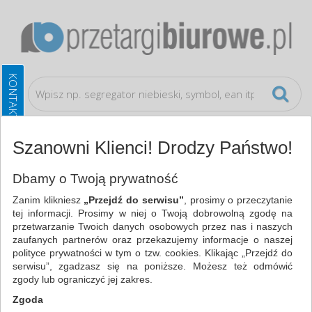
Szanowni Klienci! Drodzy Państwo!
Akcesoria komputerowe
Klawiatury i myszki
Dbamy o Twoją prywatność
Zanim klikniesz
„Przejdź do serwisu”
, prosimy o przeczytanie
WSZYSTKIE KATEGORIE
tej informacji. Prosimy w niej o Twoją dobrowolną zgodę na
przetwarzanie Twoich danych osobowych przez nas i naszych
zaufanych partnerów oraz przekazujemy informacje o naszej
NAJCHĘTNIEJ WYBIERANE
polityce prywatności w tym o tzw. cookies. Klikając „Przejdź do
serwisu”, zgadzasz się na poniższe. Możesz też odmówić
AKCESORIA KOMPUTEROWE
zgody lub ograniczyć jej zakres.
KLAWIATURY I MYSZKI (9)
Zgoda