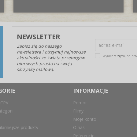
NEWSLETTER
Zapisz się do naszego
newslettera i otrzymuj najnowsze
Wyrażam zgodę na prz
aktualności ze świata przetargów
biurowych prosto na swoją
skrzynkę mailową.
GORIE
INFORMACJE
 CPV
Pomoc
tegorii
Filmy
Moje konto
larniejsze produkty
O nas
Referencje