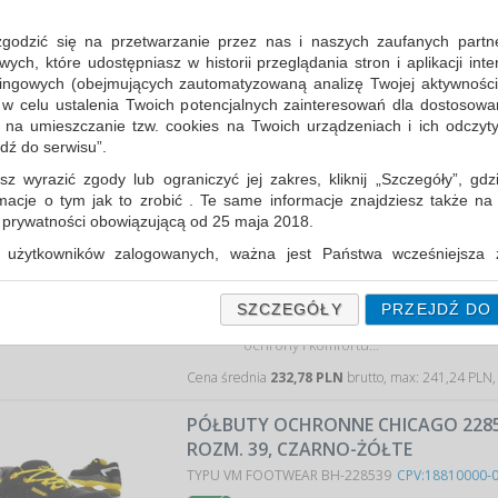
PÓŁBUTY OCHRONNE CHICAGO 2285-
zgodzić się na przetwarzanie przez nas i naszych zaufanych partn
ROZM. 37, CZARNO-ŻÓŁTE
ch, które udostępniasz w historii przeglądania stron i aplikacji int
TYPU VM FOOTWEAR BH-228537
CPV:18810000-
ingowych (obejmujących zautomatyzowaną analizę Twojej aktywności
lekkie półbuty ochronne klasy S1PL F
 w celu ustalenia Twoich potencjalnych zainteresowań dla dostosowa
zaprojektowane do pracy w warunkac
m na umieszczanie tzw. cookies na Twoich urządzeniach i ich odczytyw
ochrony i komfortu…
jdź do serwisu”.
Cena średnia
232,78 PLN
brutto, max: 241,24 PLN,
sz wyrazić zgody lub ograniczyć jej zakres, kliknij „Szczegóły”, gdz
rmacje o tym jak to zrobić . Te same informacje znajdziesz także na
PÓŁBUTY OCHRONNE CHICAGO 2285-
ą prywatności obowiązującą od 25 maja 2018.
ROZM. 38, CZARNO-ŻÓŁTE
użytkowników zalogowanych, ważna jest Państwa wcześniejsza z
TYPU VM FOOTWEAR BH-228538
CPV:18810000-
 podczas zakładania konta. Każda Państwa zgoda jest dobrowolna 
encie wycofać.
lekkie półbuty ochronne klasy S1PL F
SZCZEGÓŁY
PRZEJDŹ DO
zaprojektowane do pracy w warunkac
prywatności (rozwiń)
ochrony i komfortu…
Informacyjna (rozwiń)
Cena średnia
232,78 PLN
brutto, max: 241,24 PLN,
fanych Partnerów (rozwiń)
PÓŁBUTY OCHRONNE CHICAGO 2285-
ROZM. 39, CZARNO-ŻÓŁTE
TYPU VM FOOTWEAR BH-228539
CPV:18810000-