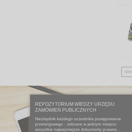
Sort
REPOZYTORIUM WIEDZY URZĘDU
ZAMÓWIEŃ PUBLICZNYCH
Niezbędnik każdego uczestnika postępowania
przetargowego - zebrane w jednym miejscu
wszystkie najważniejsze dokumenty prawne...