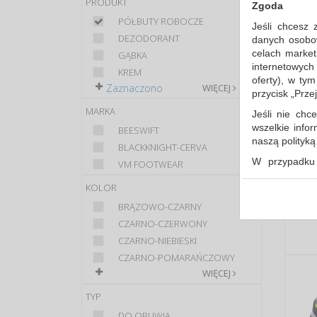
PRODUKT
Zgoda
PÓŁBUTY ROBOCZE
Jeśli chcesz 
DEZODORANT
danych osobowy
celach market
GĄBKA
internetowych
KREM
oferty), w ty
Zaznaczono
WIĘCEJ
przycisk „Prze
MARKA
Jeśli nie chce
wszelkie info
BEESWIFT
naszą polityk
BLACKKNIGHT-CERVA
W przypadku 
VM FOOTWEAR
udzieliliście
KOLOR
dowolnym mom
BRĄZOWO-CZARNY
Polityka 
CZARNO-CZERWONY
Klauzula 
CZARNO-NIEBIESKI
Lista Zau
CZARNO-POMARAŃCZOWY
WIĘCEJ
TYP
DO OBUWIA