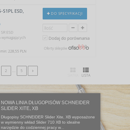
S1PL ESD,
DO SPECYFIKACJI
0
O SR ESD
h wymagających
Dodaj do porównania
Oferty sklepów
 min: 228,55 PLN
...
2
5
SIATKA
LISTA
NOWA LINIA DŁUGOPISÓW SCHNEIDER
SLIDER XITE, XB
Długopisy SCHNEIDER Slider Xite, XB wyposażone
w wymienny wkład Slider 710 XB to idealne
narzędzie do codziennej pracy w...