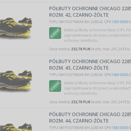
PÓŁBUTY OCHRONNE CHICAGO 2285-
ROZM. 42, CZARNO-ŻÓŁTE
TYPU VM FOOTWEAR BH-228542
CPV:18810000-
lekkie półbuty ochronne klasy S1PL F
zaprojektowane do pracy w warunkac
ochrony i komfortu…
Cena średnia
232,78 PLN
brutto, max: 241,24 PLN,
PÓŁBUTY OCHRONNE CHICAGO 2285-
ROZM. 43, CZARNO-ŻÓŁTE
TYPU VM FOOTWEAR BH-228543
CPV:18810000-
lekkie półbuty ochronne klasy S1PL F
zaprojektowane do pracy w warunkac
ochrony i komfortu…
Cena średnia
232,78 PLN
brutto, max: 241,24 PLN,
PÓŁBUTY OCHRONNE CHICAGO 2285-
ROZM. 44, CZARNO-ŻÓŁTE
TYPU VM FOOTWEAR BH-228544
CPV:18810000-