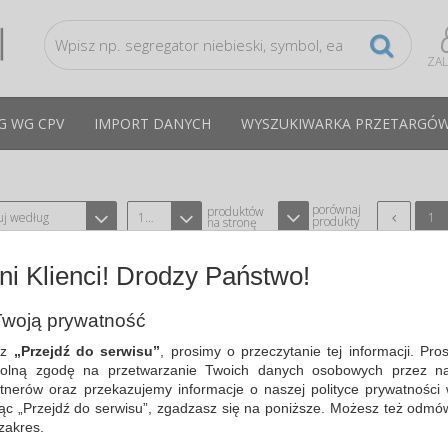
ZA
G WG CPV
IMPORT DANYCH
WYSZUKIWARKA PRZETARGÓ
porównaj
produktów
uj według
12
1
produkty
na stronę
i Klienci! Drodzy Państwo!
PÓŁBUTY OCHRONNE CHICAGO 2285-
ROZM. 36, CZARNO-ŻÓŁTE
woją prywatność
TYPU VM FOOTWEAR BH-228536
CPV:18810000-
sz
„Przejdź do serwisu”
, prosimy o przeczytanie tej informacji. Pro
lekkie półbuty ochronne klasy S1PL F
olną zgodę na przetwarzanie Twoich danych osobowych przez na
zaprojektowane do pracy w warunkac
tnerów oraz przekazujemy informacje o naszej polityce prywatności 
ochrony i komfortu…
ając „Przejdź do serwisu”, zgadzasz się na poniższe. Możesz też odmó
Cena średnia
232,78 PLN
brutto, max: 241,24 PLN,
 zakres.