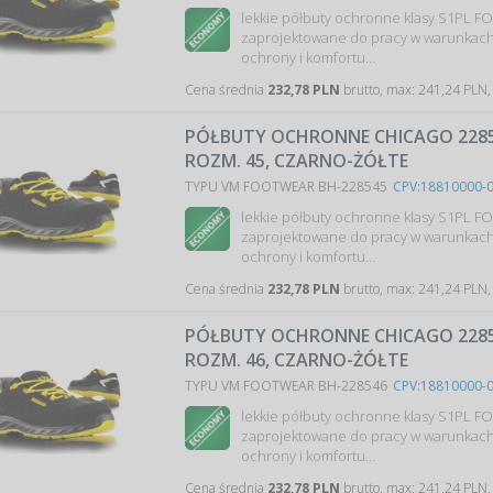
lekkie półbuty ochronne klasy S1PL F
zaprojektowane do pracy w warunkac
ochrony i komfortu…
Cena średnia
232,78 PLN
brutto, max: 241,24 PLN,
PÓŁBUTY OCHRONNE CHICAGO 2285-
ROZM. 45, CZARNO-ŻÓŁTE
TYPU VM FOOTWEAR BH-228545
CPV:18810000-
lekkie półbuty ochronne klasy S1PL F
zaprojektowane do pracy w warunkac
ochrony i komfortu…
Cena średnia
232,78 PLN
brutto, max: 241,24 PLN,
PÓŁBUTY OCHRONNE CHICAGO 2285-
ROZM. 46, CZARNO-ŻÓŁTE
TYPU VM FOOTWEAR BH-228546
CPV:18810000-
lekkie półbuty ochronne klasy S1PL F
zaprojektowane do pracy w warunkac
ochrony i komfortu…
Cena średnia
232,78 PLN
brutto, max: 241,24 PLN,