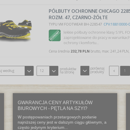
PÓŁBUTY OCHRONNE CHICAGO 2285-
ROZM. 47, CZARNO-ŻÓŁTE
TYPU VM FOOTWEAR BH-228547
CPV:18810000-
lekkie półbuty ochronne klasy S1PL F
zaprojektowane do pracy w warunkac
ochrony i komfortu…
Cena średnia
232,78 PLN
brutto, max: 241,24 PLN,
porównaj
produktów
uj według
12
1
produkty
na stronę
GWARANCJA CENY ARTYKUŁÓW
BIUROWYCH - PĘTLA NA SZYI?
W postępowaniach przetargowych podanie
najniższej ceny jest w dalszym ciągu głównym, a
często jedynym kryterium...