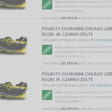
lekkie półbuty ochronne klasy S1PL F
zaprojektowane do pracy w warunkac
ochrony i komfortu…
Cena średnia
232,78 PLN
brutto, max: 241,24 PLN,
PÓŁBUTY OCHRONNE CHICAGO 2285-
ROZM. 40, CZARNO-ŻÓŁTE
TYPU VM FOOTWEAR BH-228540
CPV:18810000-
lekkie półbuty ochronne klasy S1PL F
zaprojektowane do pracy w warunkac
ochrony i komfortu…
Cena średnia
232,78 PLN
brutto, max: 241,24 PLN,
PÓŁBUTY OCHRONNE CHICAGO 2285-
ROZM. 41, CZARNO-ŻÓŁTE
TYPU VM FOOTWEAR BH-228541
CPV:18810000-
lekkie półbuty ochronne klasy S1PL F
zaprojektowane do pracy w warunkac
ochrony i komfortu…
Cena średnia
232,78 PLN
brutto, max: 241,24 PLN,