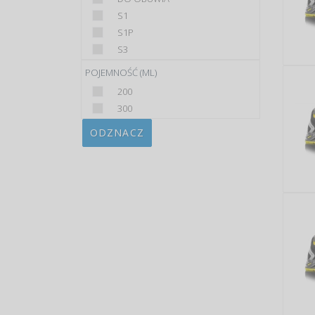
S1
S1P
S3
POJEMNOŚĆ (ML)
200
300
ODZNACZ