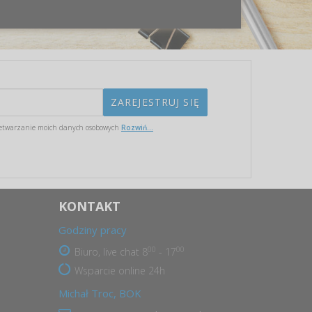
etwarzanie moich danych osobowych
Rozwiń...
KONTAKT
Godziny pracy
00
00
Biuro, live chat 8
- 17
Wsparcie online 24h
Michał Troc, BOK