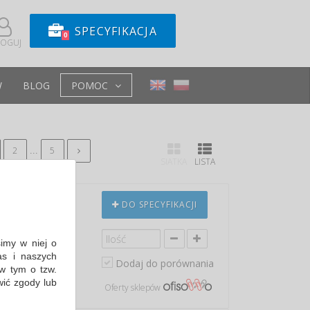
SPECYFIKACJA
0
LOGUJ
W
BLOG
POMOC
...
2
5
SIATKA
LISTA
S1PL ESD,
DO SPECYFIKACJI
0
simy w niej o
O SR ESD
s i naszych
h wymagających
Dodaj do porównania
w tym o tzw.
wić zgody lub
Oferty sklepów
 min: 228,55 PLN