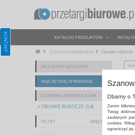
KATALOG PRODUKTÓW
KATALO
Ochrona indywidualna
Obuwie robocze
Sort
WSZYSTKIE KATEGORIE
NAJCHĘTNIEJ WYBIERANE
Szanown
OCHRONA INDYWIDUALNA
Dbamy o T
OBUWIE ROBOCZE (54)
Zanim kliknie
Twoją dobrow
zaufanych par
FILTRY
WIĘCEJ
cookies. Klik
ograniczyć jej