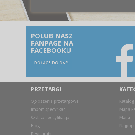
POLUB NASZ
FANPAGE NA
FACEBOOKU
DOŁĄCZ DO NAS!
PRZETARGI
KATE
Ogłoszenia przetargowe
Katalog
Import specyfikacji
Mapa ka
Szybka specyfikacja
Marki
Blog
Najpopu
Regulamin