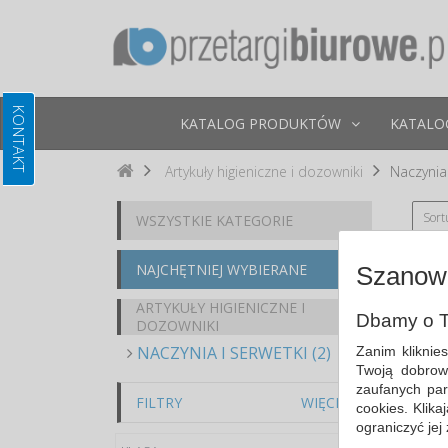
KATALOG PRODUKTÓW
KATALO
Artykuły higieniczne i dozowniki
Naczynia 
Sort
WSZYSTKIE KATEGORIE
NAJCHĘTNIEJ WYBIERANE
Szanown
ARTYKUŁY HIGIENICZNE I
Dbamy o T
DOZOWNIKI
NACZYNIA I SERWETKI (2)
Zanim kliknie
Twoją dobrow
zaufanych par
FILTRY
WIĘCEJ
cookies. Klik
ograniczyć jej