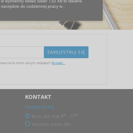
w wymienny wkład Slider 710 XB to idealne
narzędzie do codziennej pracy w...
etwarzanie moich danych osobowych
Rozwiń...
KONTAKT
Godziny pracy
00
00
Biuro, live chat 8
- 17
Wsparcie online 24h