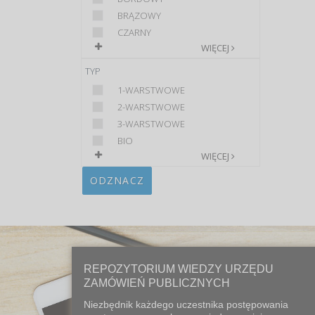
BRĄZOWY
CZARNY
WIĘCEJ
TYP
1-WARSTWOWE
2-WARSTWOWE
3-WARSTWOWE
BIO
WIĘCEJ
ODZNACZ
REPOZYTORIUM WIEDZY URZĘDU
ZAMÓWIEŃ PUBLICZNYCH
Niezbędnik każdego uczestnika postępowania