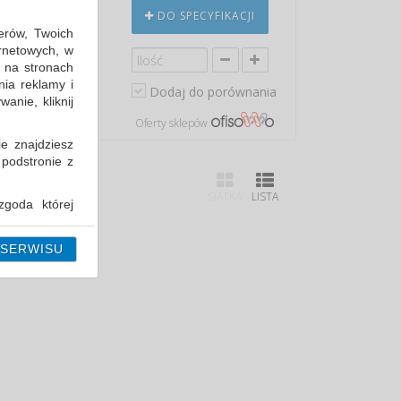
X194X140MM,
DO SPECYFIKACJI
erów, Twoich
ernetowych, w
 na stronach
nia reklamy i
Dodaj do porównania
anie, kliknij
in: 82,50 PLN
Oferty sklepów
ie znajdziesz
 podstronie z
SIATKA
LISTA
goda której
i można ją w
 SERWISU