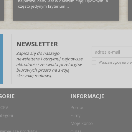
najniższej ceny jest w dalszym ciągu głównym, a
często jedynym kryterium...
NEWSLETTER
Zapisz się do naszego
newslettera i otrzymuj najnowsze
Wyrażam zgodę na prz
aktualności ze świata przetargów
biurowych prosto na swoją
skrzynkę mailową.
GORIE
INFORMACJE
 CPV
Pomoc
tegorii
Filmy
Moje konto
larniejsze produkty
O nas