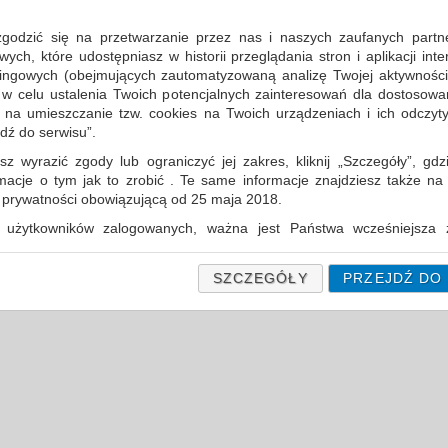
PODAJNIK DO SERWETEK , ABS, 148
CZARNY
zgodzić się na przetwarzanie przez nas i naszych zaufanych partn
TYPU VELVET VLP-5600051
CPV:39514400-2
ch, które udostępniasz w historii przeglądania stron i aplikacji int
ingowych (obejmujących zautomatyzowaną analizę Twojej aktywności
podajnik do serwetek VLP-5600046…
 w celu ustalenia Twoich potencjalnych zainteresowań dla dostosowa
m na umieszczanie tzw. cookies na Twoich urządzeniach i ich odczytyw
Cena średnia
83,53 PLN
brutto, max: 84,56 PLN, m
jdź do serwisu”.
sz wyrazić zgody lub ograniczyć jej zakres, kliknij „Szczegóły”, gdz
rmacje o tym jak to zrobić . Te same informacje znajdziesz także na
porównaj
produktów
ą prywatności obowiązującą od 25 maja 2018.
uj według
12
produkty
na stronę
użytkowników zalogowanych, ważna jest Państwa wcześniejsza z
 podczas zakładania konta. Każda Państwa zgoda jest dobrowolna 
encie wycofać.
SZCZEGÓŁY
PRZEJDŹ DO
prywatności (rozwiń)
Informacyjna (rozwiń)
fanych Partnerów (rozwiń)