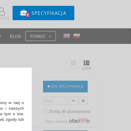
SPECYFIKACJA
0
LOGUJ
W
BLOG
POMOC
SIATKA
LISTA
X194X140MM,
DO SPECYFIKACJI
simy w niej o
s i naszych
Dodaj do porównania
w tym o tzw.
in: 82,50 PLN
wić zgody lub
Oferty sklepów