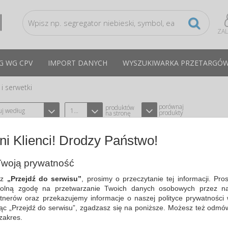
ZA
G WG CPV
IMPORT DANYCH
WYSZUKIWARKA PRZETARGÓ
i serwetki
porównaj
produktów
uj według
12
produkty
na stronę
i Klienci! Drodzy Państwo!
PODAJNIK DO SERWETEK , ABS, 148
BIAŁY
woją prywatność
TYPU VELVET VLP-5600050
CPV:39514400-2
sz
„Przejdź do serwisu”
, prosimy o przeczytanie tej informacji. Pro
podajnik do serwetek VLP-5600046…
olną zgodę na przetwarzanie Twoich danych osobowych przez na
tnerów oraz przekazujemy informacje o naszej polityce prywatności 
Cena średnia
83,53 PLN
brutto, max: 84,56 PLN, m
ając „Przejdź do serwisu”, zgadzasz się na poniższe. Możesz też odmó
 zakres.