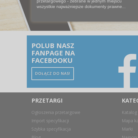
przetargowego - zebrane w jednym miejscu
wszystkie najważniejsze dokumenty prawne...
POLUB NASZ
FANPAGE NA
FACEBOOKU
DOŁĄCZ DO NAS!
PRZETARGI
KATE
Ogłoszenia przetargowe
Katalog
Import specyfikacji
Mapa ka
Szybka specyfikacja
Marki
Blog
Najpopu