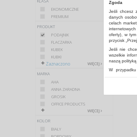
KLASA
Zgoda
EKONOMICZNE
Jeśli chcesz 
PREMIUM
danych osobowy
celach market
PRODUKT
internetowych
oferty), w ty
PODAJNIK
przycisk „Prze
FLACZARKA
Jeśli nie chce
KUBEK
wszelkie info
KUBKI
naszą polityk
Sort
Zaznaczono
WIĘCEJ
W przypadku 
MARKA
udzieliliście
dowolnym mom
AHA
ANNA ZARADNA
Polityka 
GROSIK
Klauzula 
OFFICE PRODUCTS
Lista Zau
WIĘCEJ
KOLOR
BIAŁY
BORDOWY