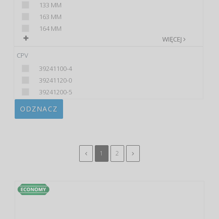
133 MM
163 MM
164 MM
WIĘCEJ
CPV
39241100-4
39241120-0
39241200-5
ODZNACZ
1
2