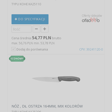
TYPU KOHE KA25110
Oferty sklepów
DO SPECYFIKACJI
54,77 PLN
Cena średnia
brutto
max. 56,76 PLN
min. 53,78 PLN
Dodaj do porównania
CPV: 39241120-0
NÓŻ , DŁ. OSTRZA 164MM, MIX KOLORÓW
TYPU KOHE KA25206