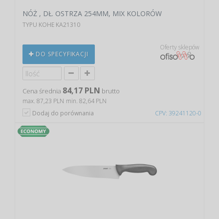
NÓŻ , DŁ. OSTRZA 254MM, MIX KOLORÓW
TYPU KOHE KA21310
Oferty sklepów
DO SPECYFIKACJI
84,17 PLN
Cena średnia
brutto
max. 87,23 PLN
min. 82,64 PLN
Dodaj do porównania
CPV: 39241120-0