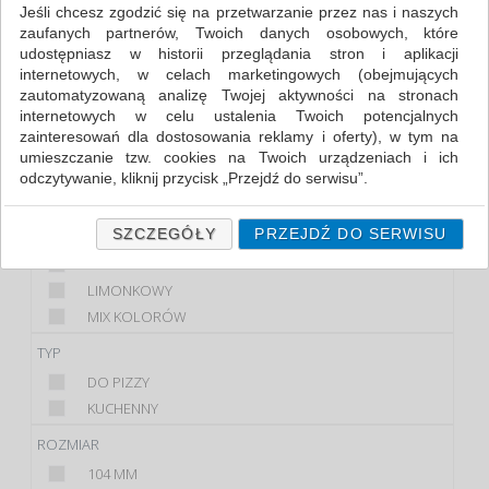
Jeśli chcesz zgodzić się na przetwarzanie przez nas i naszych
zaufanych partnerów, Twoich danych osobowych, które
FILTRY
udostępniasz w historii przeglądania stron i aplikacji
internetowych, w celach marketingowych (obejmujących
PRODUKT
zautomatyzowaną analizę Twojej aktywności na stronach
internetowych w celu ustalenia Twoich potencjalnych
KRAJALNICA
zainteresowań dla dostosowania reklamy i oferty), w tym na
NOŻYCZKI
umieszczanie tzw. cookies na Twoich urządzeniach i ich
NÓŻ
odczytywanie, kliknij przycisk „Przejdź do serwisu”.
SZATKOWNICA
Jeśli nie chcesz wyrazić zgody lub ograniczyć jej zakres, kliknij
„Szczegóły”, gdzie znajdziesz wszelkie informacje o tym jak to
KOLOR
SZCZEGÓŁY
PRZEJDŹ DO SERWISU
zrobić . Te same informacje znajdziesz także na podstronie z
CZARNY
naszą polityką prywatności obowiązującą od 25 maja 2018.
LIMONKOWY
W przypadku użytkowników zalogowanych, ważna jest Państwa
MIX KOLORÓW
wcześniejsza zgoda której udzieliliście podczas zakładania
konta. Każda Państwa zgoda jest dobrowolna i można ją w
TYP
dowolnym momencie wycofać.
DO PIZZY
Polityka prywatności (rozwiń)
KUCHENNY
Klauzula Informacyjna (rozwiń)
ROZMIAR
Lista Zaufanych Partnerów (rozwiń)
104 MM