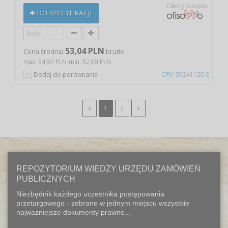
Oferty sklepów
DO SPECYFIKACJI
53,04 PLN
Cena średnia
brutto
max. 54,97 PLN
min. 52,08 PLN
Dodaj do porównania
CPV: 39241120-0
1
2
REPOZYTORIUM WIEDZY URZĘDU ZAMÓWIEŃ
PUBLICZNYCH
Niezbędnik każdego uczestnika postępowania
przetargowego - zebrane w jednym miejscu wszystkie
najważniejsze dokumenty prawne...