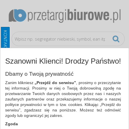
Szanowni Klienci! Drodzy Państwo!
Wyposażenie biura
Akcesoria kuchenne
Dbamy o Twoją prywatność
Zanim klikniesz
„Przejdź do serwisu”
, prosimy o przeczytanie
WSZYSTKIE KATEGORIE
tej informacji. Prosimy w niej o Twoją dobrowolną zgodę na
przetwarzanie Twoich danych osobowych przez nas i naszych
zaufanych partnerów oraz przekazujemy informacje o naszej
NAJCHĘTNIEJ WYBIERANE
polityce prywatności w tym o tzw. cookies. Klikając „Przejdź do
serwisu”, zgadzasz się na poniższe. Możesz też odmówić
WYPOSAŻENIE BIURA
zgody lub ograniczyć jej zakres.
AKCESORIA KUCHENNE (17)
Zgoda