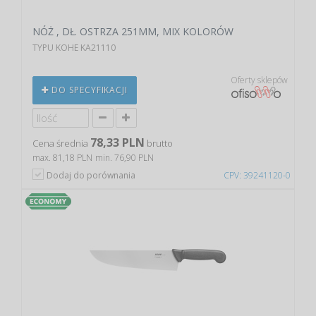
NÓŻ , DŁ. OSTRZA 251MM, MIX KOLORÓW
TYPU KOHE KA21110
Oferty sklepów
DO SPECYFIKACJI
78,33 PLN
Cena średnia
brutto
max. 81,18 PLN
min. 76,90 PLN
Dodaj do porównania
CPV: 39241120-0