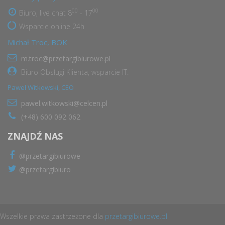
00
00
Biuro, live chat 8
- 17
Wsparcie online 24h
Michał Troc, BOK
m.troc@przetargibiurowe.pl
Biuro Obsługi Klienta, wsparcie IT.
Paweł Witkowski, CEO
pawel.witkowski@celcen.pl
(+48) 600 092 062
ZNAJDŹ NAS
@przetargibiurowe
@przetargibiuro
Wszelkie prawa zastrzeżone dla
przetargibiurowe.pl