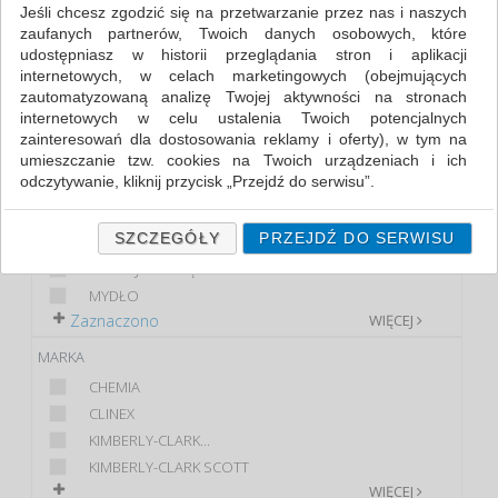
Jeśli chcesz zgodzić się na przetwarzanie przez nas i naszych
zaufanych partnerów, Twoich danych osobowych, które
FILTRY
WIĘCEJ
udostępniasz w historii przeglądania stron i aplikacji
internetowych, w celach marketingowych (obejmujących
KLASA
zautomatyzowaną analizę Twojej aktywności na stronach
internetowych w celu ustalenia Twoich potencjalnych
EKONOMICZNE
zainteresowań dla dostosowania reklamy i oferty), w tym na
STANDARD
umieszczanie tzw. cookies na Twoich urządzeniach i ich
odczytywanie, kliknij przycisk „Przejdź do serwisu”.
PRODUKT
Jeśli nie chcesz wyrazić zgody lub ograniczyć jej zakres, kliknij
DOZOWNIK MYDŁA
„Szczegóły”, gdzie znajdziesz wszelkie informacje o tym jak to
SZCZEGÓŁY
PRZEJDŹ DO SERWISU
DOZOWNIK
zrobić . Te same informacje znajdziesz także na podstronie z
EMULSJA DO RĄK
naszą polityką prywatności obowiązującą od 25 maja 2018.
MYDŁO
W przypadku użytkowników zalogowanych, ważna jest Państwa
Zaznaczono
WIĘCEJ
wcześniejsza zgoda której udzieliliście podczas zakładania
konta. Każda Państwa zgoda jest dobrowolna i można ją w
MARKA
dowolnym momencie wycofać.
CHEMIA
Polityka prywatności (rozwiń)
CLINEX
Klauzula Informacyjna (rozwiń)
KIMBERLY-CLARK...
KIMBERLY-CLARK SCOTT
Lista Zaufanych Partnerów (rozwiń)
WIĘCEJ