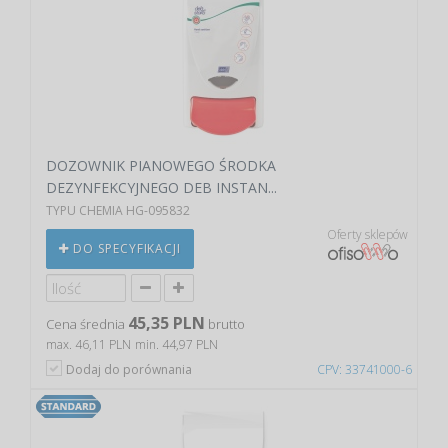
DOZOWNIK PIANOWEGO ŚRODKA
DEZYNFEKCYJNEGO DEB INSTAN...
TYPU CHEMIA HG-095832
Oferty sklepów
DO SPECYFIKACJI
45,35 PLN
Cena średnia
brutto
max. 46,11 PLN
min. 44,97 PLN
Dodaj do porównania
CPV: 33741000-6