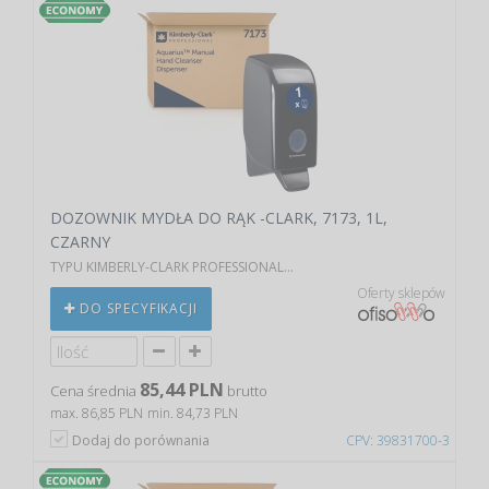
DOZOWNIK MYDŁA DO RĄK -CLARK, 7173, 1L,
CZARNY
TYPU KIMBERLY-CLARK PROFESSIONAL...
Oferty sklepów
DO SPECYFIKACJI
85,44 PLN
Cena średnia
brutto
max. 86,85 PLN
min. 84,73 PLN
Dodaj do porównania
CPV: 39831700-3