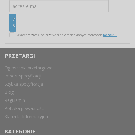
Wyrażam zgodę na przetwarzanie moich danych osobowych
Rozwiń...
PRZETARGI
Ogłoszenia przetargowe
Import specyfikacji
Szybka specyfikacja
Blog
Regulamin
Polityka prywatności
Klauzula Informacyjna
KATEGORIE