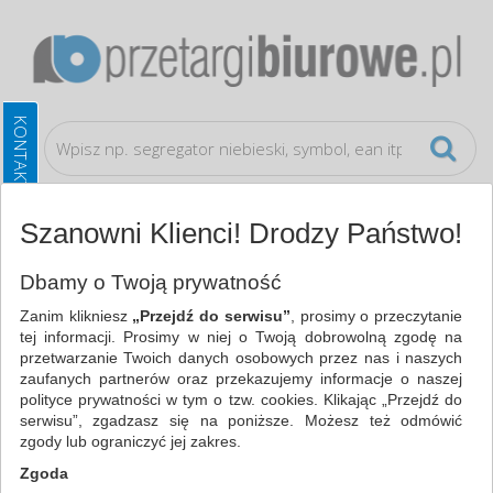
Szanowni Klienci! Drodzy Państwo!
Artykuły higieniczne i dozowniki
Mydła i dozowniki
Dbamy o Twoją prywatność
Zanim klikniesz
„Przejdź do serwisu”
, prosimy o przeczytanie
WSZYSTKIE KATEGORIE
tej informacji. Prosimy w niej o Twoją dobrowolną zgodę na
przetwarzanie Twoich danych osobowych przez nas i naszych
zaufanych partnerów oraz przekazujemy informacje o naszej
NAJCHĘTNIEJ WYBIERANE
polityce prywatności w tym o tzw. cookies. Klikając „Przejdź do
serwisu”, zgadzasz się na poniższe. Możesz też odmówić
ARTYKUŁY HIGIENICZNE I DOZOWNIKI
zgody lub ograniczyć jej zakres.
MYDŁA I DOZOWNIKI (4)
Zgoda