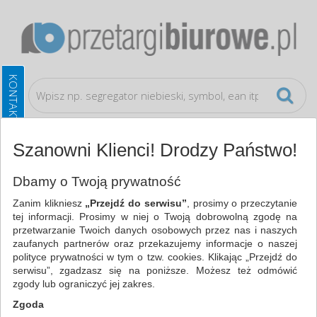
Szanowni Klienci! Drodzy Państwo!
Ochrona indywidualna
Oznakowanie firm
Dbamy o Twoją prywatność
Zanim klikniesz
„Przejdź do serwisu”
, prosimy o przeczytanie
WSZYSTKIE KATEGORIE
tej informacji. Prosimy w niej o Twoją dobrowolną zgodę na
przetwarzanie Twoich danych osobowych przez nas i naszych
zaufanych partnerów oraz przekazujemy informacje o naszej
NAJCHĘTNIEJ WYBIERANE
polityce prywatności w tym o tzw. cookies. Klikając „Przejdź do
serwisu”, zgadzasz się na poniższe. Możesz też odmówić
OCHRONA INDYWIDUALNA
zgody lub ograniczyć jej zakres.
OZNAKOWANIE FIRM (13)
Zgoda