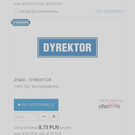
max. 8,93 PLN
min. 8,59 PLN
Dodaj do porównania
CPV: 22470000-5
ZNAK , DYREKTOR
TYPU TDC BH-PB009BHPN
Oferty sklepów
DO SPECYFIKACJI
8,73 PLN
Cena średnia
brutto
max. 8,93 PLN
min. 8,59 PLN