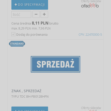
Oferty sklepów
DO SPECYFIKACJI
8,11 PLN
Cena średnia
brutto
max. 8,29 PLN
min. 7,96 PLN
Dodaj do porównania
CPV: 22470000-5
ZNAK , SPRZEDAŻ
TYPU TDC BH-PB012BHPN
Oferty sklepów