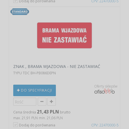
Dodaj do porównania
CPV: 22470000-5
ZNAK , BRAMA WJAZDOWA - NIE ZASTAWIAĆ
TYPU TDC BH-PB086DEPN
Oferty sklepów
DO SPECYFIKACJI
21,43 PLN
Cena średnia
brutto
max. 21,91 PLN
min. 21,06 PLN
Dodaj do porównania
CPV: 22470000-5