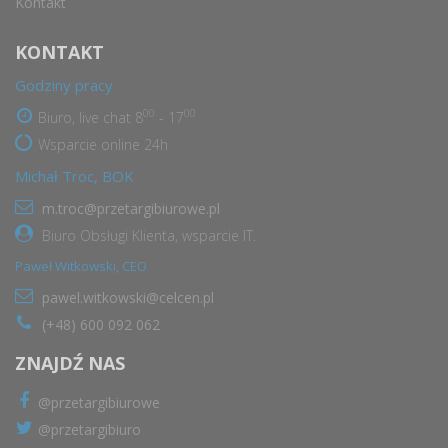
Kontakt
KONTAKT
Godziny pracy
00
00
Biuro, live chat 8
- 17
Wsparcie online 24h
Michał Troc, BOK
m.troc@przetargibiurowe.pl
Biuro Obsługi Klienta, wsparcie IT.
Paweł Witkowski, CEO
pawel.witkowski@celcen.pl
(+48) 600 092 062
ZNAJDŹ NAS
@przetargibiurowe
@przetargibiuro