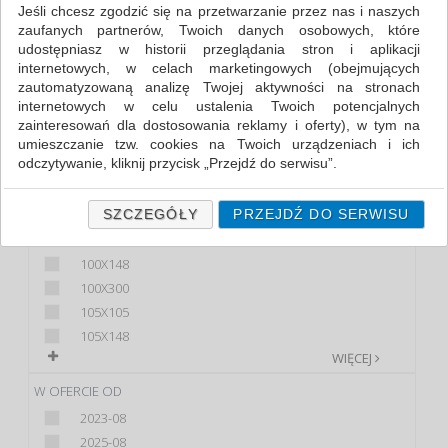
Jeśli chcesz zgodzić się na przetwarzanie przez nas i naszych
zaufanych partnerów, Twoich danych osobowych, które
FILTRY
udostępniasz w historii przeglądania stron i aplikacji
internetowych, w celach marketingowych (obejmujących
PRODUKT
zautomatyzowaną analizę Twojej aktywności na stronach
internetowych w celu ustalenia Twoich potencjalnych
TABLICE RÓŻNE...
zainteresowań dla dostosowania reklamy i oferty), w tym na
INSTRUKCJE...
umieszczanie tzw. cookies na Twoich urządzeniach i ich
INSTRUKCJE PPOŻ
odczytywanie, kliknij przycisk „Przejdź do serwisu”.
TABLICE BUDOWLANE
Jeśli nie chcesz wyrazić zgody lub ograniczyć jej zakres, kliknij
Zaznaczono
WIĘCEJ
„Szczegóły”, gdzie znajdziesz wszelkie informacje o tym jak to
SZCZEGÓŁY
PRZEJDŹ DO SERWISU
zrobić . Te same informacje znajdziesz także na podstronie z
WYMIARY (MM)
naszą polityką prywatności obowiązującą od 25 maja 2018.
100X148
W przypadku użytkowników zalogowanych, ważna jest Państwa
100X300
wcześniejsza zgoda której udzieliliście podczas zakładania
105X105
konta. Każda Państwa zgoda jest dobrowolna i można ją w
dowolnym momencie wycofać.
105X148
WIĘCEJ
Polityka prywatności (rozwiń)
W OFERCIE OD
Klauzula Informacyjna (rozwiń)
2023-08
Lista Zaufanych Partnerów (rozwiń)
2025-08