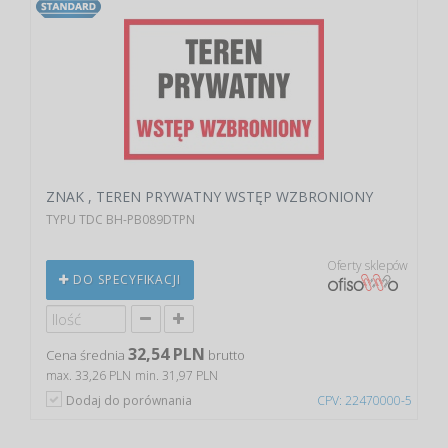
ZNAK , TEREN PRYWATNY WSTĘP WZBRONIONY
TYPU TDC BH-PB089DTPN
Oferty sklepów
DO SPECYFIKACJI
32,54 PLN
Cena średnia
brutto
max. 33,26 PLN
min. 31,97 PLN
Dodaj do porównania
CPV: 22470000-5