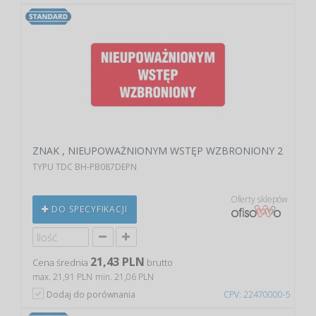
ZNAK , NIEUPOWAŻNIONYM WSTĘP WZBRONIONY 2
TYPU TDC BH-PB087DEPN
Oferty sklepów
DO SPECYFIKACJI
21,43 PLN
Cena średnia
brutto
max. 21,91 PLN
min. 21,06 PLN
Dodaj do porównania
CPV: 22470000-5