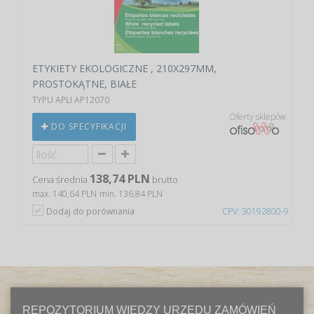
ETYKIETY EKOLOGICZNE , 210X297MM,
PROSTOKĄTNE, BIAŁE
TYPU APLI AP12070
Oferty sklepów
DO SPECYFIKACJI
138,74 PLN
Cena średnia
brutto
max. 140,64 PLN
min. 136,84 PLN
Dodaj do porównania
CPV: 30192800-9
REPOZYTORIUM WIEDZY URZĘDU ZAMÓWIEŃ