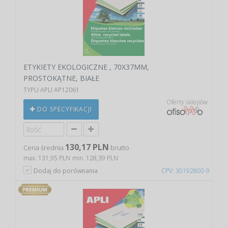
ETYKIETY EKOLOGICZNE , 70X37MM,
PROSTOKĄTNE, BIAŁE
TYPU APLI AP12061
Oferty sklepów
DO SPECYFIKACJI
130,17 PLN
Cena średnia
brutto
max. 131,95 PLN
min. 128,39 PLN
Dodaj do porównania
CPV: 30192800-9