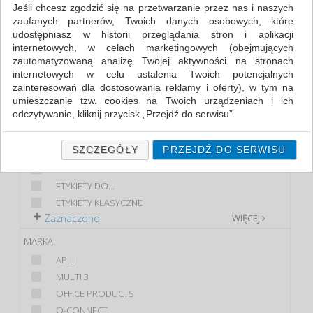
Jeśli chcesz zgodzić się na przetwarzanie przez nas i naszych
zaufanych partnerów, Twoich danych osobowych, które
FILTRY
WIĘCEJ
udostępniasz w historii przeglądania stron i aplikacji
internetowych, w celach marketingowych (obejmujących
KLASA
zautomatyzowaną analizę Twojej aktywności na stronach
internetowych w celu ustalenia Twoich potencjalnych
EKONOMICZNE
zainteresowań dla dostosowania reklamy i oferty), w tym na
PREMIUM
umieszczanie tzw. cookies na Twoich urządzeniach i ich
STANDARD
odczytywanie, kliknij przycisk „Przejdź do serwisu”.
PRODUKT
Jeśli nie chcesz wyrazić zgody lub ograniczyć jej zakres, kliknij
„Szczegóły”, gdzie znajdziesz wszelkie informacje o tym jak to
SZCZEGÓŁY
PRZEJDŹ DO SERWISU
ETYKIETY EKOLOGICZNE
zrobić . Te same informacje znajdziesz także na podstronie z
ETYKIETY
naszą polityką prywatności obowiązującą od 25 maja 2018.
ETYKIETY DO...
W przypadku użytkowników zalogowanych, ważna jest Państwa
ETYKIETY KLASYCZNE
wcześniejsza zgoda której udzieliliście podczas zakładania
Zaznaczono
WIĘCEJ
konta. Każda Państwa zgoda jest dobrowolna i można ją w
dowolnym momencie wycofać.
MARKA
Polityka prywatności (rozwiń)
APLI
Klauzula Informacyjna (rozwiń)
MULTI 3
OFFICE PRODUCTS
Lista Zaufanych Partnerów (rozwiń)
Q-CONNECT