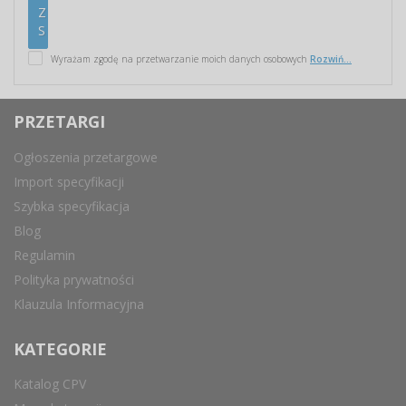
Wyrażam zgodę na przetwarzanie moich danych osobowych
Rozwiń...
PRZETARGI
Ogłoszenia przetargowe
Import specyfikacji
Szybka specyfikacja
Blog
Regulamin
Polityka prywatności
Klauzula Informacyjna
KATEGORIE
Katalog CPV