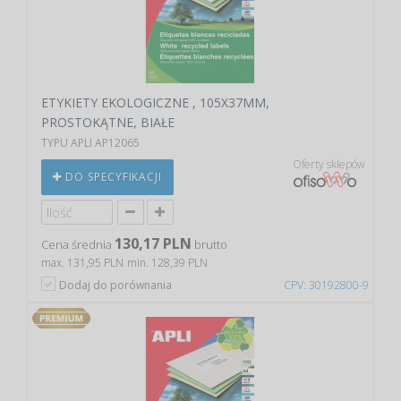
ETYKIETY EKOLOGICZNE , 105X37MM,
PROSTOKĄTNE, BIAŁE
TYPU APLI AP12065
Oferty sklepów
DO SPECYFIKACJI
130,17 PLN
Cena średnia
brutto
max. 131,95 PLN
min. 128,39 PLN
Dodaj do porównania
CPV: 30192800-9