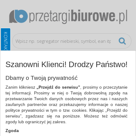
Szanowni Klienci! Drodzy Państwo!
Papier i etykiety
Etykiety samoprzylepne
Dbamy o Twoją prywatność
Zanim klikniesz
„Przejdź do serwisu”
, prosimy o przeczytanie
WSZYSTKIE KATEGORIE
tej informacji. Prosimy w niej o Twoją dobrowolną zgodę na
przetwarzanie Twoich danych osobowych przez nas i naszych
zaufanych partnerów oraz przekazujemy informacje o naszej
NAJCHĘTNIEJ WYBIERANE
polityce prywatności w tym o tzw. cookies. Klikając „Przejdź do
serwisu”, zgadzasz się na poniższe. Możesz też odmówić
PAPIER I ETYKIETY
zgody lub ograniczyć jej zakres.
ETYKIETY SAMOPRZYLEPNE (3)
Zgoda