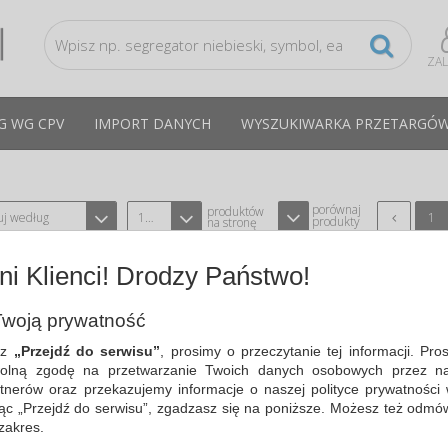
ZA
G WG CPV
IMPORT DANYCH
WYSZUKIWARKA PRZETARGÓ
porównaj
produktów
uj według
12
1
produkty
na stronę
i Klienci! Drodzy Państwo!
KOŁOZESZYT JUST BLACK RECYCLED, 
80G, CZARNY
woją prywatność
TYPU MIQUELRIUS MI6029
CPV:
sz
„Przejdź do serwisu”
, prosimy o przeczytanie tej informacji. Pro
kołozeszyt…
olną zgodę na przetwarzanie Twoich danych osobowych przez na
tnerów oraz przekazujemy informacje o naszej polityce prywatności 
Cena średnia
35,21 PLN
brutto, max: 35,53 PLN, m
ając „Przejdź do serwisu”, zgadzasz się na poniższe. Możesz też odmó
 zakres.