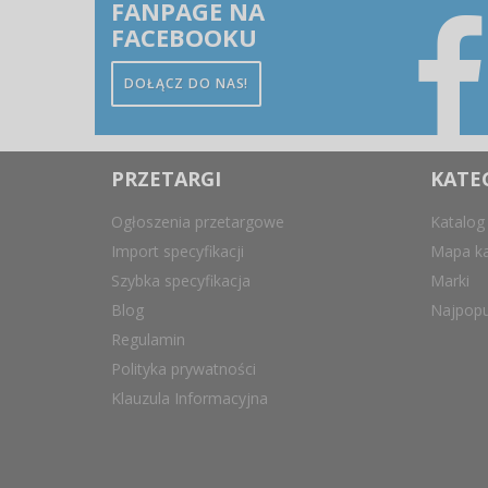
FANPAGE NA
FACEBOOKU
DOŁĄCZ DO NAS!
PRZETARGI
KATE
Ogłoszenia przetargowe
Katalog
Import specyfikacji
Mapa ka
Szybka specyfikacja
Marki
Blog
Najpopu
Regulamin
Polityka prywatności
Klauzula Informacyjna