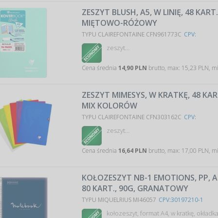
ZESZYT BLUSH, A5, W LINIĘ, 48 KART.
MIĘTOWO-RÓŻOWY
TYPU CLAIREFONTAINE CFN961773C
CPV:
zeszyt…
Cena średnia
14,90 PLN
brutto, max: 15,23 PLN, m
ZESZYT MIMESYS, W KRATKĘ, 48 KART
MIX KOLORÓW
TYPU CLAIREFONTAINE CFN303162C
CPV:
zeszyt…
Cena średnia
16,64 PLN
brutto, max: 17,00 PLN, m
KOŁOZESZYT NB-1 EMOTIONS, PP, A
80 KART., 90G, GRANATOWY
TYPU MIQUELRIUS MI46057
CPV:30197210-1
kołozeszyt, format A4, w kratkę, okładka