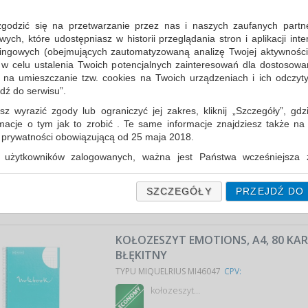
KOŁOZESZYT JUST BLACK CRAFT RECY
KART., 80G, BEŻOWY
zgodzić się na przetwarzanie przez nas i naszych zaufanych partn
TYPU MIQUELRIUS MI6030
CPV:
ch, które udostępniasz w historii przeglądania stron i aplikacji int
ingowych (obejmujących zautomatyzowaną analizę Twojej aktywności
kołozeszyt…
 w celu ustalenia Twoich potencjalnych zainteresowań dla dostosowa
m na umieszczanie tzw. cookies na Twoich urządzeniach i ich odczytyw
Cena średnia
35,21 PLN
brutto, max: 35,53 PLN, m
jdź do serwisu”.
sz wyrazić zgody lub ograniczyć jej zakres, kliknij „Szczegóły”, gdz
KOŁOZESZYT EMOTIONS, A4, 80 KART
rmacje o tym jak to zrobić . Te same informacje znajdziesz także na
RÓŻOWY
ą prywatności obowiązującą od 25 maja 2018.
TYPU MIQUELRIUS MI46056
CPV:
użytkowników zalogowanych, ważna jest Państwa wcześniejsza z
 podczas zakładania konta. Każda Państwa zgoda jest dobrowolna 
kołozeszyt…
encie wycofać.
SZCZEGÓŁY
PRZEJDŹ DO
Cena średnia
24,62 PLN
brutto, max: 25,15 PLN, m
prywatności (rozwiń)
Informacyjna (rozwiń)
KOŁOZESZYT EMOTIONS, A4, 80 KART
fanych Partnerów (rozwiń)
BŁĘKITNY
TYPU MIQUELRIUS MI46047
CPV:
kołozeszyt…