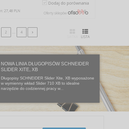
Dodaj do porównania
in: 27,48 PLN
Oferty sklepów
...
2
4
SIATKA
LISTA
NOWA LINIA DŁUGOPISÓW SCHNEIDER
SLIDER XITE, XB
Długopisy SCHNEIDER Slider Xite, XB wyposażone
w wymienny wkład Slider 710 XB to idealne
narzędzie do codziennej pracy w...