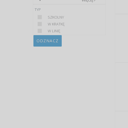
WIĘCEJ
TYP
SZKOLNY
W KRATKĘ
W LINIĘ
ODZNACZ