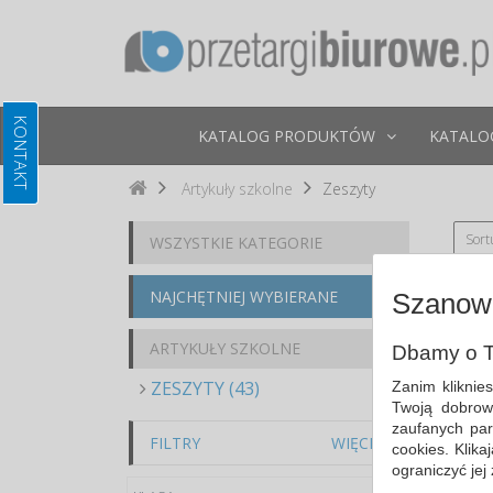
KATALOG PRODUKTÓW
KATALO
Artykuły szkolne
Zeszyty
Sort
WSZYSTKIE KATEGORIE
NAJCHĘTNIEJ WYBIERANE
Szanown
ARTYKUŁY SZKOLNE
Dbamy o T
ZESZYTY (43)
Zanim kliknie
Twoją dobrow
zaufanych par
FILTRY
WIĘCEJ
cookies. Klik
ograniczyć jej