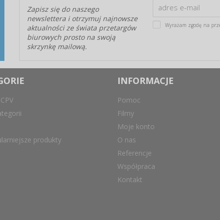
Zapisz się do naszego
newslettera i otrzymuj najnowsze
Wyrażam zgodę na prz
aktualności ze świata przetargów
biurowych prosto na swoją
skrzynkę mailową.
GORIE
INFORMACJE
 CPV
Pomoc
tegorii
Filmy
Moje konto
larniejsze produkty
O nas
Referencje
Współpraca
Kontakt