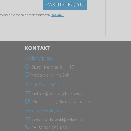
etwarzanie moich danych osobowych
Rozwiń...
KONTAKT
Godziny pracy
00
00
Biuro, live chat 8
- 17
Wsparcie online 24h
Michał Troc, BOK
m.troc@przetargibiurowe.pl
Biuro Obsługi Klienta, wsparcie IT.
Paweł Witkowski, CEO
pawel.witkowski@celcen.pl
(+48) 600 092 062