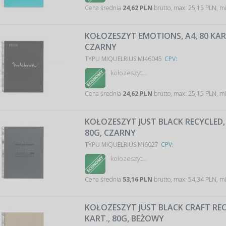
Cena średnia
24,62 PLN
brutto, max: 25,15 PLN, m
KOŁOZESZYT EMOTIONS, A4, 80 KART
CZARNY
TYPU MIQUELRIUS MI46045
CPV:
kołozeszyt…
Cena średnia
24,62 PLN
brutto, max: 25,15 PLN, m
KOŁOZESZYT JUST BLACK RECYCLED, 
80G, CZARNY
TYPU MIQUELRIUS MI6027
CPV:
kołozeszyt…
Cena średnia
53,16 PLN
brutto, max: 54,34 PLN, m
KOŁOZESZYT JUST BLACK CRAFT RECY
KART., 80G, BEŻOWY