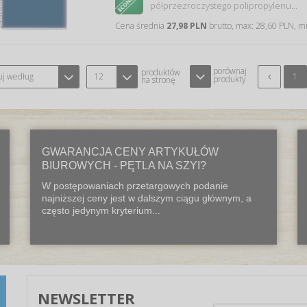
półprzezroczystego polipropylenu…
Cena średnia
27,98 PLN
brutto, max: 28,60 PLN, m
porównaj
produktów
uj według
12
1
produkty
na stronę
GWARANCJA CENY ARTYKUŁÓW
BIUROWYCH - PĘTLA NA SZYI?
W postępowaniach przetargowych podanie
najniższej ceny jest w dalszym ciągu głównym, a
często jedynym kryterium...
NEWSLETTER