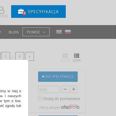
SPECYFIKACJA
0
LOGUJ
W
BLOG
POMOC
...
2
4
SIATKA
LISTA
A5, 120 KART.,
DO SPECYFIKACJI
simy w niej o
s i naszych
Dodaj do porównania
w tym o tzw.
in: 35,04 PLN
wić zgody lub
Oferty sklepów