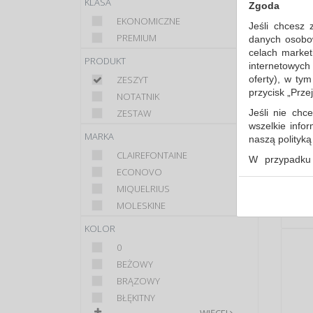
KLASA
Zgoda
EKONOMICZNE
Jeśli chcesz 
PREMIUM
danych osobowy
celach market
PRODUKT
internetowych
oferty), w ty
ZESZYT
przycisk „Prze
NOTATNIK
Jeśli nie chce
ZESTAW
wszelkie info
MARKA
naszą polityk
CLAIREFONTAINE
W przypadku 
ECONOVO
udzieliliście
dowolnym mom
MIQUELRIUS
MOLESKINE
Polityka 
Klauzula 
KOLOR
Lista Zau
0
BEŻOWY
BRĄZOWY
BŁĘKITNY