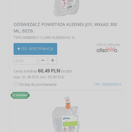
ODŚWIEŻACZ POWIETRZA KLEENEX JOY, WKŁAD 300
ML, BEZB...
TYPU KIMBERLY-CLARK KLEENEX KC-K...
Oferty sklepów
DO SPECYFIKACJI
60,49 PLN
Cena średnia
brutto
max. 61,49 PLN
min. 59,99 PLN
Dodaj do porównania
CPV: 39830000-9