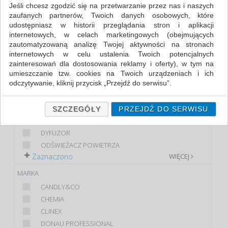
ODŚWIEŻACZE I DOZOWNIKI (10)
Jeśli chcesz zgodzić się na przetwarzanie przez nas i naszych
zaufanych partnerów, Twoich danych osobowych, które
udostępniasz w historii przeglądania stron i aplikacji
FILTRY
WIĘCEJ
internetowych, w celach marketingowych (obejmujących
zautomatyzowaną analizę Twojej aktywności na stronach
KLASA
internetowych w celu ustalenia Twoich potencjalnych
zainteresowań dla dostosowania reklamy i oferty), w tym na
EKONOMICZNE
umieszczanie tzw. cookies na Twoich urządzeniach i ich
STANDARD
odczytywanie, kliknij przycisk „Przejdź do serwisu”.
PRODUKT
Jeśli nie chcesz wyrazić zgody lub ograniczyć jej zakres, kliknij
„Szczegóły”, gdzie znajdziesz wszelkie informacje o tym jak to
WKŁAD
SZCZEGÓŁY
PRZEJDŹ DO SERWISU
zrobić . Te same informacje znajdziesz także na podstronie z
DOZOWNIK
naszą polityką prywatności obowiązującą od 25 maja 2018.
DYFUZOR
W przypadku użytkowników zalogowanych, ważna jest Państwa
ODŚWIEŻACZ POWIETRZA
wcześniejsza zgoda której udzieliliście podczas zakładania
Zaznaczono
WIĘCEJ
konta. Każda Państwa zgoda jest dobrowolna i można ją w
dowolnym momencie wycofać.
MARKA
Polityka prywatności (rozwiń)
CANDLY&CO
CHEMIA
Klauzula Informacyjna (rozwiń)
CLINEX
Lista Zaufanych Partnerów (rozwiń)
DONAU PROFESSIONAL