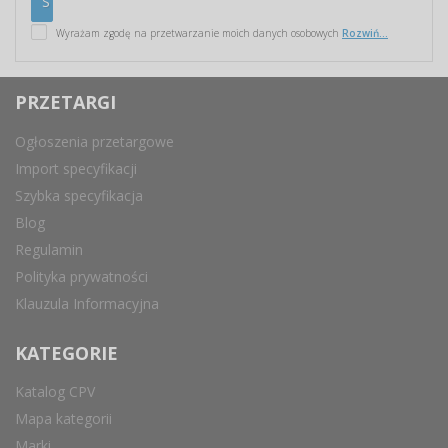
Wyrażam zgodę na przetwarzanie moich danych osobowych
Rozwiń...
PRZETARGI
Ogłoszenia przetargowe
Import specyfikacji
Szybka specyfikacja
Blog
Regulamin
Polityka prywatności
Klauzula Informacyjna
KATEGORIE
Katalog CPV
Mapa kategorii
Marki