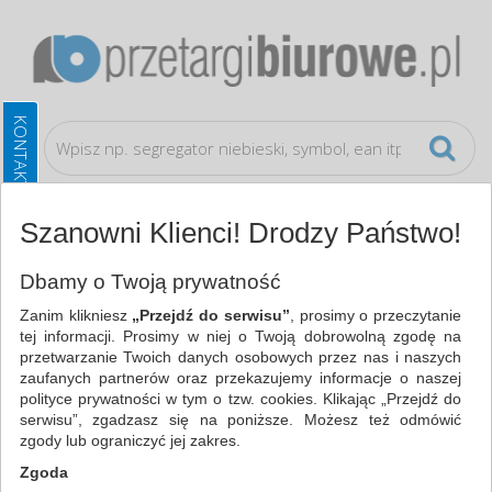
Szanowni Klienci! Drodzy Państwo!
Artykuły higieniczne i dozowniki
Odświeżacze i
Dbamy o Twoją prywatność
dozowniki
Zanim klikniesz
„Przejdź do serwisu”
, prosimy o przeczytanie
tej informacji. Prosimy w niej o Twoją dobrowolną zgodę na
WSZYSTKIE KATEGORIE
przetwarzanie Twoich danych osobowych przez nas i naszych
zaufanych partnerów oraz przekazujemy informacje o naszej
polityce prywatności w tym o tzw. cookies. Klikając „Przejdź do
NAJCHĘTNIEJ WYBIERANE
serwisu”, zgadzasz się na poniższe. Możesz też odmówić
zgody lub ograniczyć jej zakres.
ARTYKUŁY HIGIENICZNE I DOZOWNIKI
Zgoda