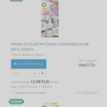
WKŁAD DO ELEKTRYCZNEGO ODŚWIEŻACZA AIR
WICK, KSIĘŻYC...
TYPU CHEMIA HG-005611
Oferty sklepów
DO SPECYFIKACJI
12,08 PLN
Cena średnia
brutto
max. 12,29 PLN
min. 11,98 PLN
Dodaj do porównania
CPV: 39830000-9