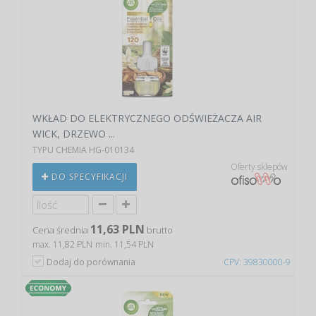
WKŁAD DO ELEKTRYCZNEGO ODŚWIEŻACZA AIR
WICK, DRZEWO ...
TYPU CHEMIA HG-010134
Oferty sklepów
DO SPECYFIKACJI
11,63 PLN
Cena średnia
brutto
max. 11,82 PLN
min. 11,54 PLN
Dodaj do porównania
CPV: 39830000-9