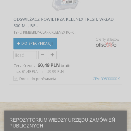
ODŚWIEŻACZ POWIETRZA KLEENEX FRESH, WKŁAD
300 ML, BE...
TYPU KIMBERLY-CLARK KLEENEX KC-K...
Oferty sklepów
DO SPECYFIKACJI
60,49 PLN
Cena średnia
brutto
max. 61,49 PLN
min. 59,99 PLN
Dodaj do porównania
CPV: 39830000-9
REPOZYTORIUM WIEDZY URZĘDU ZAMÓWIEŃ
PUBLICZNYCH