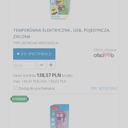
TEMPERÓWKA ELEKTRYCZNA , USB, POJEDYNCZA,
ZIELONA
TYPU KEYROAD KR973333-A
Oferty sklepów
DO SPECYFIKACJI
138,57 PLN
Cena średnia
brutto
max. 143,61 PLN
min. 136,05 PLN
Dodaj do porównania
CPV: 30192133-2