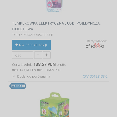
TEMPERÓWKA ELEKTRYCZNA , USB, POJEDYNCZA,
FIOLETOWA
TYPU KEYROAD KR973333-B
Oferty sklepów
DO SPECYFIKACJI
138,57 PLN
Cena średnia
brutto
max. 143,61 PLN
min. 136,05 PLN
Dodaj do porównania
CPV: 30192133-2