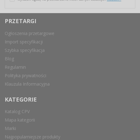
PRZETARGI
Ogłoszenia przetargowe
Import specyfikacji
Szybka specyfikacja
Blog
Regulamin
Polityka prywatności
Klauzula Informacyjna
KATEGORIE
Katalog CPV
Mapa kategorii
Marki
Najpopularniejsze produkty