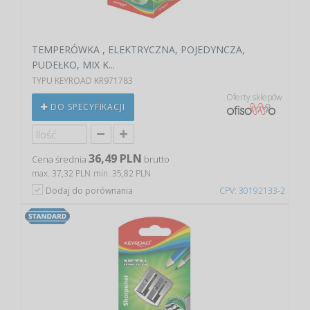
TEMPERÓWKA , ELEKTRYCZNA, POJEDYNCZA,
PUDEŁKO, MIX K...
TYPU KEYROAD KR971783
Oferty sklepów
DO SPECYFIKACJI
36,49 PLN
Cena średnia
brutto
max. 37,32 PLN
min. 35,82 PLN
Dodaj do porównania
CPV: 30192133-2