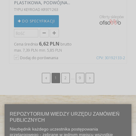
PLASTIKOWA, PODWÓJNA...
TYPU KEYROAD KR971263
Oferty sklepów
DO SPECYFIKACJI
6,62 PLN
Cena średnia
brutto
max. 7,39 PLN
min. 5,85 PLN
Dodaj do porównania
CPV: 30192133-2
...
1
2
9
REPOZYTORIUM WIEDZY URZĘDU ZAMÓWIEŃ
PUBLICZNYCH
Niezbędnik każdego uczestnika postępowania
przetargowego - zebrane w jednym miejscu wszystkie