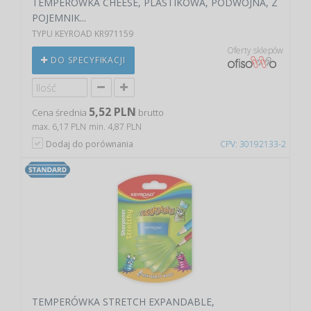
TEMPERÓWKA CHEESE, PLASTIKOWA, PODWÓJNA, Z
POJEMNIK...
TYPU KEYROAD KR971159
Oferty sklepów
DO SPECYFIKACJI
5,52 PLN
Cena średnia
brutto
max. 6,17 PLN
min. 4,87 PLN
Dodaj do porównania
CPV: 30192133-2
TEMPERÓWKA STRETCH EXPANDABLE,