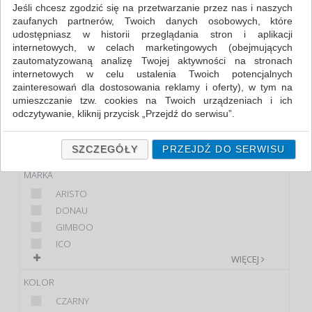
Jeśli chcesz zgodzić się na przetwarzanie przez nas i naszych
zaufanych partnerów, Twoich danych osobowych, które
FILTRY
WIĘCEJ
udostępniasz w historii przeglądania stron i aplikacji
internetowych, w celach marketingowych (obejmujących
KLASA
zautomatyzowaną analizę Twojej aktywności na stronach
internetowych w celu ustalenia Twoich potencjalnych
PREMIUM
zainteresowań dla dostosowania reklamy i oferty), w tym na
STANDARD
umieszczanie tzw. cookies na Twoich urządzeniach i ich
odczytywanie, kliknij przycisk „Przejdź do serwisu”.
PRODUKT
Jeśli nie chcesz wyrazić zgody lub ograniczyć jej zakres, kliknij
TEMPERÓWKA
„Szczegóły”, gdzie znajdziesz wszelkie informacje o tym jak to
SZCZEGÓŁY
PRZEJDŹ DO SERWISU
ZESTAW
zrobić . Te same informacje znajdziesz także na podstronie z
naszą polityką prywatności obowiązującą od 25 maja 2018.
MARKA
ARISTO
W przypadku użytkowników zalogowanych, ważna jest Państwa
wcześniejsza zgoda której udzieliliście podczas zakładania
DONAU
konta. Każda Państwa zgoda jest dobrowolna i można ją w
GIMBOO
dowolnym momencie wycofać.
ICO
Polityka prywatności (rozwiń)
WIĘCEJ
Klauzula Informacyjna (rozwiń)
KOLOR
Lista Zaufanych Partnerów (rozwiń)
CZARNY