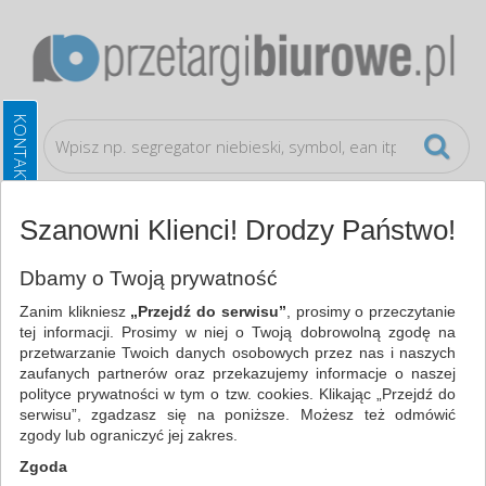
Szanowni Klienci! Drodzy Państwo!
Artykuły do pisania i korygowania
Temperówki
Dbamy o Twoją prywatność
Zanim klikniesz
„Przejdź do serwisu”
, prosimy o przeczytanie
WSZYSTKIE KATEGORIE
tej informacji. Prosimy w niej o Twoją dobrowolną zgodę na
przetwarzanie Twoich danych osobowych przez nas i naszych
zaufanych partnerów oraz przekazujemy informacje o naszej
NAJCHĘTNIEJ WYBIERANE
polityce prywatności w tym o tzw. cookies. Klikając „Przejdź do
serwisu”, zgadzasz się na poniższe. Możesz też odmówić
ARTYKUŁY DO PISANIA I KORYGOWANIA
zgody lub ograniczyć jej zakres.
TEMPERÓWKI (103)
Zgoda