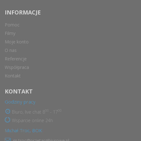
INFORMACJE
Pomoc
Filmy
Moje konto
O nas
Referencje
Współpraca
Kontakt
KONTAKT
Godziny pracy
00
00
Biuro, live chat 8
- 17
Wsparcie online 24h
Michał Troc, BOK
m.troc@przetargibiurowe.pl