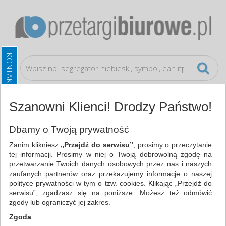
Szanowni Klienci! Drodzy Państwo!
Artykuły do pisania i korygowania
Długopisy
Dbamy o Twoją prywatność
Zanim klikniesz
„Przejdź do serwisu”
, prosimy o przeczytanie
WSZYSTKIE KATEGORIE
tej informacji. Prosimy w niej o Twoją dobrowolną zgodę na
przetwarzanie Twoich danych osobowych przez nas i naszych
zaufanych partnerów oraz przekazujemy informacje o naszej
NAJCHĘTNIEJ WYBIERANE
polityce prywatności w tym o tzw. cookies. Klikając „Przejdź do
serwisu”, zgadzasz się na poniższe. Możesz też odmówić
ARTYKUŁY DO PISANIA I KORYGOWANIA
zgody lub ograniczyć jej zakres.
DŁUGOPISY (724)
Zgoda