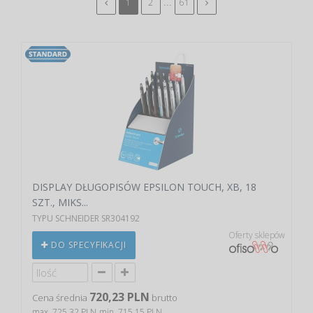
...
1
2
61
DISPLAY DŁUGOPISÓW EPSILON TOUCH, XB, 18
SZT., MIKS...
TYPU SCHNEIDER SR304192
Oferty sklepów
DO SPECYFIKACJI
720,23 PLN
Cena średnia
brutto
max. 725,32 PLN
min. 715,15 PLN