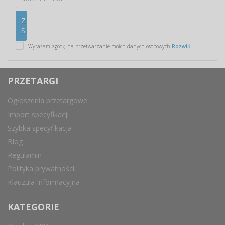
Wyrażam zgodę na przetwarzanie moich danych osobowych
Rozwiń...
PRZETARGI
Ogłoszenia przetargowe
Import specyfikacji
Szybka specyfikacja
Blog
Regulamin
Polityka prywatności
Klauzula Informacyjna
KATEGORIE