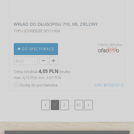
WKŁAD DO DŁUGOPISU 710, XB, ZIELONY
TYPU SCHNEIDER SR171004
Oferty sklepów
DO SPECYFIKACJI
4,05 PLN
Cena średnia
brutto
max. 4,15 PLN
min. 3,97 PLN
Dodaj do porównania
CPV: 30192121-5
...
1
2
61