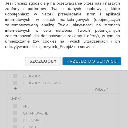
Jeśli chcesz zgodzić się na przetwarzanie przez nas i naszych
zaufanych partnerów, Twoich danych osobowych, które
FILTRY
WIĘCEJ
udostępniasz w historii przeglądania stron i aplikacji
internetowych, w celach marketingowych (obejmujących
KLASA
zautomatyzowaną analizę Twojej aktywności na stronach
internetowych w celu ustalenia Twoich potencjalnych
EKONOMICZNE
zainteresowań dla dostosowania reklamy i oferty), w tym na
PREMIUM
umieszczanie tzw. cookies na Twoich urządzeniach i ich
STANDARD
odczytywanie, kliknij przycisk „Przejdź do serwisu”.
PRODUKT
Jeśli nie chcesz wyrazić zgody lub ograniczyć jej zakres, kliknij
„Szczegóły”, gdzie znajdziesz wszelkie informacje o tym jak to
SZCZEGÓŁY
PRZEJDŹ DO SERWISU
CIENKOPIS
zrobić . Te same informacje znajdziesz także na podstronie z
DISPLAY
naszą polityką prywatności obowiązującą od 25 maja 2018.
DŁUGOPIS
W przypadku użytkowników zalogowanych, ważna jest Państwa
DŁUGOPIS + OŁÓWEK
wcześniejsza zgoda której udzieliliście podczas zakładania
WIĘCEJ
konta. Każda Państwa zgoda jest dobrowolna i można ją w
dowolnym momencie wycofać.
MARKA
Polityka prywatności (rozwiń)
APLI
Klauzula Informacyjna (rozwiń)
CARAN D'ACHE
DIPLOMAT
Lista Zaufanych Partnerów (rozwiń)
DONAU