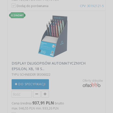
Dodaj do porównania
CPV: 30192121-5
DISPLAY DŁUGOPISÓW AUTOMATYCZNYCH
EPSILON, XB, 18 S...
TYPU SCHNEIDER SR306022
Oferty sklepów
DO SPECYFIKACJI
937,91 PLN
Cena średnia
brutto
max. 946,55 PLN
min. 933,26 PLN