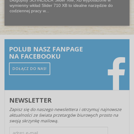
Długopisy SCHNEIDER Slider Xite, XB wyposażone w
wymienny wkład Slider 710 XB to idealne narzędzie do
codziennej pracy w...
POLUB NASZ FANPAGE
NA FACEBOOKU
DOŁĄCZ DO NAS!
NEWSLETTER
Zapisz się do naszego newslettera i otrzymuj najnowsze
aktualności ze świata przetargów biurowych prosto na
swoją skrzynkę mailową.