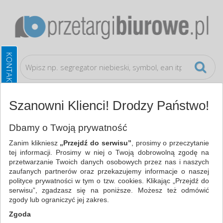
Szanowni Klienci! Drodzy Państwo!
Wyposażenie biura
Kasetki na pieniądze
Dbamy o Twoją prywatność
Zanim klikniesz
„Przejdź do serwisu”
, prosimy o przeczytanie
WSZYSTKIE KATEGORIE
tej informacji. Prosimy w niej o Twoją dobrowolną zgodę na
przetwarzanie Twoich danych osobowych przez nas i naszych
zaufanych partnerów oraz przekazujemy informacje o naszej
NAJCHĘTNIEJ WYBIERANE
polityce prywatności w tym o tzw. cookies. Klikając „Przejdź do
serwisu”, zgadzasz się na poniższe. Możesz też odmówić
WYPOSAŻENIE BIURA
zgody lub ograniczyć jej zakres.
KASETKI NA PIENIĄDZE (32)
Zgoda