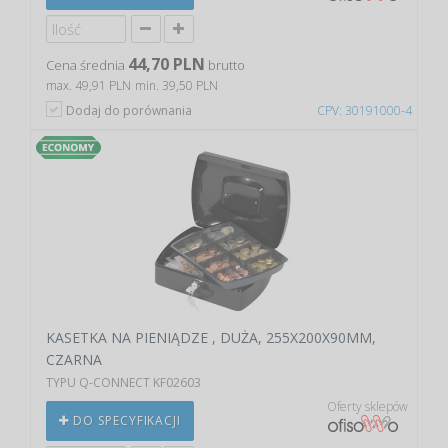
44,70 PLN
Cena średnia
brutto
max. 49,91 PLN
min. 39,50 PLN
Dodaj do porównania
CPV: 30191000-4
KASETKA NA PIENIĄDZE , DUŻA, 255X200X90MM,
CZARNA
TYPU Q-CONNECT KF02603
Oferty sklepów
DO SPECYFIKACJI