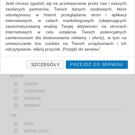
Jeśli chcesz zgodzić się na przetwarzanie przez nas i naszych
zaufanych partnerów, Twoich danych osobowych, które
FILTRY
WIĘCEJ
udostępniasz w historii przeglądania stron i aplikacji
internetowych, w celach marketingowych (obejmujących
KLASA
zautomatyzowaną analizę Twojej aktywności na stronach
internetowych w celu ustalenia Twoich potencjalnych
EKONOMICZNE
zainteresowań dla dostosowania reklamy i oferty), w tym na
STANDARD
umieszczanie tzw. cookies na Twoich urządzeniach i ich
odczytywanie, kliknij przycisk „Przejdź do serwisu”.
MARKA
Jeśli nie chcesz wyrazić zgody lub ograniczyć jej zakres, kliknij
DONAU
„Szczegóły”, gdzie znajdziesz wszelkie informacje o tym jak to
SZCZEGÓŁY
PRZEJDŹ DO SERWISU
Q-CONNECT
zrobić . Te same informacje znajdziesz także na podstronie z
naszą polityką prywatności obowiązującą od 25 maja 2018.
KOLOR
CZARNY
W przypadku użytkowników zalogowanych, ważna jest Państwa
wcześniejsza zgoda której udzieliliście podczas zakładania
CZERWONY
konta. Każda Państwa zgoda jest dobrowolna i można ją w
NIEBIESKI
dowolnym momencie wycofać.
SREBRNY
Polityka prywatności (rozwiń)
TYP
Klauzula Informacyjna (rozwiń)
DUŻA
Lista Zaufanych Partnerów (rozwiń)
EKSTRA DUŻA