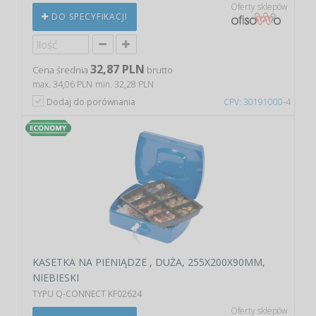
Oferty sklepów
DO SPECYFIKACJI
32,87 PLN
Cena średnia
brutto
max. 34,06 PLN
min. 32,28 PLN
Dodaj do porównania
CPV: 30191000-4
KASETKA NA PIENIĄDZE , DUŻA, 255X200X90MM,
NIEBIESKI
TYPU Q-CONNECT KF02624
Oferty sklepów