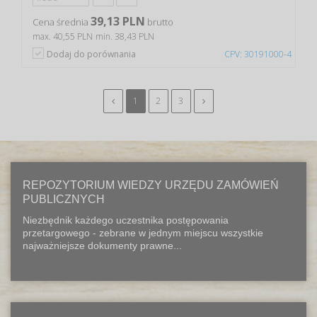
39,13 PLN
Cena średnia
brutto
max. 40,55 PLN
min. 38,43 PLN
Dodaj do porównania
CPV: 30191000-4
1
2
3
REPOZYTORIUM WIEDZY URZĘDU ZAMÓWIEŃ
PUBLICZNYCH
Niezbędnik każdego uczestnika postępowania
przetargowego - zebrane w jednym miejscu wszystkie
najważniejsze dokumenty prawne...