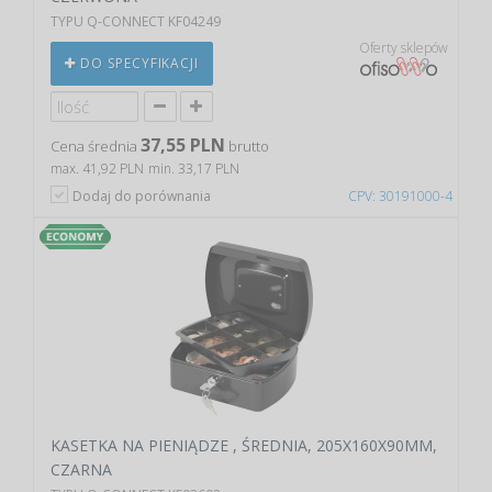
TYPU Q-CONNECT KF04249
Oferty sklepów
DO SPECYFIKACJI
37,55 PLN
Cena średnia
brutto
max. 41,92 PLN
min. 33,17 PLN
Dodaj do porównania
CPV: 30191000-4
KASETKA NA PIENIĄDZE , ŚREDNIA, 205X160X90MM,
CZARNA