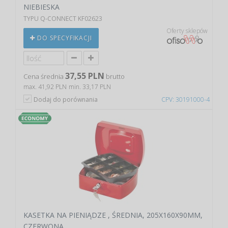
NIEBIESKA
TYPU Q-CONNECT KF02623
Oferty sklepów
DO SPECYFIKACJI
37,55 PLN
Cena średnia
brutto
max. 41,92 PLN
min. 33,17 PLN
Dodaj do porównania
CPV: 30191000-4
KASETKA NA PIENIĄDZE , ŚREDNIA, 205X160X90MM,
CZERWONA