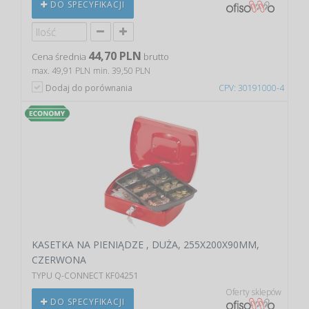
DO SPECYFIKACJI
44,70 PLN
Cena średnia
brutto
max. 49,91 PLN
min. 39,50 PLN
Dodaj do porównania
CPV: 30191000-4
KASETKA NA PIENIĄDZE , DUŻA, 255X200X90MM,
CZERWONA
TYPU Q-CONNECT KF04251
Oferty sklepów
DO SPECYFIKACJI