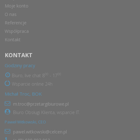
Moje konto
O nas
Referencje
Współpraca
Kontakt
KONTAKT
Godziny pracy
00
00
Biuro, live chat 8
- 17
Wsparcie online 24h
Michał Troc, BOK
m.troc@przetargibiurowe.pl
Biuro Obsługi Klienta, wsparcie IT.
Paweł Witkowski, CEO
pawel.witkowski@celcen.pl