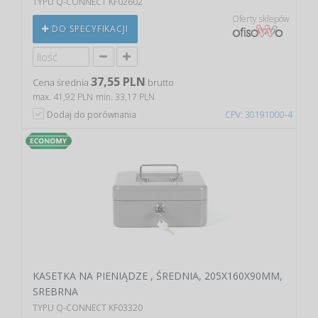
TYPU Q-CONNECT KF02602
Oferty sklepów
DO SPECYFIKACJI
37,55 PLN
Cena średnia
brutto
max. 41,92 PLN
min. 33,17 PLN
Dodaj do porównania
CPV: 30191000-4
KASETKA NA PIENIĄDZE , ŚREDNIA, 205X160X90MM,
SREBRNA
TYPU Q-CONNECT KF03320