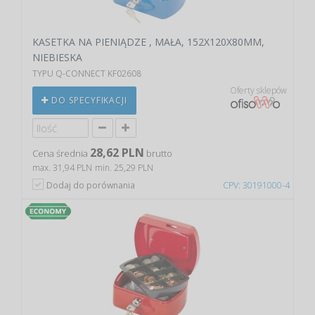
KASETKA NA PIENIĄDZE , MAŁA, 152X120X80MM,
NIEBIESKA
TYPU Q-CONNECT KF02608
Oferty sklepów
DO SPECYFIKACJI
28,62 PLN
Cena średnia
brutto
max. 31,94 PLN
min. 25,29 PLN
Dodaj do porównania
CPV: 30191000-4