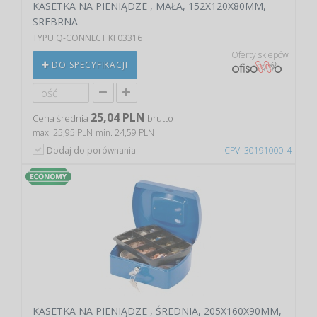
KASETKA NA PIENIĄDZE , MAŁA, 152X120X80MM,
SREBRNA
TYPU Q-CONNECT KF03316
Oferty sklepów
DO SPECYFIKACJI
25,04 PLN
Cena średnia
brutto
max. 25,95 PLN
min. 24,59 PLN
Dodaj do porównania
CPV: 30191000-4
KASETKA NA PIENIĄDZE , ŚREDNIA, 205X160X90MM,