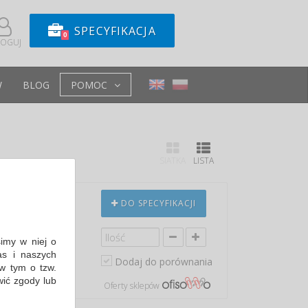
SPECYFIKACJA
0
LOGUJ
W
BLOG
POMOC
SIATKA
LISTA
 , 3. 000
DO SPECYFIKACJI
simy w niej o
snym designie…
s i naszych
Dodaj do porównania
w tym o tzw.
min: 86,90 PLN
wić zgody lub
Oferty sklepów