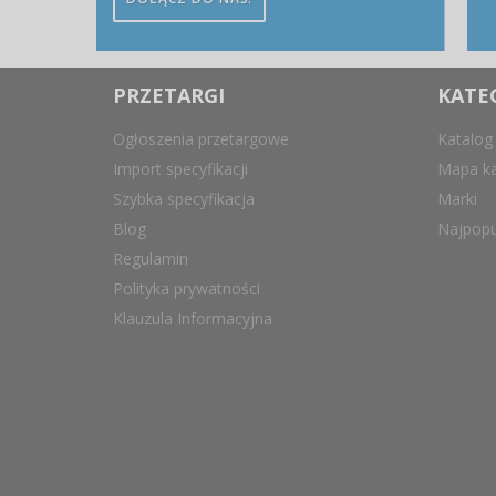
PRZETARGI
KATE
Ogłoszenia przetargowe
Katalog
Import specyfikacji
Mapa ka
Szybka specyfikacja
Marki
Blog
Najpopu
Regulamin
Polityka prywatności
Klauzula Informacyjna