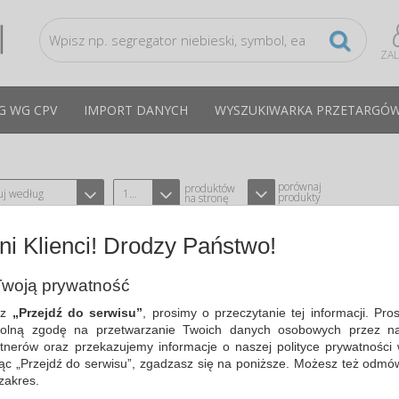
ZA
G WG CPV
IMPORT DANYCH
WYSZUKIWARKA PRZETARGÓ
porównaj
produktów
uj według
12
produkty
na stronę
i Klienci! Drodzy Państwo!
POWERBANK, ŁADOWARKA PRZENOŚNA
MAH, SREBRNA
woją prywatność
TYPU Q-CONNECT KF17256
CPV:31158100-9
sz
„Przejdź do serwisu”
, prosimy o przeczytanie tej informacji. Pro
przenośne źródło energii w nowocze
olną zgodę na przetwarzanie Twoich danych osobowych przez na
tnerów oraz przekazujemy informacje o naszej polityce prywatności 
Cena średnia
98,38 PLN
brutto, max: 109,85 PLN, 
ając „Przejdź do serwisu”, zgadzasz się na poniższe. Możesz też odmó
 zakres.