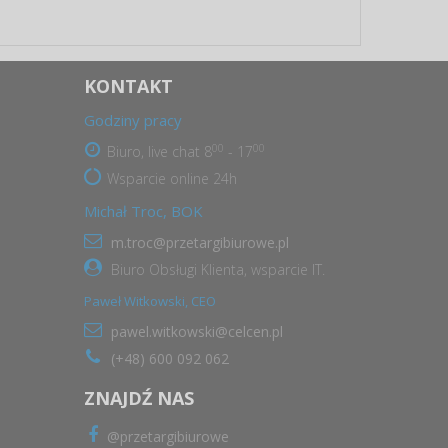
KONTAKT
Godziny pracy
00
00
Biuro, live chat 8
- 17
Wsparcie online 24h
Michał Troc, BOK
m.troc@przetargibiurowe.pl
Biuro Obsługi Klienta, wsparcie IT.
Paweł Witkowski, CEO
pawel.witkowski@celcen.pl
(+48) 600 092 062
ZNAJDŹ NAS
@przetargibiurowe