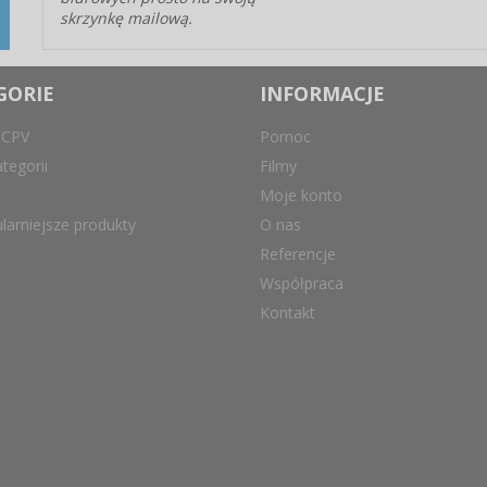
skrzynkę mailową.
GORIE
INFORMACJE
 CPV
Pomoc
tegorii
Filmy
Moje konto
larniejsze produkty
O nas
Referencje
Współpraca
Kontakt