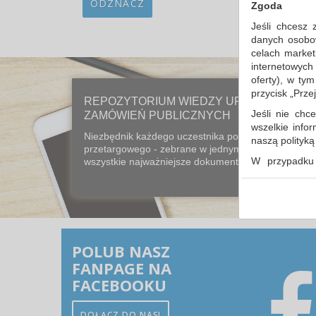
ODZNACZ
Zgoda
Sort
Jeśli chcesz 
danych osobowy
celach market
internetowych
oferty), w ty
przycisk „Prze
REPOZYTORIUM WIEDZY URZĘDU
Jeśli nie chce
ZAMÓWIEŃ PUBLICZNYCH
wszelkie info
Niezbędnik każdego uczestnika postępowania
naszą polityk
przetargowego - zebrane w jednym miejscu
W przypadku 
wszystkie najważniejsze dokumenty prawne...
udzieliliście
dowolnym mom
Polityka 
Klauzula 
POLUB NASZ
Lista Zau
FANPAGE NA
FACEBOOKU
DOŁĄCZ DO NAS!