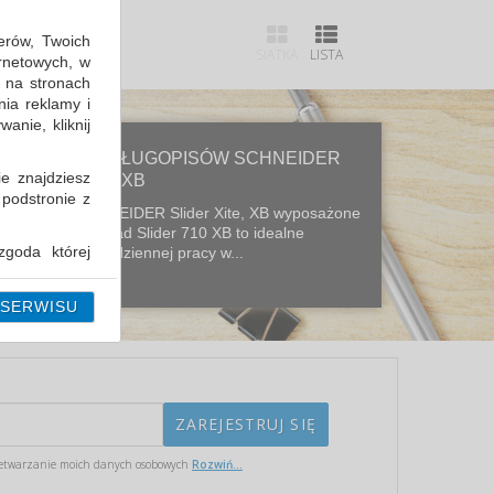
erów, Twoich
SIATKA
LISTA
ernetowych, w
 na stronach
nia reklamy i
anie, kliknij
NOWA LINIA DŁUGOPISÓW SCHNEIDER
ie znajdziesz
SLIDER XITE, XB
 podstronie z
Długopisy SCHNEIDER Slider Xite, XB wyposażone
w wymienny wkład Slider 710 XB to idealne
goda której
narzędzie do codziennej pracy w...
i można ją w
 SERWISU
etwarzanie moich danych osobowych
Rozwiń...