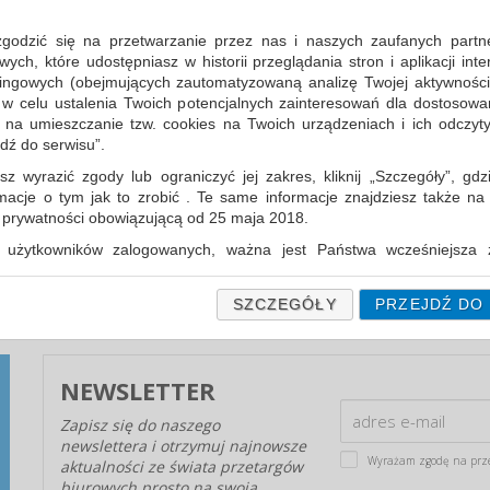
porównaj
produktów
uj według
12
zgodzić się na przetwarzanie przez nas i naszych zaufanych partn
produkty
na stronę
ch, które udostępniasz w historii przeglądania stron i aplikacji int
ingowych (obejmujących zautomatyzowaną analizę Twojej aktywności
 w celu ustalenia Twoich potencjalnych zainteresowań dla dostosowa
m na umieszczanie tzw. cookies na Twoich urządzeniach i ich odczytyw
jdź do serwisu”.
GWARANCJA CENY ARTYKUŁÓW
sz wyrazić zgody lub ograniczyć jej zakres, kliknij „Szczegóły”, gdz
BIUROWYCH - PĘTLA NA SZYI?
rmacje o tym jak to zrobić . Te same informacje znajdziesz także na
W postępowaniach przetargowych podanie
ą prywatności obowiązującą od 25 maja 2018.
najniższej ceny jest w dalszym ciągu głównym, a
użytkowników zalogowanych, ważna jest Państwa wcześniejsza z
często jedynym kryterium...
 podczas zakładania konta. Każda Państwa zgoda jest dobrowolna 
encie wycofać.
SZCZEGÓŁY
PRZEJDŹ DO
prywatności (rozwiń)
Informacyjna (rozwiń)
NEWSLETTER
fanych Partnerów (rozwiń)
Zapisz się do naszego
newslettera i otrzymuj najnowsze
Wyrażam zgodę na prz
aktualności ze świata przetargów
biurowych prosto na swoją