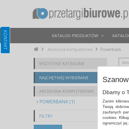
KATALOG PRODUKTÓW
KATALO
Akcesoria komputerowe
Powerbank
Sort
WSZYSTKIE KATEGORIE
NAJCHĘTNIEJ WYBIERANE
Szanown
AKCESORIA KOMPUTEROWE
Dbamy o T
POWERBANK (1)
Zanim kliknie
Twoją dobrow
zaufanych par
FILTRY
cookies. Klik
ograniczyć jej