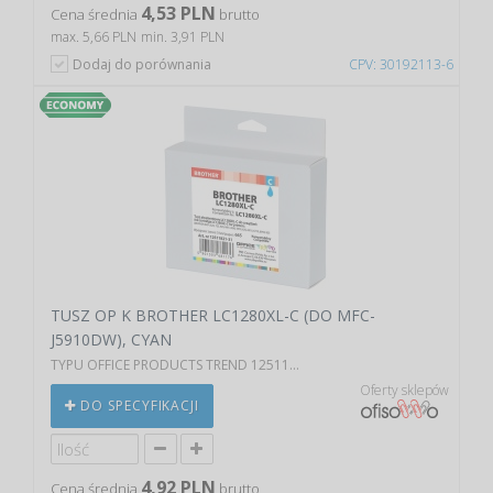
4,53 PLN
Cena średnia
brutto
max. 5,66 PLN
min. 3,91 PLN
Dodaj do porównania
CPV: 30192113-6
TUSZ OP K BROTHER LC1280XL-C (DO MFC-
J5910DW), CYAN
TYPU OFFICE PRODUCTS TREND 12511...
Oferty sklepów
DO SPECYFIKACJI
4,92 PLN
Cena średnia
brutto