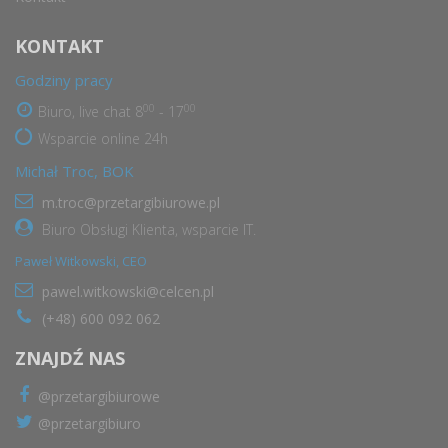
KONTAKT
Godziny pracy
00
00
Biuro, live chat 8
- 17
Wsparcie online 24h
Michał Troc, BOK
m.troc@przetargibiurowe.pl
Biuro Obsługi Klienta, wsparcie IT.
Paweł Witkowski, CEO
pawel.witkowski@celcen.pl
(+48) 600 092 062
ZNAJDŹ NAS
@przetargibiurowe
@przetargibiuro