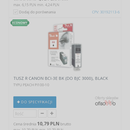
max. 6,15 PLN
min. 4,24 PLN
Dodaj do porównania
CPV: 30192113-6
TUSZ R CANON BCI-3E BK (DO BJC 3000), BLACK
TYPU PEACH PI100-10
Oferty sklepów
DO SPECYFIKACJI
10,79 PLN
Cena średnia
brutto
max. 10,79 PLN
min. 10,79 PLN