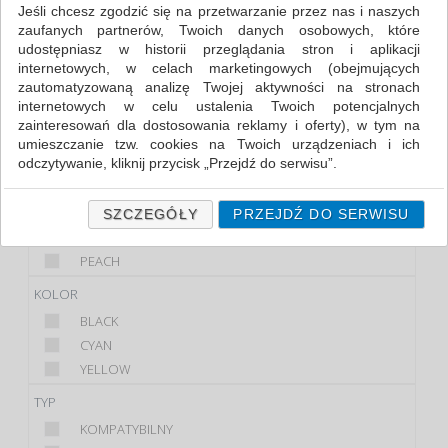
TUSZE (6)
Jeśli chcesz zgodzić się na przetwarzanie przez nas i naszych
zaufanych partnerów, Twoich danych osobowych, które
udostępniasz w historii przeglądania stron i aplikacji
FILTRY
WIĘCEJ
internetowych, w celach marketingowych (obejmujących
zautomatyzowaną analizę Twojej aktywności na stronach
PRODUKT
internetowych w celu ustalenia Twoich potencjalnych
zainteresowań dla dostosowania reklamy i oferty), w tym na
BROTHER
umieszczanie tzw. cookies na Twoich urządzeniach i ich
CANON
odczytywanie, kliknij przycisk „Przejdź do serwisu”.
HP
Jeśli nie chcesz wyrazić zgody lub ograniczyć jej zakres, kliknij
MARKA
„Szczegóły”, gdzie znajdziesz wszelkie informacje o tym jak to
SZCZEGÓŁY
PRZEJDŹ DO SERWISU
zrobić . Te same informacje znajdziesz także na podstronie z
OFFICE PRODUCTS...
naszą polityką prywatności obowiązującą od 25 maja 2018.
PEACH
W przypadku użytkowników zalogowanych, ważna jest Państwa
KOLOR
wcześniejsza zgoda której udzieliliście podczas zakładania
konta. Każda Państwa zgoda jest dobrowolna i można ją w
BLACK
dowolnym momencie wycofać.
CYAN
Polityka prywatności (rozwiń)
YELLOW
Klauzula Informacyjna (rozwiń)
TYP
Lista Zaufanych Partnerów (rozwiń)
KOMPATYBILNY