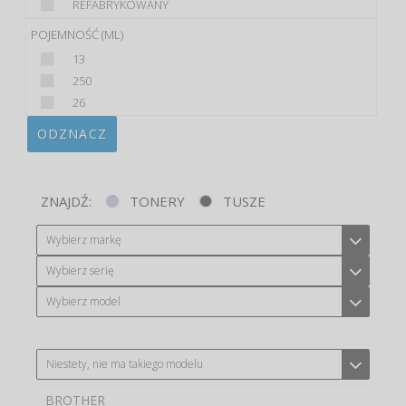
REFABRYKOWANY
POJEMNOŚĆ (ML)
13
250
26
ODZNACZ
ZNAJDŹ:
TONERY
TUSZE
Wybierz markę
Wybierz serię
Wybierz model
Niestety, nie ma takiego modelu
BROTHER