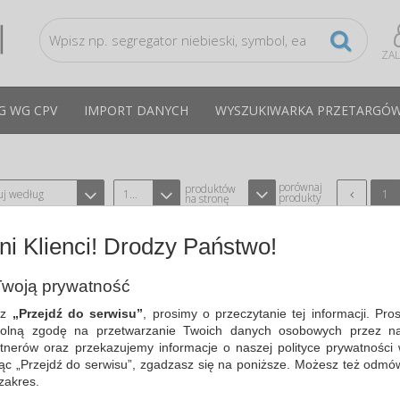
ZA
G WG CPV
IMPORT DANYCH
WYSZUKIWARKA PRZETARGÓ
porównaj
produktów
uj według
12
1
produkty
na stronę
i Klienci! Drodzy Państwo!
WKŁAD DO PIÓR KULKOWYCH DO SER
A PLUS, EXCELLENCE A2, AERO, ESTE
woją prywatność
M, CZARNY
sz
„Przejdź do serwisu”
, prosimy o przeczytanie tej informacji. Pro
TYPU DIPLOMAT D10301307
CPV:30192121-5
olną zgodę na przetwarzanie Twoich danych osobowych przez na
wkład do piór kulkowych…
tnerów oraz przekazujemy informacje o naszej polityce prywatności 
ając „Przejdź do serwisu”, zgadzasz się na poniższe. Możesz też odmó
Cena średnia
31,55 PLN
brutto, max: 33,11 PLN, m
 zakres.