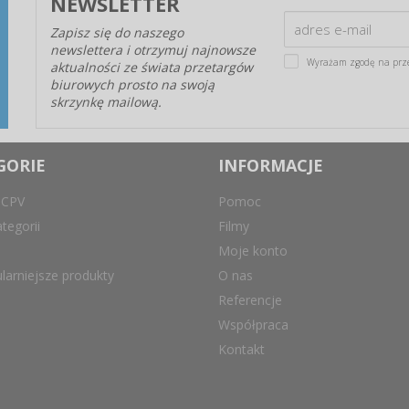
NEWSLETTER
Zapisz się do naszego
newslettera i otrzymuj najnowsze
Wyrażam zgodę na prz
aktualności ze świata przetargów
biurowych prosto na swoją
skrzynkę mailową.
GORIE
INFORMACJE
 CPV
Pomoc
tegorii
Filmy
Moje konto
larniejsze produkty
O nas
Referencje
Współpraca
Kontakt