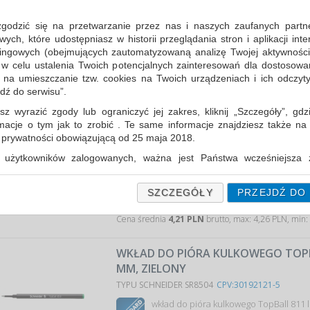
WKŁAD DO PIÓR KULKOWYCH DO SER
zgodzić się na przetwarzanie przez nas i naszych zaufanych partn
A PLUS, EXCELLENCE A2, AERO, ESTE
ch, które udostępniasz w historii przeglądania stron i aplikacji int
M, NIEBIESKI
ingowych (obejmujących zautomatyzowaną analizę Twojej aktywności
TYPU DIPLOMAT D103016
CPV:30192121-5
 w celu ustalenia Twoich potencjalnych zainteresowań dla dostosowa
wkład do piór kulkowych…
m na umieszczanie tzw. cookies na Twoich urządzeniach i ich odczytyw
jdź do serwisu”.
Cena średnia
31,55 PLN
brutto, max: 33,11 PLN, m
sz wyrazić zgody lub ograniczyć jej zakres, kliknij „Szczegóły”, gdz
rmacje o tym jak to zrobić . Te same informacje znajdziesz także na
WKŁAD DO PIÓRA KULKOWEGO TOPBA
ą prywatności obowiązującą od 25 maja 2018.
MM, NIEBIESKI
użytkowników zalogowanych, ważna jest Państwa wcześniejsza z
TYPU SCHNEIDER SR8503
CPV:30192121-5
 podczas zakładania konta. Każda Państwa zgoda jest dobrowolna 
encie wycofać.
wkład do pióra kulkowego TopBall 811 
SZCZEGÓŁY
PRZEJDŹ DO
długopisów…
prywatności (rozwiń)
Cena średnia
4,21 PLN
brutto, max: 4,26 PLN, min:
Informacyjna (rozwiń)
fanych Partnerów (rozwiń)
WKŁAD DO PIÓRA KULKOWEGO TOPBA
MM, ZIELONY
TYPU SCHNEIDER SR8504
CPV:30192121-5
wkład do pióra kulkowego TopBall 811 