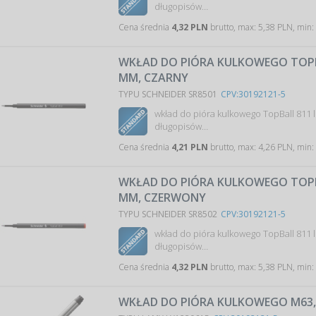
długopisów…
Cena średnia
4,32 PLN
brutto, max: 5,38 PLN, min:
WKŁAD DO PIÓRA KULKOWEGO TOPBA
MM, CZARNY
TYPU SCHNEIDER SR8501
CPV:30192121-5
wkład do pióra kulkowego TopBall 811 
długopisów…
Cena średnia
4,21 PLN
brutto, max: 4,26 PLN, min:
WKŁAD DO PIÓRA KULKOWEGO TOPBA
MM, CZERWONY
TYPU SCHNEIDER SR8502
CPV:30192121-5
wkład do pióra kulkowego TopBall 811 
długopisów…
Cena średnia
4,32 PLN
brutto, max: 5,38 PLN, min:
WKŁAD DO PIÓRA KULKOWEGO M63,