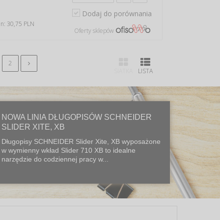
Dodaj do porównania
in: 30,75 PLN
Oferty sklepów
2
SIATKA
LISTA
NOWA LINIA DŁUGOPISÓW SCHNEIDER
SLIDER XITE, XB
Długopisy SCHNEIDER Slider Xite, XB wyposażone
w wymienny wkład Slider 710 XB to idealne
narzędzie do codziennej pracy w...