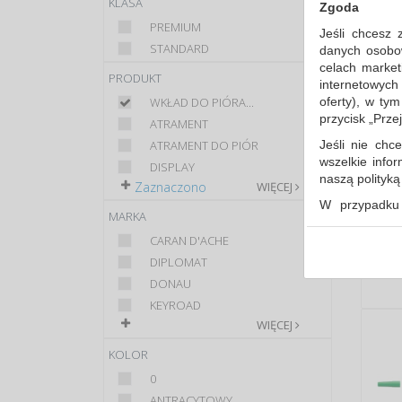
KLASA
Zgoda
PREMIUM
Jeśli chcesz 
STANDARD
danych osobowy
celach market
PRODUKT
internetowych
oferty), w ty
WKŁAD DO PIÓRA...
przycisk „Prze
ATRAMENT
Jeśli nie chce
ATRAMENT DO PIÓR
wszelkie info
DISPLAY
naszą polityk
Zaznaczono
WIĘCEJ
W przypadku 
MARKA
udzieliliście
dowolnym mom
CARAN D'ACHE
DIPLOMAT
Polityka 
DONAU
Klauzula 
KEYROAD
Lista Zau
WIĘCEJ
KOLOR
0
ANTRACYTOWY