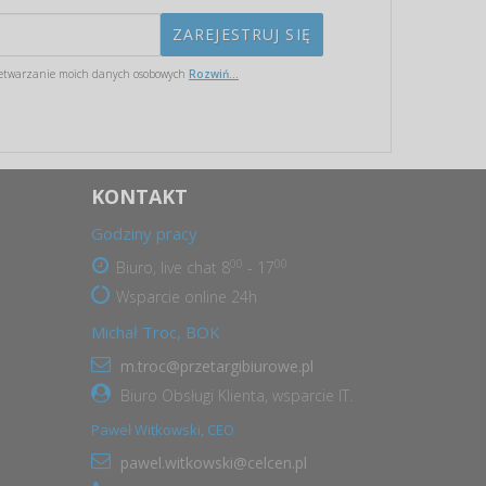
etwarzanie moich danych osobowych
Rozwiń...
KONTAKT
Godziny pracy
00
00
Biuro, live chat 8
- 17
Wsparcie online 24h
Michał Troc, BOK
m.troc@przetargibiurowe.pl
Biuro Obsługi Klienta, wsparcie IT.
Paweł Witkowski, CEO
pawel.witkowski@celcen.pl