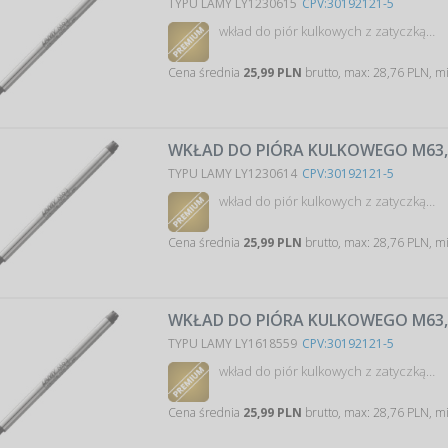
TYPU LAMY LY1230615
CPV:30192121-5
wkład do piór kulkowych z zatyczką…
Cena średnia
25,99 PLN
brutto, max: 28,76 PLN, m
WKŁAD DO PIÓRA KULKOWEGO M63, B
TYPU LAMY LY1230614
CPV:30192121-5
wkład do piór kulkowych z zatyczką…
Cena średnia
25,99 PLN
brutto, max: 28,76 PLN, m
WKŁAD DO PIÓRA KULKOWEGO M63,
TYPU LAMY LY1618559
CPV:30192121-5
wkład do piór kulkowych z zatyczką…
Cena średnia
25,99 PLN
brutto, max: 28,76 PLN, m