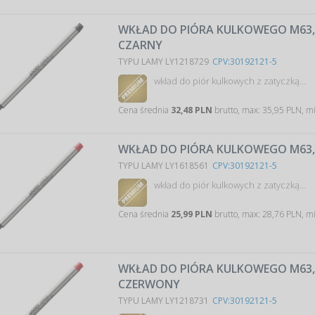
WKŁAD DO PIÓRA KULKOWEGO M63, 
CZARNY
TYPU LAMY LY1218729
CPV:30192121-5
wkład do piór kulkowych z zatyczką…
Cena średnia
32,48 PLN
brutto, max: 35,95 PLN, m
WKŁAD DO PIÓRA KULKOWEGO M63,
TYPU LAMY LY1618561
CPV:30192121-5
wkład do piór kulkowych z zatyczką…
Cena średnia
25,99 PLN
brutto, max: 28,76 PLN, m
WKŁAD DO PIÓRA KULKOWEGO M63, 
CZERWONY
TYPU LAMY LY1218731
CPV:30192121-5