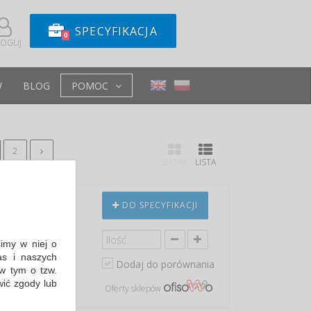
SPECYFIKACJA
0
LOGUJ
W
BLOG
POMOC
2
SIATKA
LISTA
II EXCELLENCE
DO SPECYFIKACJI
EM, TRAVELLER,
simy w niej o
s i naszych
Dodaj do porównania
w tym o tzw.
wić zgody lub
Oferty sklepów
in: 30,31 PLN