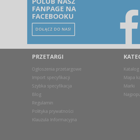
POLUB NASZ
FANPAGE NA
FACEBOOKU
DOŁĄCZ DO NAS!
PRZETARGI
KATE
Ogłoszenia przetargowe
Katalog
Import specyfikacji
Mapa ka
Szybka specyfikacja
Marki
Blog
Najpopu
Regulamin
Polityka prywatności
Klauzula Informacyjna