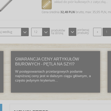
wkład do piór kulkowych z zatyczką…
Cena średnia
32,48 PLN
brutto, max: 35,95 PLN, m
porównaj
produktów
uj według
12
1
produkty
na stronę
GWARANCJA CENY ARTYKUŁÓW
BIUROWYCH - PĘTLA NA SZYI?
W postępowaniach przetargowych podanie
najniższej ceny jest w dalszym ciągu głównym, a
często jedynym kryterium...