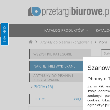
KATALOG PRODUKTÓW
KATALO
Artykuły do pisania i korygowania
Pióra
Sort
WSZYSTKIE KATEGORIE
NAJCHĘTNIEJ WYBIERANE
Szanown
ARTYKUŁY DO PISANIA I
Dbamy o T
KORYGOWANIA
PIÓRA (16)
Zanim kliknie
Twoją dobrow
zaufanych par
FILTRY
WIĘCEJ
cookies. Klik
ograniczyć jej