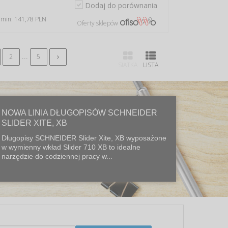
Dodaj do porównania
 min: 141,78 PLN
Oferty sklepów
...
2
5
SIATKA
LISTA
NOWA LINIA DŁUGOPISÓW SCHNEIDER
SLIDER XITE, XB
Długopisy SCHNEIDER Slider Xite, XB wyposażone
w wymienny wkład Slider 710 XB to idealne
narzędzie do codziennej pracy w...