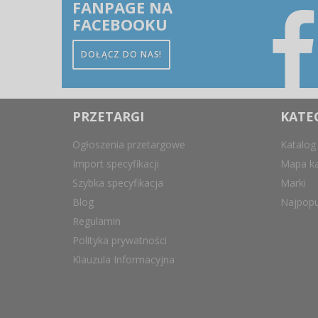
FANPAGE NA
FACEBOOKU
DOŁĄCZ DO NAS!
PRZETARGI
KATE
Ogłoszenia przetargowe
Katalog
Import specyfikacji
Mapa ka
Szybka specyfikacja
Marki
Blog
Najpopu
Regulamin
Polityka prywatności
Klauzula Informacyjna