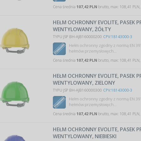
Cena średnia
107,42 PLN
brutto, max: 108,41 PLN,
HEŁM OCHRONNY EVOLITE, PASEK 
WENTYLOWANY, ŻÓŁTY
TYPU JSP BH-AJB160000200
CPV:18143000-3
Hełm ochronny zgodny z normą EN 39
hełmów przemysłowych…
Cena średnia
107,42 PLN
brutto, max: 108,41 PLN,
HEŁM OCHRONNY EVOLITE, PASEK 
WENTYLOWANY, ZIELONY
TYPU JSP BH-AJB160000300
CPV:18143000-3
Hełm ochronny zgodny z normą EN 39
hełmów przemysłowych…
Cena średnia
107,42 PLN
brutto, max: 108,41 PLN,
HEŁM OCHRONNY EVOLITE, PASEK 
WENTYLOWANY, NIEBIESKI