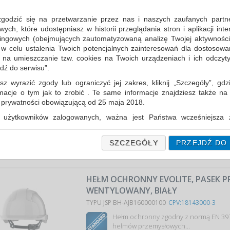
HEŁM OCHRONNY EVOLITE, REGULAC
POKRĘTŁO, NIEWENTYLOWANY, ŻÓ
zgodzić się na przetwarzanie przez nas i naszych zaufanych partn
TYPU JSP BH-AJA170000200
CPV:18143000-3
ch, które udostępniasz w historii przeglądania stron i aplikacji int
ingowych (obejmujących zautomatyzowaną analizę Twojej aktywności
Hełm ochronny zgodny z normą EN 39
 w celu ustalenia Twoich potencjalnych zainteresowań dla dostosowa
hełmów przemysłowych…
m na umieszczanie tzw. cookies na Twoich urządzeniach i ich odczytyw
Cena średnia
142,49 PLN
brutto, max: 143,80 PLN,
jdź do serwisu”.
sz wyrazić zgody lub ograniczyć jej zakres, kliknij „Szczegóły”, gdz
HEŁM OCHRONNY EVOLITE, REGULAC
rmacje o tym jak to zrobić . Te same informacje znajdziesz także na
POKRĘTŁO, NIEWENTYLOWANY, NIEB
ą prywatności obowiązującą od 25 maja 2018.
TYPU JSP BH-AJA170000500
CPV:18143000-3
użytkowników zalogowanych, ważna jest Państwa wcześniejsza z
 podczas zakładania konta. Każda Państwa zgoda jest dobrowolna 
Hełm ochronny zgodny z normą EN 39
encie wycofać.
hełmów przemysłowych…
SZCZEGÓŁY
PRZEJDŹ DO
prywatności (rozwiń)
Cena średnia
142,49 PLN
brutto, max: 143,80 PLN,
Informacyjna (rozwiń)
HEŁM OCHRONNY EVOLITE, PASEK 
fanych Partnerów (rozwiń)
WENTYLOWANY, BIAŁY
TYPU JSP BH-AJB160000100
CPV:18143000-3
Hełm ochronny zgodny z normą EN 39
hełmów przemysłowych…