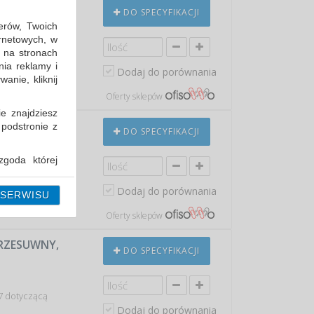
JA NA
DO SPECYFIKACJI
ŁTY
erów, Twoich
ernetowych, w
 na stronach
7 dotyczącą
nia reklamy i
Dodaj do porównania
anie, kliknij
 min: 141,78 PLN
Oferty sklepów
ie znajdziesz
JA NA
 podstronie z
DO SPECYFIKACJI
IESKI
goda której
i można ją w
7 dotyczącą
Dodaj do porównania
 SERWISU
 min: 141,78 PLN
Oferty sklepów
PRZESUWNY,
DO SPECYFIKACJI
7 dotyczącą
Dodaj do porównania