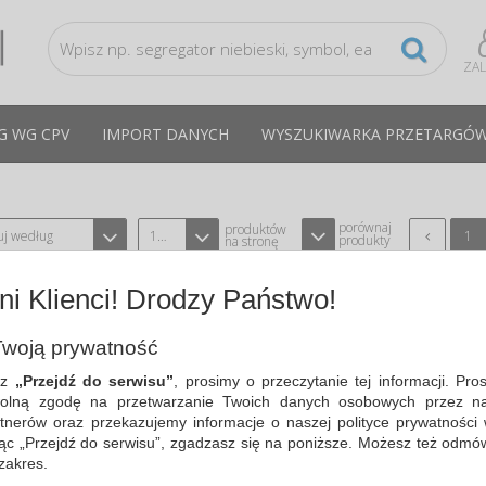
ZA
G WG CPV
IMPORT DANYCH
WYSZUKIWARKA PRZETARGÓ
porównaj
produktów
uj według
12
1
produkty
na stronę
i Klienci! Drodzy Państwo!
HEŁM OCHRONNY EVOLITE, REGULAC
POKRĘTŁO, NIEWENTYLOWANY, BIA
woją prywatność
TYPU JSP BH-AJA170000100
CPV:18143000-3
sz
„Przejdź do serwisu”
, prosimy o przeczytanie tej informacji. Pro
Hełm ochronny zgodny z normą EN 39
olną zgodę na przetwarzanie Twoich danych osobowych przez na
hełmów przemysłowych…
tnerów oraz przekazujemy informacje o naszej polityce prywatności 
Cena średnia
142,49 PLN
brutto, max: 143,80 PLN,
ając „Przejdź do serwisu”, zgadzasz się na poniższe. Możesz też odmó
 zakres.