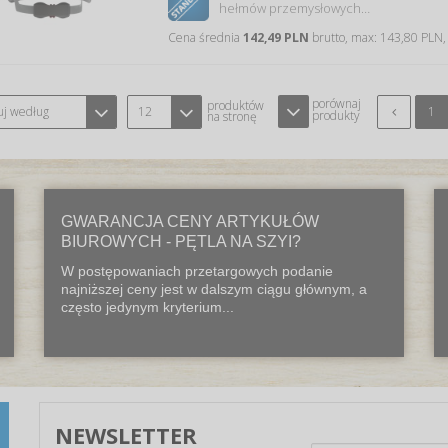
hełmów przemysłowych…
Cena średnia
142,49 PLN
brutto, max: 143,80 PLN,
porównaj
produktów
uj według
12
1
produkty
na stronę
GWARANCJA CENY ARTYKUŁÓW
BIUROWYCH - PĘTLA NA SZYI?
W postępowaniach przetargowych podanie
najniższej ceny jest w dalszym ciągu głównym, a
często jedynym kryterium...
NEWSLETTER