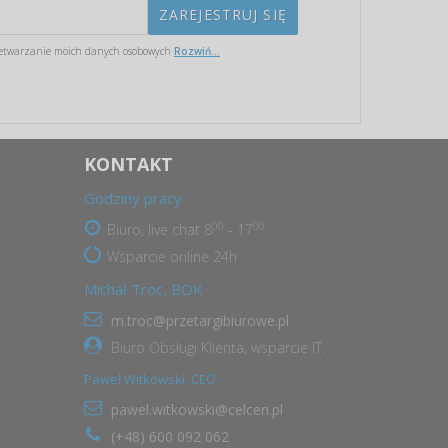
etwarzanie moich danych osobowych
Rozwiń...
KONTAKT
Godziny pracy
00
00
Biuro, live chat 8
- 17
Wsparcie online 24h
Michał Troc, BOK
m.troc@przetargibiurowe.pl
Biuro Obsługi Klienta, wsparcie IT.
Paweł Witkowski, CEO
pawel.witkowski@celcen.pl
(+48) 600 092 062