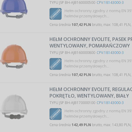
TYPU JSP BH-AJB160000500
CPV:18143000-3
Hełm ochronny zgodny z normą EN 39
hełmów przemysłowych…
Cena średnia
107,42 PLN
brutto, max: 108,41 PLN,
HEŁM OCHRONNY EVOLITE, PASEK 
WENTYLOWANY, POMARAŃCZOWY
TYPU JSP BH-AJB160000800
CPV:18143000-3
Hełm ochronny zgodny z normą EN 39
hełmów przemysłowych…
Cena średnia
107,42 PLN
brutto, max: 108,41 PLN,
HEŁM OCHRONNY EVOLITE, REGULAC
POKRĘTŁO, WENTYLOWANY, BIAŁY
TYPU JSP BH-AJB170000100
CPV:18143000-3
Hełm ochronny zgodny z normą EN 39
hełmów przemysłowych…
Cena średnia
142,49 PLN
brutto, max: 143,80 PLN,