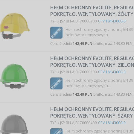
HEŁM OCHRONNY EVOLITE, REGULAC
POKRĘTŁO, WENTYLOWANY, ŻÓŁTY
TYPU JSP BH-AJB170000200
CPV:18143000-3
Hełm ochronny zgodny z normą EN 39
hełmów przemysłowych…
Cena średnia
142,49 PLN
brutto, max: 143,80 PLN,
HEŁM OCHRONNY EVOLITE, REGULAC
POKRĘTŁO, WENTYLOWANY, ZIELO
TYPU JSP BH-AJB170000300
CPV:18143000-3
Hełm ochronny zgodny z normą EN 39
hełmów przemysłowych…
Cena średnia
142,49 PLN
brutto, max: 143,80 PLN,
HEŁM OCHRONNY EVOLITE, REGULAC
POKRĘTŁO, WENTYLOWANY, SZARY
TYPU JSP BH-AJB170000400
CPV:18143000-3
Hełm ochronny zgodny z normą EN 39