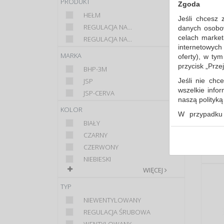
PRODUKT
Zgoda
HEŁM
Jeśli chcesz 
REGULACJA NA...
danych osobowy
celach market
REGULACJA NA...
internetowych
MARKA
oferty), w ty
przycisk „Prze
BHP-3M
Jeśli nie chce
JSP
wszelkie info
JSP-CERVA
naszą polityk
KOLOR
W przypadku 
BIAŁY
udzieliliście
dowolnym mom
CZARNY
CZERWONY
Polityka 
NIEBIESKI
Klauzula 
WIĘCEJ
Lista Zau
TYP
NIEWENTYLOWANY
REGULACJA ŚRUBOWA