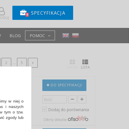
SPECYFIKACJA
0
LOGUJ
W
BLOG
POMOC
...
2
5
SIATKA
LISTA
JA NA
DO SPECYFIKACJI
ŁY
simy w niej o
7 dotyczącą
s i naszych
Dodaj do porównania
w tym o tzw.
 min: 141,78 PLN
wić zgody lub
Oferty sklepów