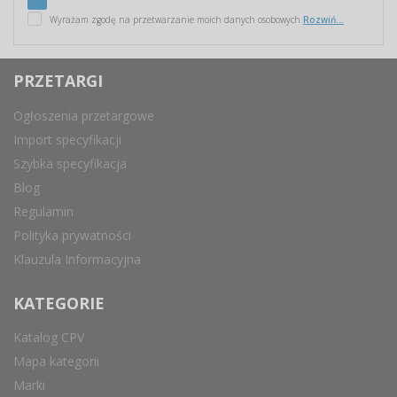
Wyrażam zgodę na przetwarzanie moich danych osobowych
Rozwiń...
PRZETARGI
Ogłoszenia przetargowe
Import specyfikacji
Szybka specyfikacja
Blog
Regulamin
Polityka prywatności
Klauzula Informacyjna
KATEGORIE
Katalog CPV
Mapa kategorii
Marki