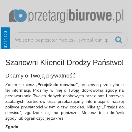
Szanowni Klienci! Drodzy Państwo!
Urządzenia i maszyny biurowe
Baterie
Dbamy o Twoją prywatność
Zanim klikniesz
„Przejdź do serwisu”
, prosimy o przeczytanie
WSZYSTKIE KATEGORIE
tej informacji. Prosimy w niej o Twoją dobrowolną zgodę na
przetwarzanie Twoich danych osobowych przez nas i naszych
zaufanych partnerów oraz przekazujemy informacje o naszej
NAJCHĘTNIEJ WYBIERANE
polityce prywatności w tym o tzw. cookies. Klikając „Przejdź do
serwisu”, zgadzasz się na poniższe. Możesz też odmówić
URZĄDZENIA I MASZYNY BIUROWE
zgody lub ograniczyć jej zakres.
BATERIE (21)
Zgoda