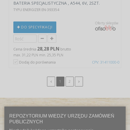
BATERIA SPECJALISTYCZNA , A544, 6V, 2SZT.
TYPU ENERGIZER EN-393354
Oferty sklepów
DO SPECYFIKACJI
28,28 PLN
Cena średnia
brutto
max. 31,22 PLN
min. 25,35 PLN
Dodaj do porównania
CPV: 31411000-0
1
2
REPOZYTORIUM WIEDZY URZĘDU ZAMÓWIEŃ
PUBLICZNYCH