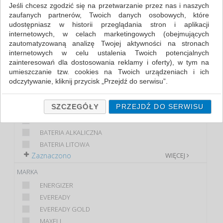
Jeśli chcesz zgodzić się na przetwarzanie przez nas i naszych
zaufanych partnerów, Twoich danych osobowych, które
FILTRY
WIĘCEJ
udostępniasz w historii przeglądania stron i aplikacji
internetowych, w celach marketingowych (obejmujących
KLASA
zautomatyzowaną analizę Twojej aktywności na stronach
internetowych w celu ustalenia Twoich potencjalnych
EKONOMICZNE
zainteresowań dla dostosowania reklamy i oferty), w tym na
PREMIUM
umieszczanie tzw. cookies na Twoich urządzeniach i ich
STANDARD
odczytywanie, kliknij przycisk „Przejdź do serwisu”.
PRODUKT
Jeśli nie chcesz wyrazić zgody lub ograniczyć jej zakres, kliknij
„Szczegóły”, gdzie znajdziesz wszelkie informacje o tym jak to
SZCZEGÓŁY
PRZEJDŹ DO SERWISU
BATERIA...
zrobić . Te same informacje znajdziesz także na podstronie z
AKUMULATOR
naszą polityką prywatności obowiązującą od 25 maja 2018.
BATERIA ALKALICZNA
W przypadku użytkowników zalogowanych, ważna jest Państwa
BATERIA LITOWA
wcześniejsza zgoda której udzieliliście podczas zakładania
Zaznaczono
WIĘCEJ
konta. Każda Państwa zgoda jest dobrowolna i można ją w
dowolnym momencie wycofać.
MARKA
Polityka prywatności (rozwiń)
ENERGIZER
Klauzula Informacyjna (rozwiń)
EVEREADY
EVEREADY GOLD
Lista Zaufanych Partnerów (rozwiń)
MAXELL