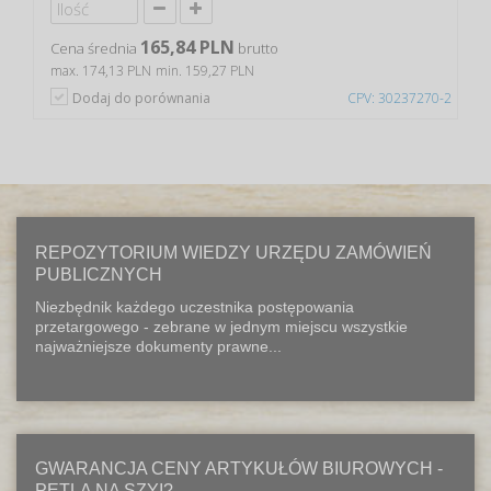
165,84 PLN
Cena średnia
brutto
max. 174,13 PLN
min. 159,27 PLN
Dodaj do porównania
CPV: 30237270-2
REPOZYTORIUM WIEDZY URZĘDU ZAMÓWIEŃ
PUBLICZNYCH
Niezbędnik każdego uczestnika postępowania
przetargowego - zebrane w jednym miejscu wszystkie
najważniejsze dokumenty prawne...
GWARANCJA CENY ARTYKUŁÓW BIUROWYCH -
PĘTLA NA SZYI?