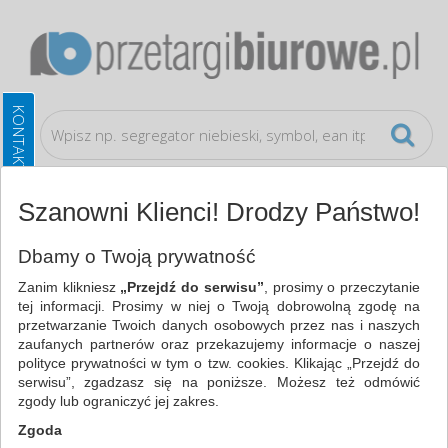
Szanowni Klienci! Drodzy Państwo!
Akcesoria komputerowe
Etui
Dbamy o Twoją prywatność
Zanim klikniesz
„Przejdź do serwisu”
, prosimy o przeczytanie
WSZYSTKIE KATEGORIE
tej informacji. Prosimy w niej o Twoją dobrowolną zgodę na
przetwarzanie Twoich danych osobowych przez nas i naszych
zaufanych partnerów oraz przekazujemy informacje o naszej
NAJCHĘTNIEJ WYBIERANE
polityce prywatności w tym o tzw. cookies. Klikając „Przejdź do
serwisu”, zgadzasz się na poniższe. Możesz też odmówić
AKCESORIA KOMPUTEROWE
zgody lub ograniczyć jej zakres.
ETUI (3)
Zgoda