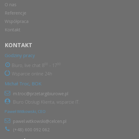
O nas
Referencje
Współpraca
Kontakt
KONTAKT
Godziny pracy
00
00
Biuro, live chat 8
- 17
Wsparcie online 24h
Michał Troc, BOK
m.troc@przetargibiurowe.pl
Biuro Obsługi Klienta, wsparcie IT.
Paweł Witkowski, CEO
pawel.witkowski@celcen.pl
(+48) 600 092 062