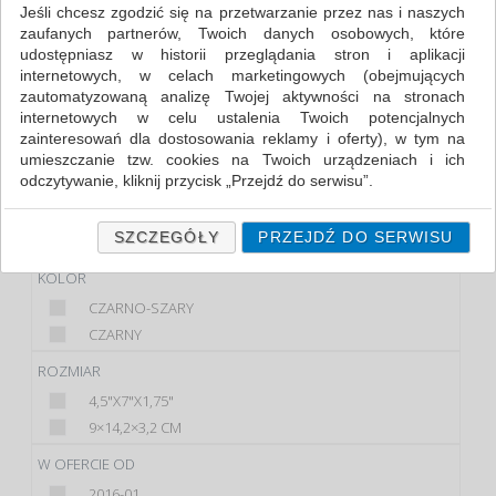
Jeśli chcesz zgodzić się na przetwarzanie przez nas i naszych
zaufanych partnerów, Twoich danych osobowych, które
FILTRY
udostępniasz w historii przeglądania stron i aplikacji
internetowych, w celach marketingowych (obejmujących
PRODUKT
zautomatyzowaną analizę Twojej aktywności na stronach
internetowych w celu ustalenia Twoich potencjalnych
ETUI
zainteresowań dla dostosowania reklamy i oferty), w tym na
ETUI NA TABLET
umieszczanie tzw. cookies na Twoich urządzeniach i ich
odczytywanie, kliknij przycisk „Przejdź do serwisu”.
MARKA
Jeśli nie chcesz wyrazić zgody lub ograniczyć jej zakres, kliknij
MOLESKINE
„Szczegóły”, gdzie znajdziesz wszelkie informacje o tym jak to
SZCZEGÓŁY
PRZEJDŹ DO SERWISU
NO NAME
zrobić . Te same informacje znajdziesz także na podstronie z
naszą polityką prywatności obowiązującą od 25 maja 2018.
KOLOR
CZARNO-SZARY
W przypadku użytkowników zalogowanych, ważna jest Państwa
wcześniejsza zgoda której udzieliliście podczas zakładania
CZARNY
konta. Każda Państwa zgoda jest dobrowolna i można ją w
ROZMIAR
dowolnym momencie wycofać.
4,5"X7"X1,75"
Polityka prywatności (rozwiń)
9×14,2×3,2 CM
Klauzula Informacyjna (rozwiń)
W OFERCIE OD
Lista Zaufanych Partnerów (rozwiń)
2016-01