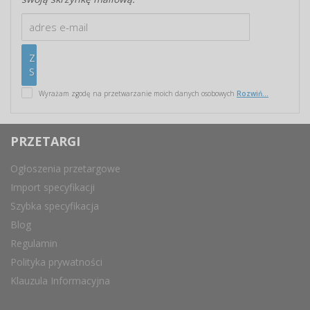
Wyrażam zgodę na przetwarzanie moich danych osobowych
Rozwiń...
PRZETARGI
Ogłoszenia przetargowe
Import specyfikacji
Szybka specyfikacja
Blog
Regulamin
Polityka prywatności
Klauzula Informacyjna