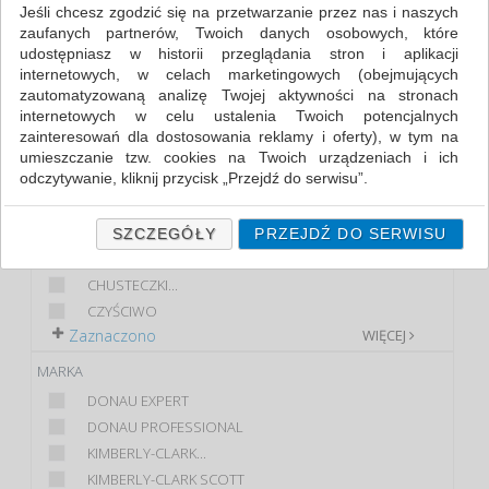
RĘCZNIKI PAPIEROWE I DOZOWNIKI (4)
Jeśli chcesz zgodzić się na przetwarzanie przez nas i naszych
zaufanych partnerów, Twoich danych osobowych, które
udostępniasz w historii przeglądania stron i aplikacji
FILTRY
WIĘCEJ
internetowych, w celach marketingowych (obejmujących
zautomatyzowaną analizę Twojej aktywności na stronach
KLASA
internetowych w celu ustalenia Twoich potencjalnych
zainteresowań dla dostosowania reklamy i oferty), w tym na
EKONOMICZNE
umieszczanie tzw. cookies na Twoich urządzeniach i ich
PREMIUM
odczytywanie, kliknij przycisk „Przejdź do serwisu”.
PRODUKT
Jeśli nie chcesz wyrazić zgody lub ograniczyć jej zakres, kliknij
„Szczegóły”, gdzie znajdziesz wszelkie informacje o tym jak to
RĘCZNIK KUCHENNY
SZCZEGÓŁY
PRZEJDŹ DO SERWISU
zrobić . Te same informacje znajdziesz także na podstronie z
CHUSTECZKI
naszą polityką prywatności obowiązującą od 25 maja 2018.
CHUSTECZKI...
W przypadku użytkowników zalogowanych, ważna jest Państwa
CZYŚCIWO
wcześniejsza zgoda której udzieliliście podczas zakładania
Zaznaczono
WIĘCEJ
konta. Każda Państwa zgoda jest dobrowolna i można ją w
dowolnym momencie wycofać.
MARKA
Polityka prywatności (rozwiń)
DONAU EXPERT
DONAU PROFESSIONAL
Klauzula Informacyjna (rozwiń)
KIMBERLY-CLARK...
Lista Zaufanych Partnerów (rozwiń)
KIMBERLY-CLARK SCOTT