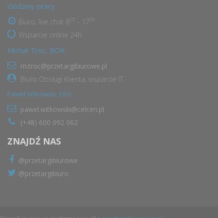
Godziny pracy
00
00
Biuro, live chat 8
- 17
Wsparcie online 24h
Michał Troc, BOK
m.troc@przetargibiurowe.pl
Biuro Obsługi Klienta, wsparcie IT.
Paweł Witkowski, CEO
pawel.witkowski@celcen.pl
(+48) 600 092 062
ZNAJDŹ NAS
@przetargibiurowe
@przetargibiuro