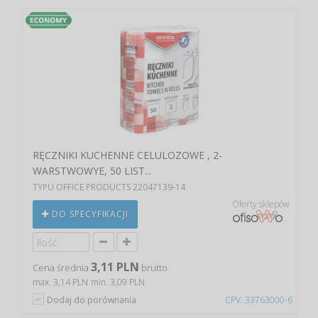
RĘCZNIKI KUCHENNE CELULOZOWE , 2-
WARSTWOWYE, 50 LIST...
TYPU OFFICE PRODUCTS 22047139-14
Oferty sklepów
DO SPECYFIKACJI
3,11 PLN
Cena średnia
brutto
max. 3,14 PLN
min. 3,09 PLN
Dodaj do porównania
CPV: 33763000-6