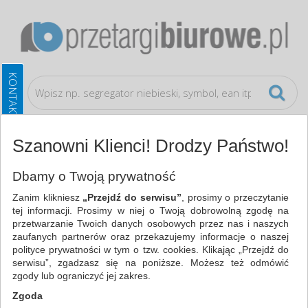
Szanowni Klienci! Drodzy Państwo!
Artykuły higieniczne i dozowniki
Ręczniki
Dbamy o Twoją prywatność
papierowe i dozowniki
Zanim klikniesz
„Przejdź do serwisu”
, prosimy o przeczytanie
tej informacji. Prosimy w niej o Twoją dobrowolną zgodę na
WSZYSTKIE KATEGORIE
przetwarzanie Twoich danych osobowych przez nas i naszych
zaufanych partnerów oraz przekazujemy informacje o naszej
polityce prywatności w tym o tzw. cookies. Klikając „Przejdź do
NAJCHĘTNIEJ WYBIERANE
serwisu”, zgadzasz się na poniższe. Możesz też odmówić
zgody lub ograniczyć jej zakres.
ARTYKUŁY HIGIENICZNE I DOZOWNIKI
Zgoda