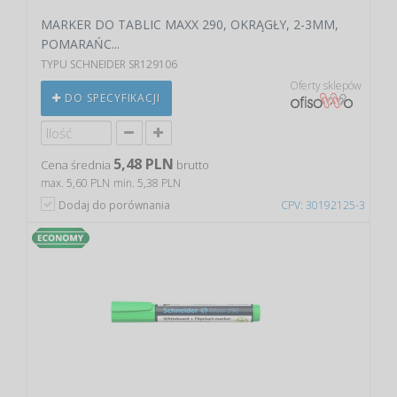
MARKER DO TABLIC MAXX 290, OKRĄGŁY, 2-3MM,
POMARAŃC...
TYPU SCHNEIDER SR129106
Oferty sklepów
DO SPECYFIKACJI
5,48 PLN
Cena średnia
brutto
max. 5,60 PLN
min. 5,38 PLN
Dodaj do porównania
CPV: 30192125-3