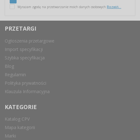
Wyrażam zgodę na przetwarzanie moich danych osobowych
Rozwiń...
PRZETARGI
Ogłoszenia przetargowe
Import specyfikacji
Szybka specyfikacja
Blog
Regulamin
Polityka prywatności
Klauzula Informacyjna
KATEGORIE
Katalog CPV
Mapa kategorii
Marki