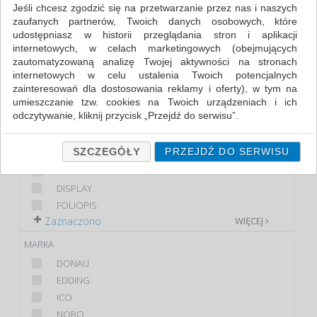
Jeśli chcesz zgodzić się na przetwarzanie przez nas i naszych
zaufanych partnerów, Twoich danych osobowych, które
FILTRY
WIĘCEJ
udostępniasz w historii przeglądania stron i aplikacji
internetowych, w celach marketingowych (obejmujących
KLASA
zautomatyzowaną analizę Twojej aktywności na stronach
internetowych w celu ustalenia Twoich potencjalnych
EKONOMICZNE
zainteresowań dla dostosowania reklamy i oferty), w tym na
PREMIUM
umieszczanie tzw. cookies na Twoich urządzeniach i ich
STANDARD
odczytywanie, kliknij przycisk „Przejdź do serwisu”.
PRODUKT
Jeśli nie chcesz wyrazić zgody lub ograniczyć jej zakres, kliknij
„Szczegóły”, gdzie znajdziesz wszelkie informacje o tym jak to
SZCZEGÓŁY
PRZEJDŹ DO SERWISU
MARKER DO TABLIC
zrobić . Te same informacje znajdziesz także na podstronie z
CIENKOPIS
naszą polityką prywatności obowiązującą od 25 maja 2018.
DISPLAY
W przypadku użytkowników zalogowanych, ważna jest Państwa
FOLIOPIS
wcześniejsza zgoda której udzieliliście podczas zakładania
Zaznaczono
WIĘCEJ
konta. Każda Państwa zgoda jest dobrowolna i można ją w
dowolnym momencie wycofać.
MARKA
Polityka prywatności (rozwiń)
DONAU
Klauzula Informacyjna (rozwiń)
EDDING
ICO
Lista Zaufanych Partnerów (rozwiń)
NOBO