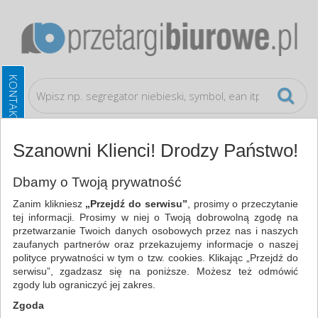
Szanowni Klienci! Drodzy Państwo!
Artykuły do pisania i korygowania
Markery
Dbamy o Twoją prywatność
Zanim klikniesz
„Przejdź do serwisu”
, prosimy o przeczytanie
WSZYSTKIE KATEGORIE
tej informacji. Prosimy w niej o Twoją dobrowolną zgodę na
przetwarzanie Twoich danych osobowych przez nas i naszych
zaufanych partnerów oraz przekazujemy informacje o naszej
NAJCHĘTNIEJ WYBIERANE
polityce prywatności w tym o tzw. cookies. Klikając „Przejdź do
serwisu”, zgadzasz się na poniższe. Możesz też odmówić
ARTYKUŁY DO PISANIA I KORYGOWANIA
zgody lub ograniczyć jej zakres.
MARKERY (89)
Zgoda