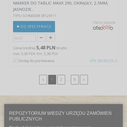
MARKER DO TABLIC MAXX 290, OKRĄGŁY, 2-3MM,
JASNOZIE...
TYPU SCHNEIDER SR129111
Oferty sklepów
DO SPECYFIKACJI
5,48 PLN
Cena średnia
brutto
max. 5,60 PLN
min. 5,38 PLN
Dodaj do porównania
CPV: 30192125-3
...
1
2
8
REPOZYTORIUM WIEDZY URZĘDU ZAMÓWIEŃ
PUBLICZNYCH