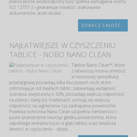
Jednocześnie wodoodporny tusz spełnia wymagania normy
ISO 12757-2 i gwarantuje trwałość znakowania
dokumentów. Jeżeli dodać ...
ZOBACZ CAŁOŚĆ...
NAJŁATWIEJSZE W CZYSZCZENIU
TABLICE - NOBO NANO CLEAN
Tablice Nano Clean™, które
z łatwością można umieścić
w tworzonej specyfikacji
przetargowej posiadają kilka kluczowych cech, które
odróżniają je od zwykłych tablic: zapewniają wydajność
ścierania zwiększoną o 30%, posiadają większą odporność
na plamy i ślady po markerach, cechują się większą
odporność na wgniecenia czy zadrapania powierzchni.
Powłoka ochronna Nano Clean uzupełnia nierówności i
puste przestrzenie tworząc gładką powierzchnię, która
zapobiega wnikaniu tuszu w głąb tablicy oraz zwiększa
łatwość w czyszczeniu - dzięki ...