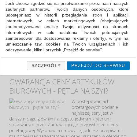
najważniejsze dokumenty prawne. W skład bazy wchodzą
Jeśli chcesz zgodzić się na przetwarzanie przez nas i naszych
regulacje dotyczące postępowań przetargowych, dobre
zaufanych partnerów, Twoich danych osobowych, które
praktyki oraz wzorcowe dokumenty. Możemy znaleźć
udostępniasz w historii przeglądania stron i aplikacji
informacje o ustawodawstwie krajowym oraz unijnym, a
internetowych, w celach marketingowych (obejmujących
także dokumenty dotyczące zamówień publicznych na
zautomatyzowaną analizę Twojej aktywności na stronach
świecie. https://www.uzp.gov.pl/baza-wiedzy Prawo
internetowych w celu ustalenia Twoich potencjalnych
Zamówień Publicznych - Regulacje Prawo Krajowe Ustawa
zainteresowań dla dostosowania reklamy i oferty), w tym na
Pzp Akty wykonawcze do ustawy Pzp Inne przepisy Prawo
umieszczanie tzw. cookies na Twoich urządzeniach i ich
Unijne ...
odczytywanie, kliknij przycisk „Przejdź do serwisu”.
Jeśli nie chcesz wyrazić zgody lub ograniczyć jej zakres, kliknij
ZOBACZ CAŁOŚĆ...
„Szczegóły”, gdzie znajdziesz wszelkie informacje o tym jak to
SZCZEGÓŁY
PRZEJDŹ DO SERWISU
zrobić . Te same informacje znajdziesz także na podstronie z
naszą polityką prywatności obowiązującą od 25 maja 2018.
GWARANCJA CENY ARTYKUŁÓW
W przypadku użytkowników zalogowanych, ważna jest Państwa
BIUROWYCH - PĘTLA NA SZYI?
wcześniejsza zgoda której udzieliliście podczas zakładania
konta. Każda Państwa zgoda jest dobrowolna i można ją w
W postępowaniach
dowolnym momencie wycofać.
przetargowych podanie
Polityka prywatności (rozwiń)
najniższej ceny jest w
dalszym ciągu głównym, a często jedynym kryterium
Klauzula Informacyjna (rozwiń)
stosowanym przez Zamawiającego przy wyborze oferty
Lista Zaufanych Partnerów (rozwiń)
przetargowej. Wykonawca umowy - zgodnie z przepisami -
ma obowiązek zagwarantować cenę wskazaną w ofercie do