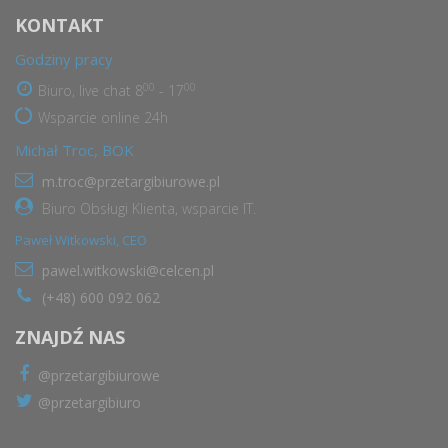
KONTAKT
Godziny pracy
00
00
Biuro, live chat 8
- 17
Wsparcie online 24h
Michał Troc, BOK
m.troc@przetargibiurowe.pl
Biuro Obsługi Klienta, wsparcie IT.
Paweł Witkowski, CEO
pawel.witkowski@celcen.pl
(+48) 600 092 062
ZNAJDŹ NAS
@przetargibiurowe
@przetargibiuro