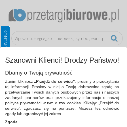
Szanowni Klienci! Drodzy Państwo!
Blog
Dbamy o Twoją prywatność
Zanim klikniesz
„Przejdź do serwisu”
, prosimy o przeczytanie
tej informacji. Prosimy w niej o Twoją dobrowolną zgodę na
REPOZYTORIUM WIEDZY URZĘDU
przetwarzanie Twoich danych osobowych przez nas i naszych
ZAMÓWIEŃ PUBLICZNYCH
zaufanych partnerów oraz przekazujemy informacje o naszej
polityce prywatności w tym o tzw. cookies. Klikając „Przejdź do
Niezbędnik każdego
serwisu”, zgadzasz się na poniższe. Możesz też odmówić
uczestnika postępowania
zgody lub ograniczyć jej zakres.
przetargowego - zebrane w
Zgoda
jednym miejscu wszystkie