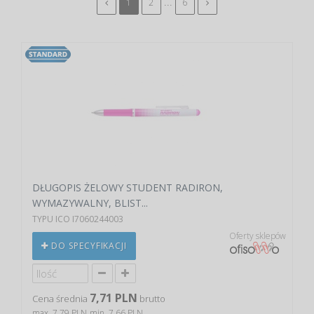
...
1
2
6
DŁUGOPIS ŻELOWY STUDENT RADIRON,
WYMAZYWALNY, BLIST...
TYPU ICO I7060244003
Oferty sklepów
DO SPECYFIKACJI
7,71 PLN
Cena średnia
brutto
max. 7,79 PLN
min. 7,66 PLN