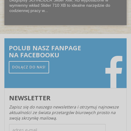
Długopisy SCHNEIDER Slider Xite, XB wyposażone w
wymienny wkład Slider 710 XB to idealne narzędzie do
codziennej pracy w...
POLUB NASZ FANPAGE
NA FACEBOOKU
DOŁĄCZ DO NAS!
NEWSLETTER
Zapisz się do naszego newslettera i otrzymuj najnowsze
aktualności ze świata przetargów biurowych prosto na
swoją skrzynkę mailową.