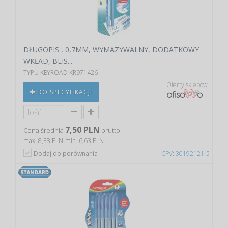
DŁUGOPIS , 0,7MM, WYMAZYWALNY, DODATKOWY
WKŁAD, BLIS...
TYPU KEYROAD KR971426
Oferty sklepów
DO SPECYFIKACJI
7,50 PLN
Cena średnia
brutto
max. 8,38 PLN
min. 6,63 PLN
Dodaj do porównania
CPV: 30192121-5