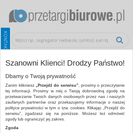
Szanowni Klienci! Drodzy Państwo!
Artykuły do pisania i korygowania
Długopisy
Dbamy o Twoją prywatność
Zanim klikniesz
„Przejdź do serwisu”
, prosimy o przeczytanie
WSZYSTKIE KATEGORIE
tej informacji. Prosimy w niej o Twoją dobrowolną zgodę na
przetwarzanie Twoich danych osobowych przez nas i naszych
zaufanych partnerów oraz przekazujemy informacje o naszej
NAJCHĘTNIEJ WYBIERANE
polityce prywatności w tym o tzw. cookies. Klikając „Przejdź do
serwisu”, zgadzasz się na poniższe. Możesz też odmówić
ARTYKUŁY DO PISANIA I KORYGOWANIA
zgody lub ograniczyć jej zakres.
DŁUGOPISY (67)
Zgoda