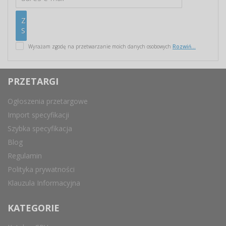
Wyrażam zgodę na przetwarzanie moich danych osobowych
Rozwiń...
PRZETARGI
Ogłoszenia przetargowe
Import specyfikacji
Szybka specyfikacja
Blog
Regulamin
Polityka prywatności
Klauzula Informacyjna
KATEGORIE