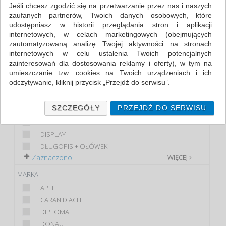
Jeśli chcesz zgodzić się na przetwarzanie przez nas i naszych
zaufanych partnerów, Twoich danych osobowych, które
FILTRY
WIĘCEJ
udostępniasz w historii przeglądania stron i aplikacji
internetowych, w celach marketingowych (obejmujących
KLASA
zautomatyzowaną analizę Twojej aktywności na stronach
internetowych w celu ustalenia Twoich potencjalnych
EKONOMICZNE
zainteresowań dla dostosowania reklamy i oferty), w tym na
PREMIUM
umieszczanie tzw. cookies na Twoich urządzeniach i ich
STANDARD
odczytywanie, kliknij przycisk „Przejdź do serwisu”.
PRODUKT
Jeśli nie chcesz wyrazić zgody lub ograniczyć jej zakres, kliknij
„Szczegóły”, gdzie znajdziesz wszelkie informacje o tym jak to
SZCZEGÓŁY
PRZEJDŹ DO SERWISU
DŁUGOPIS
zrobić . Te same informacje znajdziesz także na podstronie z
CIENKOPIS
naszą polityką prywatności obowiązującą od 25 maja 2018.
DISPLAY
W przypadku użytkowników zalogowanych, ważna jest Państwa
DŁUGOPIS + OŁÓWEK
wcześniejsza zgoda której udzieliliście podczas zakładania
Zaznaczono
WIĘCEJ
konta. Każda Państwa zgoda jest dobrowolna i można ją w
dowolnym momencie wycofać.
MARKA
Polityka prywatności (rozwiń)
APLI
Klauzula Informacyjna (rozwiń)
CARAN D'ACHE
DIPLOMAT
Lista Zaufanych Partnerów (rozwiń)
DONAU