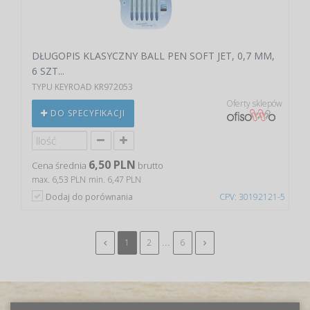
DŁUGOPIS KLASYCZNY BALL PEN SOFT JET, 0,7 MM,
6 SZT...
TYPU KEYROAD KR972053
Oferty sklepów
DO SPECYFIKACJI
6,50 PLN
Cena średnia
brutto
max. 6,53 PLN
min. 6,47 PLN
Dodaj do porównania
CPV: 30192121-5
...
1
2
6