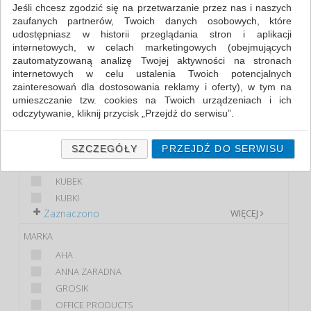
NACZYNIA I SERWETKI (2)
Jeśli chcesz zgodzić się na przetwarzanie przez nas i naszych
zaufanych partnerów, Twoich danych osobowych, które
udostępniasz w historii przeglądania stron i aplikacji
FILTRY
WIĘCEJ
internetowych, w celach marketingowych (obejmujących
zautomatyzowaną analizę Twojej aktywności na stronach
KLASA
internetowych w celu ustalenia Twoich potencjalnych
zainteresowań dla dostosowania reklamy i oferty), w tym na
EKONOMICZNE
umieszczanie tzw. cookies na Twoich urządzeniach i ich
PREMIUM
odczytywanie, kliknij przycisk „Przejdź do serwisu”.
PRODUKT
Jeśli nie chcesz wyrazić zgody lub ograniczyć jej zakres, kliknij
„Szczegóły”, gdzie znajdziesz wszelkie informacje o tym jak to
TALERZE
SZCZEGÓŁY
PRZEJDŹ DO SERWISU
zrobić . Te same informacje znajdziesz także na podstronie z
FLACZARKA
naszą polityką prywatności obowiązującą od 25 maja 2018.
KUBEK
W przypadku użytkowników zalogowanych, ważna jest Państwa
KUBKI
wcześniejsza zgoda której udzieliliście podczas zakładania
Zaznaczono
WIĘCEJ
konta. Każda Państwa zgoda jest dobrowolna i można ją w
dowolnym momencie wycofać.
MARKA
Polityka prywatności (rozwiń)
AHA
ANNA ZARADNA
Klauzula Informacyjna (rozwiń)
GROSIK
Lista Zaufanych Partnerów (rozwiń)
OFFICE PRODUCTS