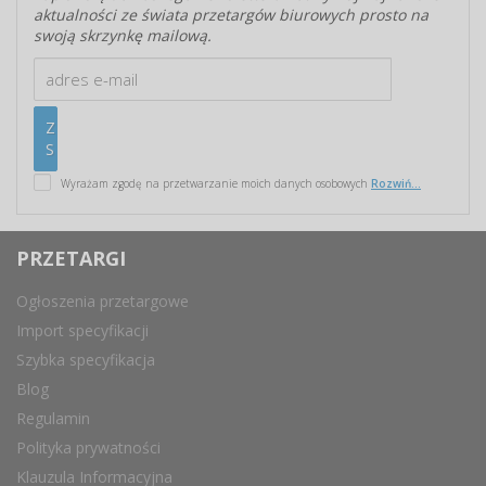
aktualności ze świata przetargów biurowych prosto na
swoją skrzynkę mailową.
Wyrażam zgodę na przetwarzanie moich danych osobowych
Rozwiń...
PRZETARGI
Ogłoszenia przetargowe
Import specyfikacji
Szybka specyfikacja
Blog
Regulamin
Polityka prywatności
Klauzula Informacyjna