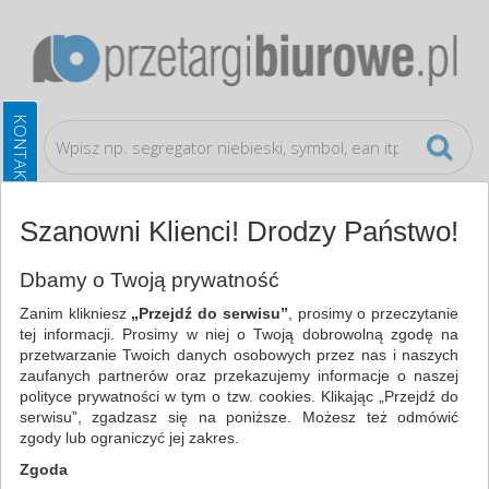
Szanowni Klienci! Drodzy Państwo!
Artykuły higieniczne i dozowniki
Naczynia i
Dbamy o Twoją prywatność
serwetki
Zanim klikniesz
„Przejdź do serwisu”
, prosimy o przeczytanie
tej informacji. Prosimy w niej o Twoją dobrowolną zgodę na
WSZYSTKIE KATEGORIE
przetwarzanie Twoich danych osobowych przez nas i naszych
zaufanych partnerów oraz przekazujemy informacje o naszej
polityce prywatności w tym o tzw. cookies. Klikając „Przejdź do
NAJCHĘTNIEJ WYBIERANE
serwisu”, zgadzasz się na poniższe. Możesz też odmówić
zgody lub ograniczyć jej zakres.
ARTYKUŁY HIGIENICZNE I DOZOWNIKI
Zgoda