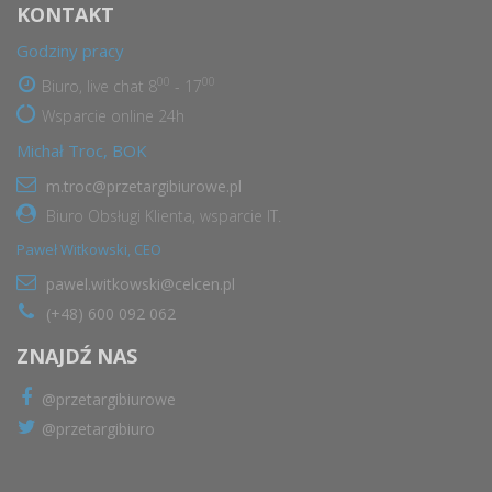
KONTAKT
Godziny pracy
00
00
Biuro, live chat 8
- 17
Wsparcie online 24h
Michał Troc, BOK
m.troc@przetargibiurowe.pl
Biuro Obsługi Klienta, wsparcie IT.
Paweł Witkowski, CEO
pawel.witkowski@celcen.pl
(+48) 600 092 062
ZNAJDŹ NAS
@przetargibiurowe
@przetargibiuro