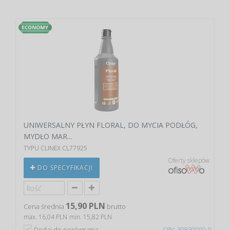
UNIWERSALNY PŁYN FLORAL, DO MYCIA PODŁÓG,
MYDŁO MAR...
TYPU CLINEX CL77925
Oferty sklepów
DO SPECYFIKACJI
15,90 PLN
Cena średnia
brutto
max. 16,04 PLN
min. 15,82 PLN
Dodaj do porównania
CPV: 39830000-9