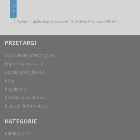
Wyrażam zgodę na przetwarzanie moich danych osobowych
Rozwiń...
PRZETARGI
Ogłoszenia przetargowe
Import specyfikacji
Szybka specyfikacja
Blog
Regulamin
Polityka prywatności
Klauzula Informacyjna
KATEGORIE
Katalog CPV