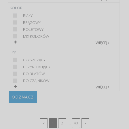
KOLOR
BIAŁY
BRĄZOWY
FIOLETOWY
MIX KOLORÓW
WIĘCEJ
TYP
CZYSZCZĄCY
DEZYNFEKUJĄCY
DO BLATÓW
DO CZAJNIKÓW
WIĘCEJ
ODZNACZ
...
1
2
40