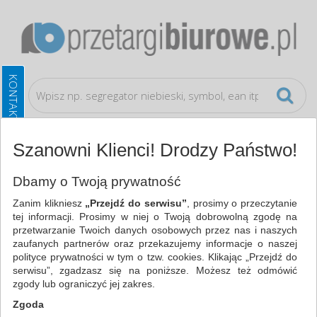
Szanowni Klienci! Drodzy Państwo!
Artykuły higieniczne i dozowniki
Środki czyszczące
Dbamy o Twoją prywatność
Zanim klikniesz
„Przejdź do serwisu”
, prosimy o przeczytanie
WSZYSTKIE KATEGORIE
tej informacji. Prosimy w niej o Twoją dobrowolną zgodę na
przetwarzanie Twoich danych osobowych przez nas i naszych
zaufanych partnerów oraz przekazujemy informacje o naszej
NAJCHĘTNIEJ WYBIERANE
polityce prywatności w tym o tzw. cookies. Klikając „Przejdź do
serwisu”, zgadzasz się na poniższe. Możesz też odmówić
ARTYKUŁY HIGIENICZNE I DOZOWNIKI
zgody lub ograniczyć jej zakres.
ŚRODKI CZYSZCZĄCE (472)
Zgoda