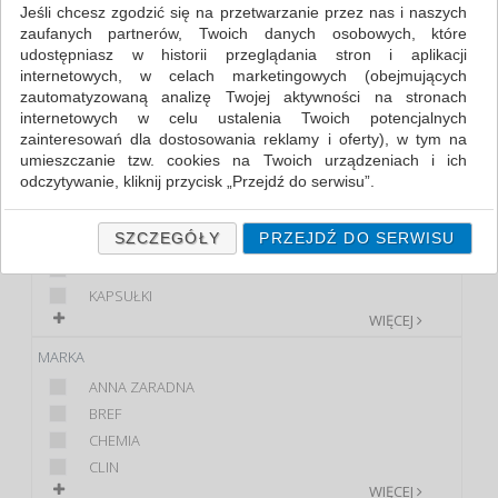
Jeśli chcesz zgodzić się na przetwarzanie przez nas i naszych
zaufanych partnerów, Twoich danych osobowych, które
FILTRY
WIĘCEJ
udostępniasz w historii przeglądania stron i aplikacji
internetowych, w celach marketingowych (obejmujących
KLASA
zautomatyzowaną analizę Twojej aktywności na stronach
internetowych w celu ustalenia Twoich potencjalnych
EKONOMICZNE
zainteresowań dla dostosowania reklamy i oferty), w tym na
STANDARD
umieszczanie tzw. cookies na Twoich urządzeniach i ich
odczytywanie, kliknij przycisk „Przejdź do serwisu”.
PRODUKT
Jeśli nie chcesz wyrazić zgody lub ograniczyć jej zakres, kliknij
CHUSTECZKI
„Szczegóły”, gdzie znajdziesz wszelkie informacje o tym jak to
SZCZEGÓŁY
PRZEJDŹ DO SERWISU
EMULSJA
zrobić . Te same informacje znajdziesz także na podstronie z
GRANULKI
naszą polityką prywatności obowiązującą od 25 maja 2018.
KAPSUŁKI
W przypadku użytkowników zalogowanych, ważna jest Państwa
WIĘCEJ
wcześniejsza zgoda której udzieliliście podczas zakładania
konta. Każda Państwa zgoda jest dobrowolna i można ją w
MARKA
dowolnym momencie wycofać.
ANNA ZARADNA
Polityka prywatności (rozwiń)
BREF
Klauzula Informacyjna (rozwiń)
CHEMIA
CLIN
Lista Zaufanych Partnerów (rozwiń)
WIĘCEJ