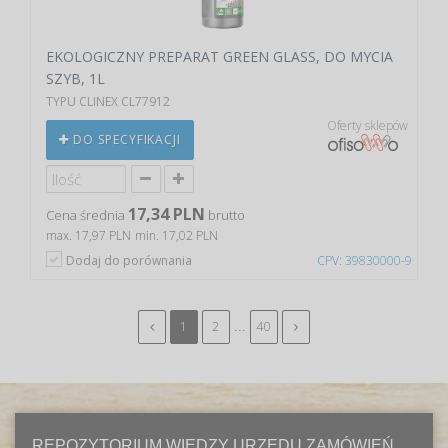
EKOLOGICZNY PREPARAT GREEN GLASS, DO MYCIA
SZYB, 1L
TYPU CLINEX CL77912
Oferty sklepów
DO SPECYFIKACJI
17,34 PLN
Cena średnia
brutto
max. 17,97 PLN
min. 17,02 PLN
Dodaj do porównania
CPV: 39830000-9
...
1
2
40
REPOZYTORIUM WIEDZY URZĘDU ZAMÓWIEŃ