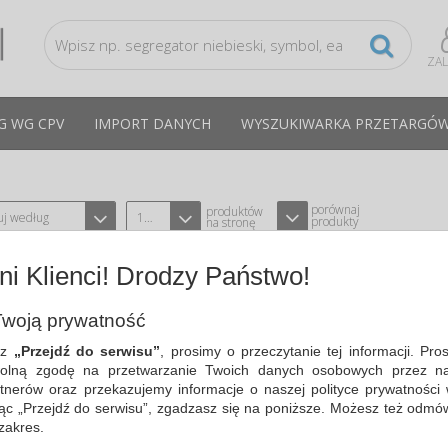
ZA
G WG CPV
IMPORT DANYCH
WYSZUKIWARKA PRZETARGÓ
porównaj
produktów
uj według
12
produkty
na stronę
i Klienci! Drodzy Państwo!
ROLKA CZYSZCZĄCA SILVER, 56 LIS
TYPU SCOTCH BRITE-3M 3M-UU011235031
CPV:3
woją prywatność
zbiera kłaczki, futro, meszek, włosy i i
sz
„Przejdź do serwisu”
, prosimy o przeczytanie tej informacji. Pro
zanieczyszczenia...
olną zgodę na przetwarzanie Twoich danych osobowych przez na
Cena średnia
26,49 PLN
brutto, max: 27,04 PLN, m
tnerów oraz przekazujemy informacje o naszej polityce prywatności 
ając „Przejdź do serwisu”, zgadzasz się na poniższe. Możesz też odmó
 zakres.