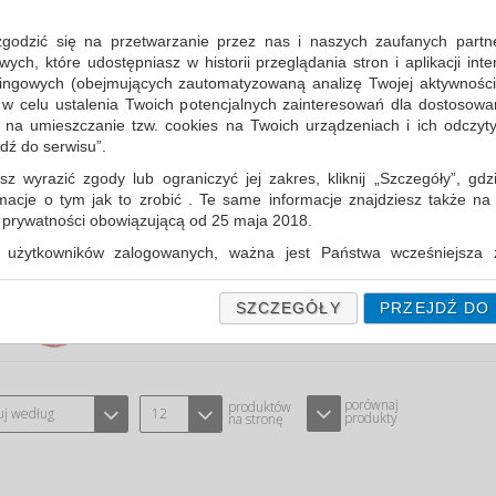
WKŁAD DO ROLKI CZYSZCZĄCEJ SILVE
TYPU SCOTCH BRITE-3M 3M-XA004808060
CPV:3
zgodzić się na przetwarzanie przez nas i naszych zaufanych partn
ch, które udostępniasz w historii przeglądania stron i aplikacji int
seria Scotch Brite™ to innowacyjne roz
ingowych (obejmujących zautomatyzowaną analizę Twojej aktywności
pomagają utrzymać każde pomieszczeni
 w celu ustalenia Twoich potencjalnych zainteresowań dla dostosowa
Cena średnia
21,65 PLN
brutto, max: 21,68 PLN, m
m na umieszczanie tzw. cookies na Twoich urządzeniach i ich odczytyw
jdź do serwisu”.
sz wyrazić zgody lub ograniczyć jej zakres, kliknij „Szczegóły”, gdz
ROLKA CZYSZCZĄCA , 30 LISTKÓW, 
rmacje o tym jak to zrobić . Te same informacje znajdziesz także na
ą prywatności obowiązującą od 25 maja 2018.
TYPU SCOTCH BRITE-3M 3M-00021200493720
CP
użytkowników zalogowanych, ważna jest Państwa wcześniejsza z
seria Scotch Brite™ to innowacyjne roz
 podczas zakładania konta. Każda Państwa zgoda jest dobrowolna 
pomagają utrzymać każde pomieszczeni
encie wycofać.
Cena średnia
20,82 PLN
brutto, max: 21,54 PLN, m
SZCZEGÓŁY
PRZEJDŹ DO
prywatności (rozwiń)
Informacyjna (rozwiń)
fanych Partnerów (rozwiń)
porównaj
produktów
uj według
12
produkty
na stronę