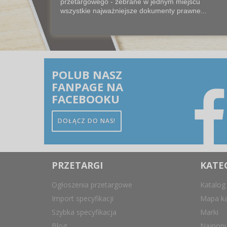
przetargowego - zebrane w jednym miejscu
wszystkie najważniejsze dokumenty prawne...
POLUB NASZ
FANPAGE NA
FACEBOOKU
DOŁĄCZ DO NAS!
PRZETARGI
KATE
Ogłoszenia przetargowe
Katalog
Import specyfikacji
Mapa ka
Szybka specyfikacja
Marki
Blog
Najpopu