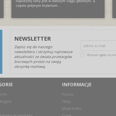
najniższej ceny jest w dalszym ciągu głównym, a
często jedynym kryterium...
NEWSLETTER
Zapisz się do naszego
newslettera i otrzymuj najnowsze
Wyrażam zgodę na prz
aktualności ze świata przetargów
biurowych prosto na swoją
skrzynkę mailową.
GORIE
INFORMACJE
 CPV
Pomoc
tegorii
Filmy
Moje konto
larniejsze produkty
O nas