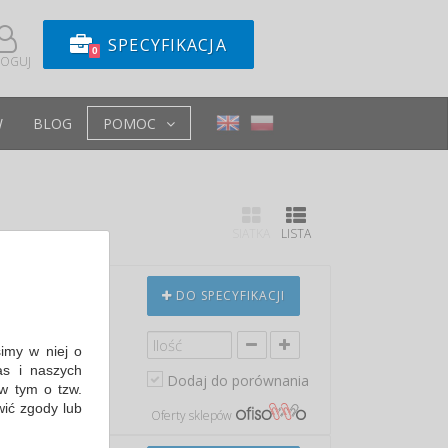
SPECYFIKACJA
0
LOGUJ
W
BLOG
POMOC
SIATKA
LISTA
TKÓW, CZARNA
DO SPECYFIKACJI
9224300-1
nne
simy w niej o
s i naszych
Dodaj do porównania
in: 25,41 PLN
w tym o tzw.
wić zgody lub
Oferty sklepów