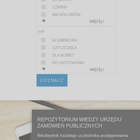
CZARNY
MIX KOLORÓW
WIĘCEJ
TYP
ALUMINIOWA
CZYSZCZĄCA
DLA KOBIET
DO GOTOWANIA
WIĘCEJ
ODZNACZ
REPOZYTORIUM WIEDZY URZĘDU
ZAMÓWIEŃ PUBLICZNYCH
Niezbędnik każdego uczestnika postępowania