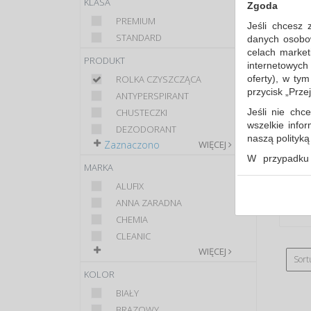
KLASA
Zgoda
PREMIUM
Jeśli chcesz 
STANDARD
danych osobowy
celach market
PRODUKT
internetowych
oferty), w ty
ROLKA CZYSZCZĄCA
przycisk „Prze
ANTYPERSPIRANT
Jeśli nie chce
CHUSTECZKI
wszelkie info
DEZODORANT
naszą polityk
Zaznaczono
WIĘCEJ
W przypadku 
MARKA
udzieliliście
dowolnym mom
ALUFIX
ANNA ZARADNA
Polityka 
CHEMIA
Klauzula 
CLEANIC
Lista Zau
WIĘCEJ
Sort
KOLOR
BIAŁY
BRĄZOWY