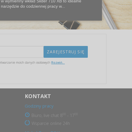
w wymienny wkład Slider 710 XB to idealne
narzędzie do codziennej pracy w...
etwarzanie moich danych osobowych
Rozwiń...
KONTAKT
Godziny pracy
00
00
Biuro, live chat 8
- 17
Wsparcie online 24h