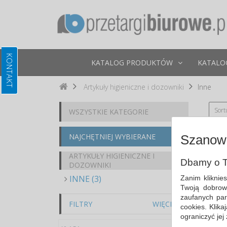
KATALOG PRODUKTÓW
KATALO
Artykuły higieniczne i dozowniki
Inne
Sort
WSZYSTKIE KATEGORIE
NAJCHĘTNIEJ WYBIERANE
Szanown
ARTYKUŁY HIGIENICZNE I
Dbamy o T
DOZOWNIKI
INNE (3)
Zanim kliknie
Twoją dobrow
zaufanych par
FILTRY
WIĘCEJ
cookies. Klik
ograniczyć jej