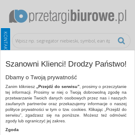
Szanowni Klienci! Drodzy Państwo!
Artykuły higieniczne i dozowniki
Plastry, apteczki
Dbamy o Twoją prywatność
Zanim klikniesz
„Przejdź do serwisu”
, prosimy o przeczytanie
WSZYSTKIE KATEGORIE
tej informacji. Prosimy w niej o Twoją dobrowolną zgodę na
przetwarzanie Twoich danych osobowych przez nas i naszych
zaufanych partnerów oraz przekazujemy informacje o naszej
NAJCHĘTNIEJ WYBIERANE
polityce prywatności w tym o tzw. cookies. Klikając „Przejdź do
serwisu”, zgadzasz się na poniższe. Możesz też odmówić
ARTYKUŁY HIGIENICZNE I DOZOWNIKI
zgody lub ograniczyć jej zakres.
PLASTRY, APTECZKI (1)
Zgoda