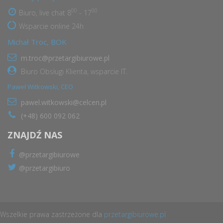
00
00
Biuro, live chat 8
- 17
Wsparcie online 24h
Michał Troc, BOK
m.troc@przetargibiurowe.pl
Biuro Obsługi Klienta, wsparcie IT.
Paweł Witkowski, CEO
pawel.witkowski@celcen.pl
(+48) 600 092 062
ZNAJDŹ NAS
@przetargibiurowe
@przetargibiuro
Wszelkie prawa zastrzeżone dla
przetargibiurowe.pl