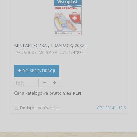
MINI APTECZKA , TRAYPACK, 20SZT.
TYPU VISCOPLAST-3M 3M-UU004247829
DO SPECYFIKACJI
Cena katalogowa brutto
8,63 PLN
Dodaj do porównania
CPV: 33141112-8