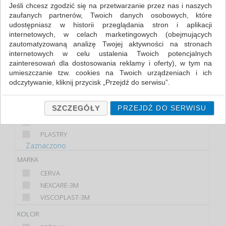
Jeśli chcesz zgodzić się na przetwarzanie przez nas i naszych
zaufanych partnerów, Twoich danych osobowych, które
FILTRY
WIĘCEJ
udostępniasz w historii przeglądania stron i aplikacji
internetowych, w celach marketingowych (obejmujących
KLASA
zautomatyzowaną analizę Twojej aktywności na stronach
internetowych w celu ustalenia Twoich potencjalnych
PREMIUM
zainteresowań dla dostosowania reklamy i oferty), w tym na
STANDARD
umieszczanie tzw. cookies na Twoich urządzeniach i ich
odczytywanie, kliknij przycisk „Przejdź do serwisu”.
PRODUKT
Jeśli nie chcesz wyrazić zgody lub ograniczyć jej zakres, kliknij
MINI APTECZKA
„Szczegóły”, gdzie znajdziesz wszelkie informacje o tym jak to
SZCZEGÓŁY
PRZEJDŹ DO SERWISU
APTECZKA
zrobić . Te same informacje znajdziesz także na podstronie z
OKŁAD
naszą polityką prywatności obowiązującą od 25 maja 2018.
PLASTRY
W przypadku użytkowników zalogowanych, ważna jest Państwa
Zaznaczono
wcześniejsza zgoda której udzieliliście podczas zakładania
MARKA
konta. Każda Państwa zgoda jest dobrowolna i można ją w
dowolnym momencie wycofać.
CERVA
Polityka prywatności (rozwiń)
NEXCARE-3M
VISCOPLAST-3M
Klauzula Informacyjna (rozwiń)
Lista Zaufanych Partnerów (rozwiń)
KOLOR