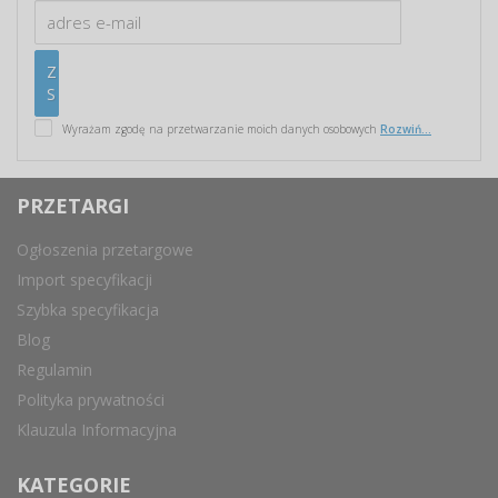
Wyrażam zgodę na przetwarzanie moich danych osobowych
Rozwiń...
PRZETARGI
Ogłoszenia przetargowe
Import specyfikacji
Szybka specyfikacja
Blog
Regulamin
Polityka prywatności
Klauzula Informacyjna
KATEGORIE