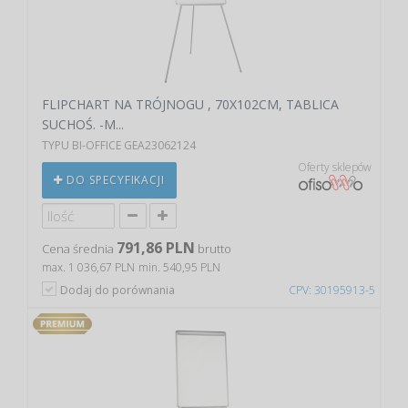
FLIPCHART NA TRÓJNOGU , 70X102CM, TABLICA
SUCHOŚ. -M...
TYPU BI-OFFICE GEA23062124
Oferty sklepów
DO SPECYFIKACJI
791,86 PLN
Cena średnia
brutto
max. 1 036,67 PLN
min. 540,95 PLN
Dodaj do porównania
CPV: 30195913-5