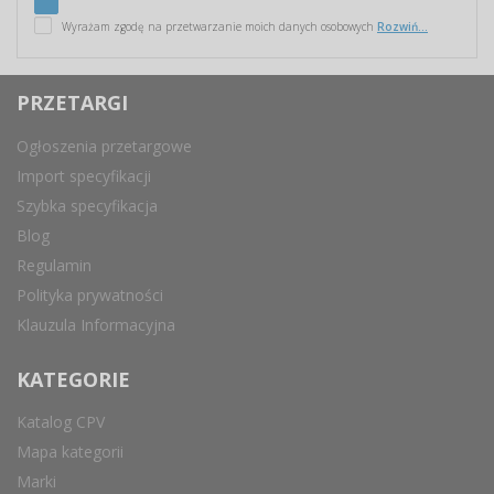
Wyrażam zgodę na przetwarzanie moich danych osobowych
Rozwiń...
PRZETARGI
Ogłoszenia przetargowe
Import specyfikacji
Szybka specyfikacja
Blog
Regulamin
Polityka prywatności
Klauzula Informacyjna
KATEGORIE
Katalog CPV
Mapa kategorii
Marki