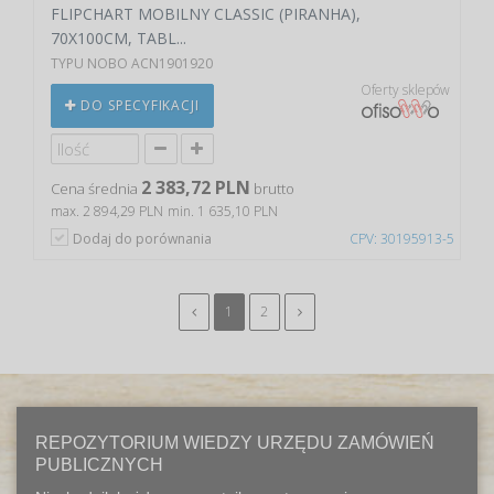
FLIPCHART MOBILNY CLASSIC (PIRANHA),
70X100CM, TABL...
TYPU NOBO ACN1901920
Oferty sklepów
DO SPECYFIKACJI
2 383,72 PLN
Cena średnia
brutto
max. 2 894,29 PLN
min. 1 635,10 PLN
Dodaj do porównania
CPV: 30195913-5
1
2
REPOZYTORIUM WIEDZY URZĘDU ZAMÓWIEŃ
PUBLICZNYCH