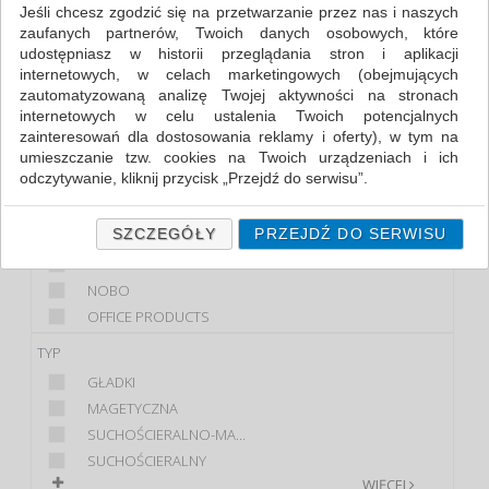
Jeśli chcesz zgodzić się na przetwarzanie przez nas i naszych
zaufanych partnerów, Twoich danych osobowych, które
FILTRY
WIĘCEJ
udostępniasz w historii przeglądania stron i aplikacji
internetowych, w celach marketingowych (obejmujących
KLASA
zautomatyzowaną analizę Twojej aktywności na stronach
internetowych w celu ustalenia Twoich potencjalnych
EKONOMICZNY
zainteresowań dla dostosowania reklamy i oferty), w tym na
PREMIUM
umieszczanie tzw. cookies na Twoich urządzeniach i ich
STANDARD
odczytywanie, kliknij przycisk „Przejdź do serwisu”.
MARKA
Jeśli nie chcesz wyrazić zgody lub ograniczyć jej zakres, kliknij
„Szczegóły”, gdzie znajdziesz wszelkie informacje o tym jak to
SZCZEGÓŁY
PRZEJDŹ DO SERWISU
BI-OFFICE
zrobić . Te same informacje znajdziesz także na podstronie z
FRANKEN
naszą polityką prywatności obowiązującą od 25 maja 2018.
NOBO
W przypadku użytkowników zalogowanych, ważna jest Państwa
OFFICE PRODUCTS
wcześniejsza zgoda której udzieliliście podczas zakładania
konta. Każda Państwa zgoda jest dobrowolna i można ją w
TYP
dowolnym momencie wycofać.
GŁADKI
Polityka prywatności (rozwiń)
MAGETYCZNA
Klauzula Informacyjna (rozwiń)
SUCHOŚCIERALNO-MA...
SUCHOŚCIERALNY
Lista Zaufanych Partnerów (rozwiń)
WIĘCEJ