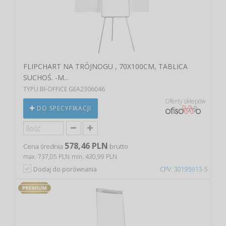
FLIPCHART NA TRÓJNOGU , 70X100CM, TABLICA
SUCHOŚ. -M...
TYPU BI-OFFICE GEA2306046
Oferty sklepów
DO SPECYFIKACJI
578,46 PLN
Cena średnia
brutto
max. 737,05 PLN
min. 430,99 PLN
Dodaj do porównania
CPV: 30195913-5