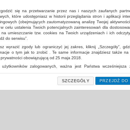
porównaj
produktów
uj według
12
zgodzić się na przetwarzanie przez nas i naszych zaufanych partn
produkty
na stronę
ch, które udostępniasz w historii przeglądania stron i aplikacji int
ingowych (obejmujących zautomatyzowaną analizę Twojej aktywności
 w celu ustalenia Twoich potencjalnych zainteresowań dla dostosowa
m na umieszczanie tzw. cookies na Twoich urządzeniach i ich odczytyw
jdź do serwisu”.
sz wyrazić zgody lub ograniczyć jej zakres, kliknij „Szczegóły”, gdz
rmacje o tym jak to zrobić . Te same informacje znajdziesz także na
ą prywatności obowiązującą od 25 maja 2018.
użytkowników zalogowanych, ważna jest Państwa wcześniejsza z
 podczas zakładania konta. Każda Państwa zgoda jest dobrowolna 
encie wycofać.
SZCZEGÓŁY
PRZEJDŹ DO
prywatności (rozwiń)
Informacyjna (rozwiń)
fanych Partnerów (rozwiń)