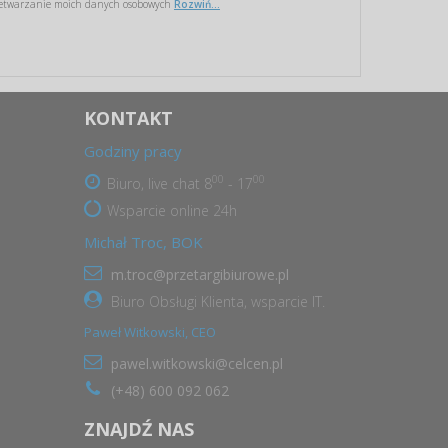
etwarzanie moich danych osobowych
Rozwiń...
KONTAKT
Godziny pracy
00
00
Biuro, live chat 8
- 17
Wsparcie online 24h
Michał Troc, BOK
m.troc@przetargibiurowe.pl
Biuro Obsługi Klienta, wsparcie IT.
Paweł Witkowski, CEO
pawel.witkowski@celcen.pl
(+48) 600 092 062
ZNAJDŹ NAS