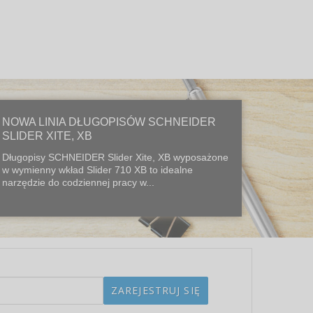
NOWA LINIA DŁUGOPISÓW SCHNEIDER
SLIDER XITE, XB
Długopisy SCHNEIDER Slider Xite, XB wyposażone
w wymienny wkład Slider 710 XB to idealne
narzędzie do codziennej pracy w...