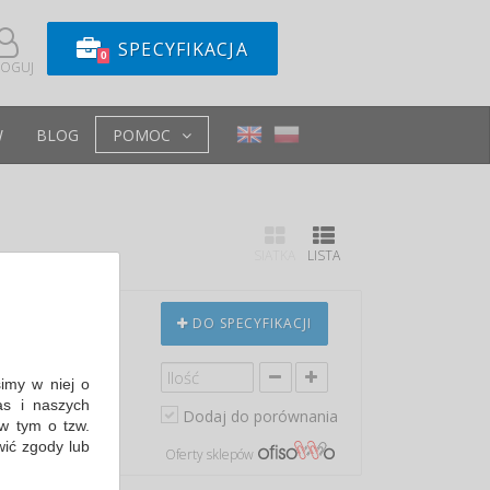
SPECYFIKACJA
0
LOGUJ
W
BLOG
POMOC
SIATKA
LISTA
85MM
DO SPECYFIKACJI
000-6
 hoteli,
simy w niej o
iania personel...
s i naszych
Dodaj do porównania
in: 11,34 PLN
w tym o tzw.
wić zgody lub
Oferty sklepów