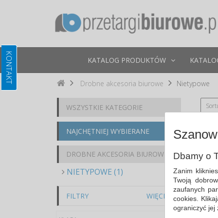
KATALOG PRODUKTÓW
KATALO
Drobne akcesoria biurowe
Nietypowe
Sort
WSZYSTKIE KATEGORIE
NAJCHĘTNIEJ WYBIERANE
Szanown
DROBNE AKCESORIA BIUROWE
Dbamy o T
NIETYPOWE (1)
Zanim kliknie
Twoją dobrow
zaufanych par
FILTRY
WIĘCEJ
cookies. Klik
ograniczyć jej