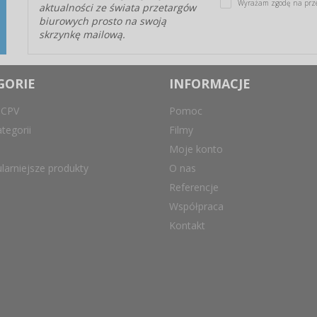
Wyrażam zgodę na prz
aktualności ze świata przetargów
biurowych prosto na swoją
skrzynkę mailową.
GORIE
INFORMACJE
 CPV
Pomoc
tegorii
Filmy
Moje konto
larniejsze produkty
O nas
Referencje
Współpraca
Kontakt