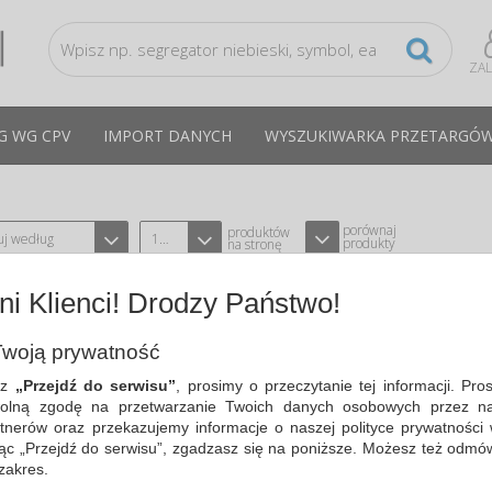
ZA
G WG CPV
IMPORT DANYCH
WYSZUKIWARKA PRZETARGÓ
porównaj
produktów
uj według
12
produkty
na stronę
i Klienci! Drodzy Państwo!
DZWONEK RECEPCYJNY , ŚREDNICA 
TYPU OFFICE PRODUCTS 18608511-99
CPV:30197
woją prywatność
stalowy dzwonek recepcyjny; idealny do
sz
„Przejdź do serwisu”
, prosimy o przeczytanie tej informacji. Pro
restauracji, firm, sklepów, do powiadam
olną zgodę na przetwarzanie Twoich danych osobowych przez na
Cena średnia
12,55 PLN
brutto, max: 14,67 PLN, m
tnerów oraz przekazujemy informacje o naszej polityce prywatności 
ając „Przejdź do serwisu”, zgadzasz się na poniższe. Możesz też odmó
 zakres.