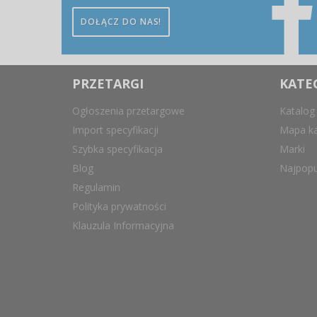
DOŁĄCZ DO NAS!
PRZETARGI
KATE
Ogłoszenia przetargowe
Katalog
Import specyfikacji
Mapa ka
Szybka specyfikacja
Marki
Blog
Najpopu
Regulamin
Polityka prywatności
Klauzula Informacyjna