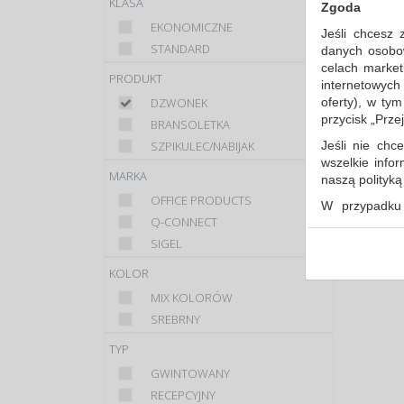
KLASA
Zgoda
EKONOMICZNE
Sort
Jeśli chcesz 
STANDARD
danych osobowy
celach market
PRODUKT
internetowych
oferty), w ty
DZWONEK
przycisk „Prze
BRANSOLETKA
Jeśli nie chce
SZPIKULEC/NABIJAK
wszelkie info
MARKA
naszą polityk
OFFICE PRODUCTS
W przypadku 
Q-CONNECT
udzieliliście
dowolnym mom
SIGEL
Polityka 
KOLOR
Klauzula 
MIX KOLORÓW
Lista Zau
SREBRNY
TYP
GWINTOWANY
RECEPCYJNY