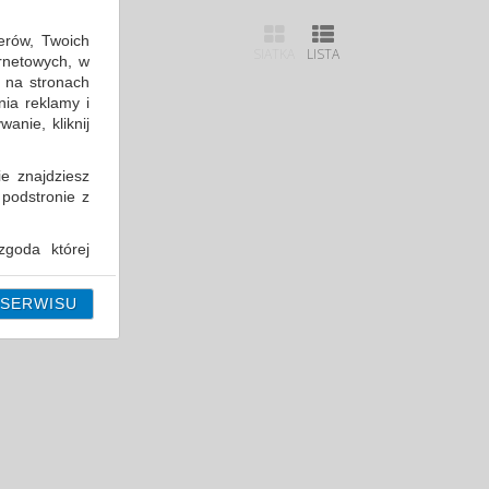
erów, Twoich
SIATKA
LISTA
ernetowych, w
 na stronach
nia reklamy i
anie, kliknij
ie znajdziesz
 podstronie z
goda której
i można ją w
 SERWISU