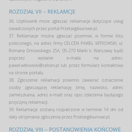
ROZDZIAŁ VII – REKLAMCJE
36. Użytkownik może zgłaszać reklamacje dotyczące usług
świadczonych przez portal Przetargibiurowe.pl.
37. Reklamacje można zgłaszać pisemnie, w formie listu
poleconego, na adres firmy CELCEN PAWEŁ WITKOWSKI, ul.
Romana Dmowskiego 25A, 05-270 Marki k. Warszawy bądź
poprzez wysłanie e-maila na adres:
pawel.witkowski@celcen.pl lub przez formularz kontaktowy
na stronie portalu.
38. Zgłoszenie reklamacji powinno zawierać oznaczenie
osoby zgłaszającej reklamację (imię, nazwisko, adres
zamieszkania, adres e-mail) oraz opis zdarzenia będącego
przyczyną reklamacji.
39. Reklamacje zostaną rozpatrzone w terminie 14 dni od
daty otrzymania zgłoszenia przez Przetargibiurowe.pl.
ROZDZIAŁ VIII – POSTANOWIENIA KOŃCOWE