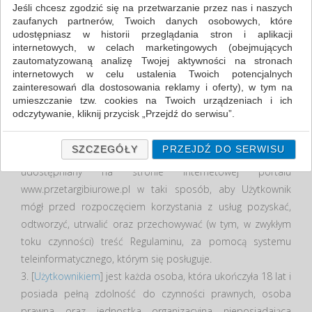
Jeśli chcesz zgodzić się na przetwarzanie przez nas i naszych
Dmowskiego 25A, 05-270 Marki k. Warszawy, NIP: 524-147-
zaufanych partnerów, Twoich danych osobowych, które
12-87, REGON 142996558, tel. 48-423-84-41, faks 22-423-
udostępniasz w historii przeglądania stron i aplikacji
internetowych, w celach marketingowych (obejmujących
84-41, adres e- mail: pawel.witkowski@celcen.pl (dalej:
zautomatyzowaną analizę Twojej aktywności na stronach
„
Właściciel Portalu
"). Wszystkie dane Właściciela Portalu
internetowych w celu ustalenia Twoich potencjalnych
dostępne są na stronie Centralnej Ewidencji i Informacji o
zainteresowań dla dostosowania reklamy i oferty), w tym na
umieszczanie tzw. cookies na Twoich urządzeniach i ich
Działalności Gospodarczej prowadzonej przez Ministra
odczytywanie, kliknij przycisk „Przejdź do serwisu”.
Gospodarki pod adresem www.firma.gov.pl
Jeśli nie chcesz wyrazić zgody lub ograniczyć jej zakres, kliknij
2. Niniejszy Regulamin określa sposób korzystania przez
„Szczegóły”, gdzie znajdziesz wszelkie informacje o tym jak to
SZCZEGÓŁY
PRZEJDŹ DO SERWISU
Użytkowników z portalu Przetargibiurowe.pl i jest
zrobić . Te same informacje znajdziesz także na podstronie z
udostępniany na stronie internetowej portalu
naszą polityką prywatności obowiązującą od 25 maja 2018.
www.przetargibiurowe.pl w taki sposób, aby Użytkownik
W przypadku użytkowników zalogowanych, ważna jest Państwa
mógł przed rozpoczęciem korzystania z usług pozyskać,
wcześniejsza zgoda której udzieliliście podczas zakładania
konta. Każda Państwa zgoda jest dobrowolna i można ją w
odtworzyć, utrwalić oraz przechowywać (w tym, w zwykłym
dowolnym momencie wycofać.
toku czynności) treść Regulaminu, za pomocą systemu
Polityka prywatności (rozwiń)
teleinformatycznego, którym się posługuje.
Klauzula Informacyjna (rozwiń)
3. [
Użytkownikiem
] jest każda osoba, która ukończyła 18 lat i
posiada pełną zdolność do czynności prawnych, osoba
Lista Zaufanych Partnerów (rozwiń)
prawna oraz jednostka organizacyjna nieposiadająca