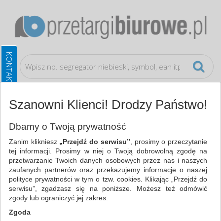
Szanowni Klienci! Drodzy Państwo!
Regulamin
Dbamy o Twoją prywatność
Zanim klikniesz
„Przejdź do serwisu”
, prosimy o przeczytanie
REGULAMIN
tej informacji. Prosimy w niej o Twoją dobrowolną zgodę na
przetwarzanie Twoich danych osobowych przez nas i naszych
ROZDZIAŁ I – POSTANOWIENIA OGÓLNE.
zaufanych partnerów oraz przekazujemy informacje o naszej
DEFINICJE.
polityce prywatności w tym o tzw. cookies. Klikając „Przejdź do
serwisu”, zgadzasz się na poniższe. Możesz też odmówić
1. Właścicielem portalu internetowego
Przetargibiurowe.pl
zgody lub ograniczyć jej zakres.
jest Paweł Witkowski, prowadzący działalność gospodarczą
Zgoda
pod firmą CELCEN - Paweł Witkowski, ul. Romana