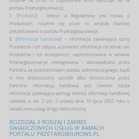
rozumie się przez to Użytkownika, który rejestruje się na
portalu Przetargibiurowe.pl,
7. [
Produkty
] - ilekroć w Regulaminie jest mowa o
Produktach, rozumie się przez to artykuły biurowe
prezentowane w portalu Przetargibiurowe.pl,
8. [
Informacja handlowa
] – informacja zawierająca opisy
Produktów i ich zdjęcia, a ponadto informacja na temat cen
Produktów i ich dostępności, zaprezentowana w serwisie
Przetargibiurowe.pl zredagowana i wprowadzana przez
Partnera za pośrednictwem panelu administracyjnego, bądź
w inny dopuszczony sposób albo dostarczona przez
Partnera. Informacją handlową jest również każda
informacja spełniająca wymogi definicji informacji handlowej
zawartej w art. 2 ust. 2 ustawy dnia 18 lipca 2002 roku o
świadczeniu usług drogą elektroniczną;
ROZDZIAŁ II RODZAJ I ZAKRES
ŚWIADCZONYCH USŁUG W RAMACH
PORTALU PRZETARGIBIUROWE.PL