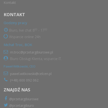
Kontakt
KONTAKT
Godziny pracy
00
00
Biuro, live chat 8
- 17
Wsparcie online 24h
Michał Troc, BOK
m.troc@przetargibiurowe.pl
Biuro Obsługi Klienta, wsparcie IT.
Paweł Witkowski, CEO
pawel.witkowski@celcen.pl
(+48) 600 092 062
ZNAJDŹ NAS
@przetargibiurowe
@przetargibiuro