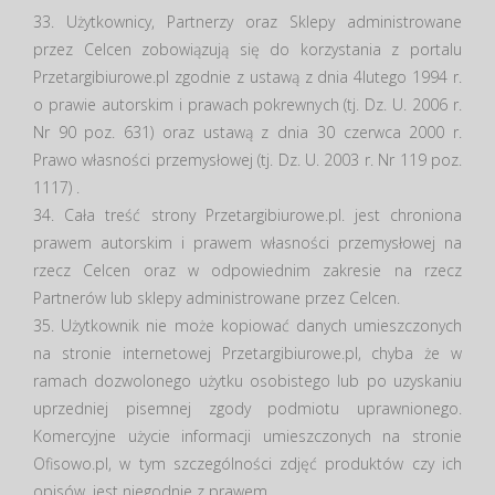
33. Użytkownicy, Partnerzy oraz Sklepy administrowane
przez Celcen zobowiązują się do korzystania z portalu
Przetargibiurowe.pl zgodnie z ustawą z dnia 4lutego 1994 r.
o prawie autorskim i prawach pokrewnych (tj. Dz. U. 2006 r.
Nr 90 poz. 631) oraz ustawą z dnia 30 czerwca 2000 r.
Prawo własności przemysłowej (tj. Dz. U. 2003 r. Nr 119 poz.
1117) .
34. Cała treść strony Przetargibiurowe.pl. jest chroniona
prawem autorskim i prawem własności przemysłowej na
rzecz Celcen oraz w odpowiednim zakresie na rzecz
Partnerów lub sklepy administrowane przez Celcen.
35. Użytkownik nie może kopiować danych umieszczonych
na stronie internetowej Przetargibiurowe.pl, chyba że w
ramach dozwolonego użytku osobistego lub po uzyskaniu
uprzedniej pisemnej zgody podmiotu uprawnionego.
Komercyjne użycie informacji umieszczonych na stronie
Ofisowo.pl, w tym szczególności zdjęć produktów czy ich
opisów, jest niegodnie z prawem.