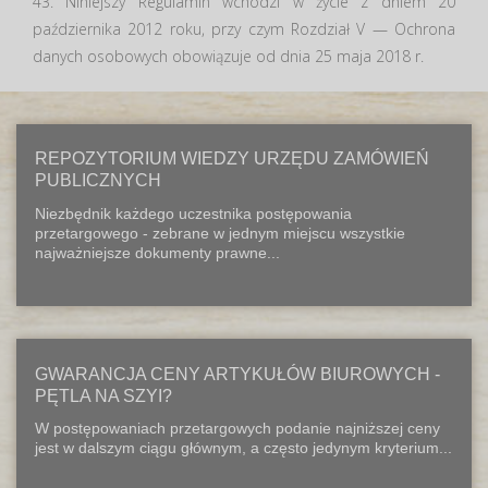
43. Niniejszy Regulamin wchodzi w życie z dniem 20
października 2012 roku, przy czym Rozdział V — Ochrona
danych osobowych obowiązuje od dnia 25 maja 2018 r.
REPOZYTORIUM WIEDZY URZĘDU ZAMÓWIEŃ
PUBLICZNYCH
Niezbędnik każdego uczestnika postępowania
przetargowego - zebrane w jednym miejscu wszystkie
najważniejsze dokumenty prawne...
GWARANCJA CENY ARTYKUŁÓW BIUROWYCH -
PĘTLA NA SZYI?
W postępowaniach przetargowych podanie najniższej ceny
jest w dalszym ciągu głównym, a często jedynym kryterium...