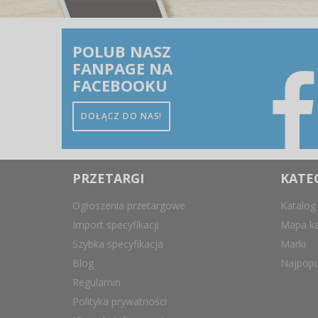
POLUB NASZ
FANPAGE NA
FACEBOOKU
DOŁĄCZ DO NAS!
PRZETARGI
KATE
Ogłoszenia przetargowe
Katalog
Import specyfikacji
Mapa ka
Szybka specyfikacja
Marki
Blog
Najpopu
Regulamin
Polityka prywatności