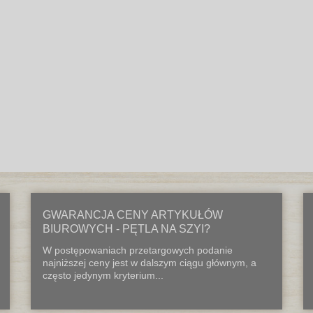
GWARANCJA CENY ARTYKUŁÓW
BIUROWYCH - PĘTLA NA SZYI?
W postępowaniach przetargowych podanie
najniższej ceny jest w dalszym ciągu głównym, a
często jedynym kryterium...