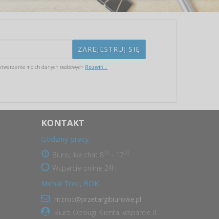
etwarzanie moich danych osobowych
Rozwiń...
KONTAKT
Godziny pracy
00
00
Biuro, live chat 8
- 17
Wsparcie online 24h
Michał Troc, BOK
m.troc@przetargibiurowe.pl
Biuro Obsługi Klienta, wsparcie IT.