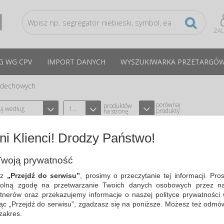
ZA
G WG CPV
IMPORT DANYCH
WYSZUKIWARKA PRZETARGÓ
ddechowych
porównaj
produktów
uj według
12
produkty
na stronę
i Klienci! Drodzy Państwo!
PÓŁMASKA WIELOKROTNEGO UŻYTK
ROZMIAR MAŁY, 6100
woją prywatność
TYPU BHP-3M 3M-BH-7000146845
CPV:18143000
sz
„Przejdź do serwisu”
, prosimy o przeczytanie tej informacji. Pro
półmaska wielokrotnego użytku 3M z se
olną zgodę na przetwarzanie Twoich danych osobowych przez na
tnerów oraz przekazujemy informacje o naszej polityce prywatności 
Cena średnia
95,72 PLN
brutto, max: 117,40 PLN, 
ając „Przejdź do serwisu”, zgadzasz się na poniższe. Możesz też odmó
 zakres.