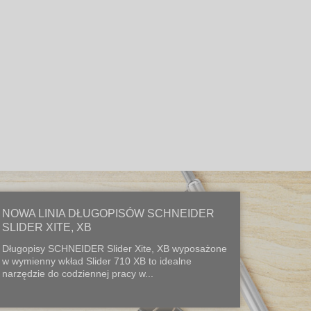
NOWA LINIA DŁUGOPISÓW SCHNEIDER
SLIDER XITE, XB
Długopisy SCHNEIDER Slider Xite, XB wyposażone
w wymienny wkład Slider 710 XB to idealne
narzędzie do codziennej pracy w...