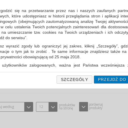
PÓŁMASKA WIELOKROTNEGO UŻYTK
ROZMIAR ŚREDNI, 6200
zgodzić się na przetwarzanie przez nas i naszych zaufanych partn
TYPU BHP-3M 3M-BH-7000146847
CPV:18143000
ch, które udostępniasz w historii przeglądania stron i aplikacji int
ingowych (obejmujących zautomatyzowaną analizę Twojej aktywności
półmaska wielokrotnego użytku 3M z se
 w celu ustalenia Twoich potencjalnych zainteresowań dla dostosowa
m na umieszczanie tzw. cookies na Twoich urządzeniach i ich odczytyw
Cena średnia
95,72 PLN
brutto, max: 117,40 PLN, 
jdź do serwisu”.
sz wyrazić zgody lub ograniczyć jej zakres, kliknij „Szczegóły”, gdz
PÓŁMASKA WIELOKROTNEGO UŻYTK
rmacje o tym jak to zrobić . Te same informacje znajdziesz także na
ROZMIAR DUŻY, 6300
ą prywatności obowiązującą od 25 maja 2018.
TYPU BHP-3M 3M-BH-7000146849
CPV:18143000
użytkowników zalogowanych, ważna jest Państwa wcześniejsza z
 podczas zakładania konta. Każda Państwa zgoda jest dobrowolna 
półmaska wielokrotnego użytku 3M z se
encie wycofać.
SZCZEGÓŁY
PRZEJDŹ DO
Cena średnia
95,72 PLN
brutto, max: 117,40 PLN, 
prywatności (rozwiń)
Informacyjna (rozwiń)
fanych Partnerów (rozwiń)
porównaj
produktów
uj według
12
produkty
na stronę