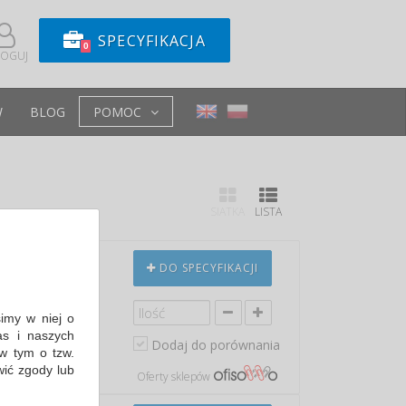
SPECYFIKACJA
0
LOGUJ
W
BLOG
POMOC
SIATKA
LISTA
U 3M,
DO SPECYFIKACJI
-3
simy w niej o
rii 6000…
s i naszych
Dodaj do porównania
w tym o tzw.
min: 81,71 PLN
wić zgody lub
Oferty sklepów