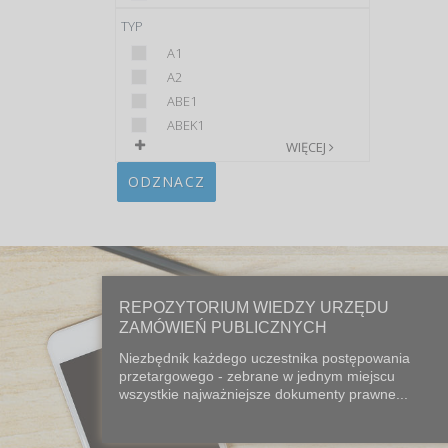
TYP
A1
A2
ABE1
ABEK1
WIĘCEJ
ODZNACZ
REPOZYTORIUM WIEDZY URZĘDU
ZAMÓWIEŃ PUBLICZNYCH
Niezbędnik każdego uczestnika postępowania
przetargowego - zebrane w jednym miejscu
wszystkie najważniejsze dokumenty prawne...