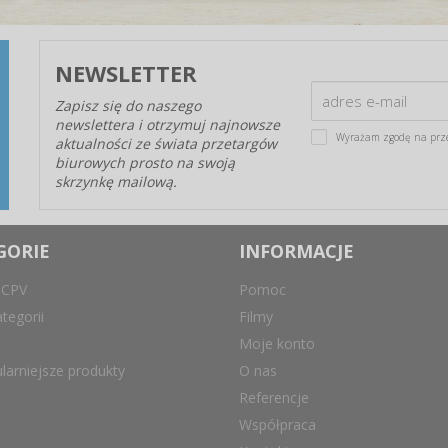
NEWSLETTER
Zapisz się do naszego
newslettera i otrzymuj najnowsze
Wyrażam zgodę na prz
aktualności ze świata przetargów
biurowych prosto na swoją
skrzynkę mailową.
GORIE
INFORMACJE
 CPV
Pomoc
tegorii
Filmy
Moje konto
larniejsze produkty
O nas
Referencje
Współpraca