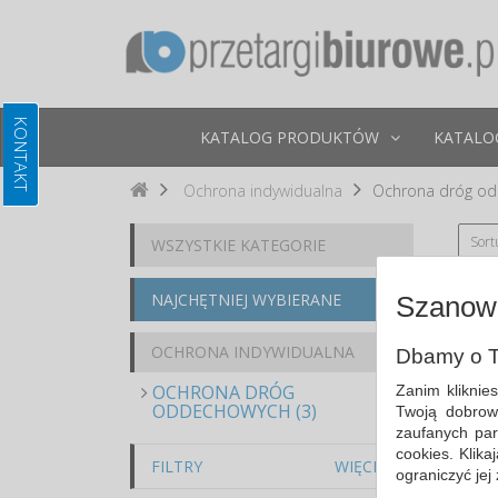
KATALOG PRODUKTÓW
KATALO
Ochrona indywidualna
Ochrona dróg o
Sort
WSZYSTKIE KATEGORIE
NAJCHĘTNIEJ WYBIERANE
Szanown
OCHRONA INDYWIDUALNA
Dbamy o T
OCHRONA DRÓG
Zanim kliknie
ODDECHOWYCH (3)
Twoją dobrow
zaufanych par
cookies. Klik
FILTRY
WIĘCEJ
ograniczyć jej