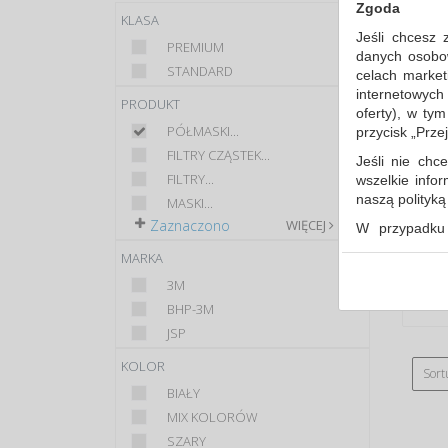
Zgoda
KLASA
Jeśli chcesz 
PREMIUM
danych osobowy
STANDARD
celach market
internetowych
PRODUKT
oferty), w ty
PÓŁMASKI...
przycisk „Prze
FILTRY CZĄSTEK...
Jeśli nie chce
FILTRY...
wszelkie info
naszą polityk
MASKI...
Zaznaczono
WIĘCEJ
W przypadku 
udzieliliście
MARKA
dowolnym mom
3M
Polityka 
BHP-3M
Klauzula 
JSP
Lista Zau
KOLOR
Sort
BIAŁY
MIX KOLORÓW
SZARY