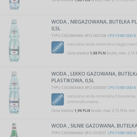
WODA , NIEGAZOWANA, BUTELKA P
0,5L
TYPU CISOWIANKA SPCI-001208
CPV:15981000-8
naturalna woda mineralna niegazowa
Cena średnia
1,88 PLN
brutto, max: 2,15 
WODA , LEKKO GAZOWANA, BUTELK
PLASTIKOWA, 0,5L
TYPU CISOWIANKA SPCI-030000
CPV:15981000-8
naturalna woda mineralna Cisowianka,
zmineralizowana…
Cena średnia
1,96 PLN
brutto, max: 2,15 PLN, min:
WODA , SILNIE GAZOWANA, BUTELKA
TYPU CISOWIANKA SPCI-010507
CPV:15981000-8