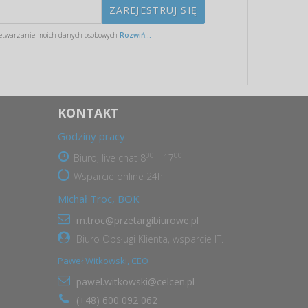
etwarzanie moich danych osobowych
Rozwiń...
KONTAKT
Godziny pracy
00
00
Biuro, live chat 8
- 17
Wsparcie online 24h
Michał Troc, BOK
m.troc@przetargibiurowe.pl
Biuro Obsługi Klienta, wsparcie IT.
Paweł Witkowski, CEO
pawel.witkowski@celcen.pl
(+48) 600 092 062