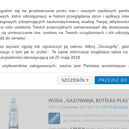
WODA CLASSIQUE, NIEGAZOWANA, 
SZKLANA, 0,3L
zgodzić się na przetwarzanie przez nas i naszych zaufanych partn
TYPU CISOWIANKA SPCI-004704
CPV:15981000-8
ch, które udostępniasz w historii przeglądania stron i aplikacji int
ingowych (obejmujących zautomatyzowaną analizę Twojej aktywności
naturalna woda mineralna Cisowianka,
 w celu ustalenia Twoich potencjalnych zainteresowań dla dostosowa
zmineralizowana…
m na umieszczanie tzw. cookies na Twoich urządzeniach i ich odczytyw
Cena średnia
3,10 PLN
brutto, max: 3,51 PLN, min:
jdź do serwisu”.
sz wyrazić zgody lub ograniczyć jej zakres, kliknij „Szczegóły”, gdz
WODA PERLAGE, MUSUJĄCA, PUSZKA,
rmacje o tym jak to zrobić . Te same informacje znajdziesz także na
ą prywatności obowiązującą od 25 maja 2018.
TYPU CISOWIANKA SPCI-004803
CPV:15981000-8
użytkowników zalogowanych, ważna jest Państwa wcześniejsza z
naturalna, musująca woda mineralna 
 podczas zakładania konta. Każda Państwa zgoda jest dobrowolna 
Cena średnia
1,86 PLN
brutto, max: 1,86 
encie wycofać.
SZCZEGÓŁY
PRZEJDŹ DO
prywatności (rozwiń)
Informacyjna (rozwiń)
WODA , GAZOWANA, BUTELKA PLAST
fanych Partnerów (rozwiń)
TYPU CISOWIANKA SPCI-001109
CPV:15981000-8
naturalna woda mineralna Cisowianka, 
gazowana, o średnim poziomie mineral
Cena średnia
1,88 PLN
brutto, max: 2,15 PLN, min: