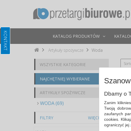
KATALOG PRODUKTÓW
KATALO
Artykuły spożywcze
Woda
Sort
WSZYSTKIE KATEGORIE
NAJCHĘTNIEJ WYBIERANE
Szanown
ARTYKUŁY SPOŻYWCZE
Dbamy o T
WODA (69)
Zanim kliknie
Twoją dobrow
zaufanych par
FILTRY
WIĘCEJ
cookies. Klik
ograniczyć jej