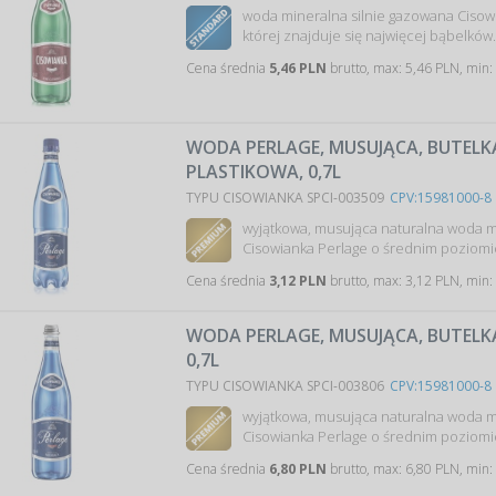
woda mineralna silnie gazowana Cisowi
której znajduje się najwięcej bąbelkó
Cena średnia
5,46 PLN
brutto, max: 5,46 PLN, min:
WODA PERLAGE, MUSUJĄCA, BUTELK
PLASTIKOWA, 0,7L
TYPU CISOWIANKA SPCI-003509
CPV:15981000-8
wyjątkowa, musująca naturalna woda 
Cisowianka Perlage o średnim poziomi
Cena średnia
3,12 PLN
brutto, max: 3,12 PLN, min:
WODA PERLAGE, MUSUJĄCA, BUTELK
0,7L
TYPU CISOWIANKA SPCI-003806
CPV:15981000-8
wyjątkowa, musująca naturalna woda 
Cisowianka Perlage o średnim poziomi
Cena średnia
6,80 PLN
brutto, max: 6,80 PLN, min: