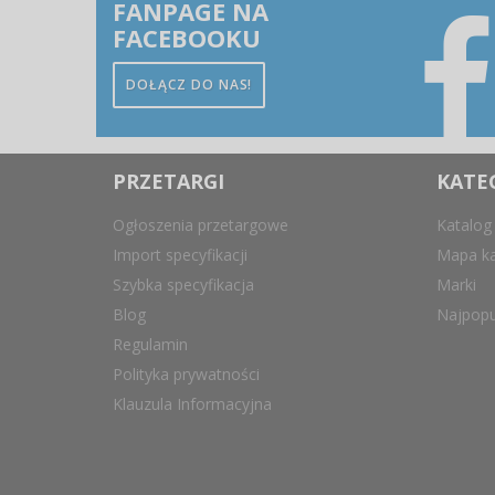
FANPAGE NA
FACEBOOKU
DOŁĄCZ DO NAS!
PRZETARGI
KATE
Ogłoszenia przetargowe
Katalog
Import specyfikacji
Mapa ka
Szybka specyfikacja
Marki
Blog
Najpopu
Regulamin
Polityka prywatności
Klauzula Informacyjna