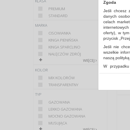
KLASA
Zgoda
PREMIUM
Jeśli chcesz 
STANDARD
danych osobowy
celach market
MARKA
internetowych
oferty), w ty
CISOWIANKA
przycisk „Prze
KINGA PIENIŃSKA
Jeśli nie chce
KINGA SPARCLINO
wszelkie info
NAŁĘCZÓW ZDRÓJ
naszą polityk
WIĘCEJ
W przypadku 
KOLOR
udzieliliście
dowolnym mom
MIX KOLORÓW
TRANSPARENTNY
Polityka 
Klauzula 
TYP
GAZOWANA
Lista Zau
LEKKO GAZOWANA
MOCNO GAZOWANA
MUSUJĄCA
WIĘCEJ