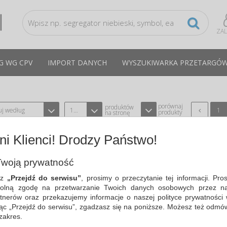
ZA
G WG CPV
IMPORT DANYCH
WYSZUKIWARKA PRZETARGÓ
porównaj
produktów
uj według
12
1
produkty
na stronę
i Klienci! Drodzy Państwo!
WODA PERLAGE, MUSUJĄCA, BUTELK
0,3L
woją prywatność
TYPU CISOWIANKA SPCI-004605
CPV:15981000-8
sz
„Przejdź do serwisu”
, prosimy o przeczytanie tej informacji. Pro
wyjątkowa, musująca naturalna woda 
olną zgodę na przetwarzanie Twoich danych osobowych przez na
Cisowianka Perlage o średnim poziomi
tnerów oraz przekazujemy informacje o naszej polityce prywatności 
Cena średnia
3,73 PLN
brutto, max: 4,21 PLN, min:
ając „Przejdź do serwisu”, zgadzasz się na poniższe. Możesz też odmó
 zakres.