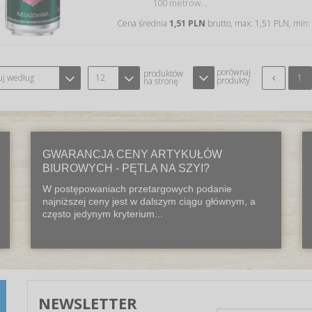
100 metrów…
Cena średnia
1,51 PLN
brutto, max: 1,51 PLN, min:
porównaj
produktów
uj według
12
1
produkty
na stronę
GWARANCJA CENY ARTYKUŁÓW
BIUROWYCH - PĘTLA NA SZYI?
W postępowaniach przetargowych podanie
najniższej ceny jest w dalszym ciągu głównym, a
często jedynym kryterium...
NEWSLETTER