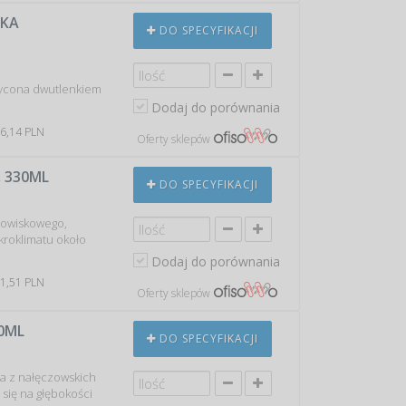
LKA
DO SPECYFIKACJI
sycona dwutlenkiem
Dodaj do porównania
 6,14 PLN
Oferty sklepów
, 330ML
DO SPECYFIKACJI
rowiskowego,
roklimatu około
Dodaj do porównania
 1,51 PLN
Oferty sklepów
0ML
DO SPECYFIKACJI
a z nałęczowskich
się na głębokości