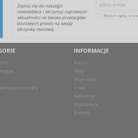
Zapisz się do naszego
newslettera i otrzymuj najnowsze
Wyrażam zgodę na prz
aktualności ze świata przetargów
biurowych prosto na swoją
skrzynkę mailową.
GORIE
INFORMACJE
 CPV
Pomoc
tegorii
Filmy
Moje konto
larniejsze produkty
O nas
Referencje
Współpraca
Kontakt