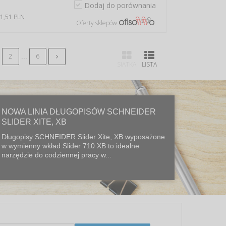
Dodaj do porównania
 1,51 PLN
Oferty sklepów
...
2
6
SIATKA
LISTA
NOWA LINIA DŁUGOPISÓW SCHNEIDER
SLIDER XITE, XB
Długopisy SCHNEIDER Slider Xite, XB wyposażone
w wymienny wkład Slider 710 XB to idealne
narzędzie do codziennej pracy w...