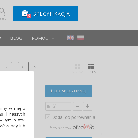
SPECYFIKACJA
0
LOGUJ
W
BLOG
POMOC
...
2
6
SIATKA
LISTA
A SZKLANA,
DO SPECYFIKACJI
simy w niej o
mineralna
s i naszych
e mineralizacji…
Dodaj do porównania
w tym o tzw.
 3,25 PLN
wić zgody lub
Oferty sklepów