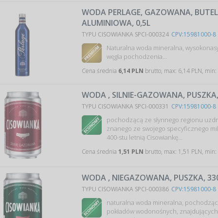
WODA PERLAGE, GAZOWANA, BUTE
ALUMINIOWA, 0,5L
TYPU CISOWIANKA SPCI-000324
CPV:15981000-8
Naturalna woda mineralna, wysokona
węgla pochodzenia…
Cena średnia
6,14 PLN
brutto, max: 6,14 PLN, min:
WODA , SILNIE-GAZOWANA, PUSZKA
TYPU CISOWIANKA SPCI-000331
CPV:15981000-8
pochodzącą ze słynnego regionu uzd
znanego ze swojego specyficznego mik
400-stu letnią Cisowiankę…
Cena średnia
1,51 PLN
brutto, max: 1,51 PLN, min:
WODA , NIEGAZOWANA, PUSZKA, 33
TYPU CISOWIANKA SPCI-000386
CPV:15981000-8
naturalna woda mineralna, pochodząc
pokładów wodonośnych, znajdujących 