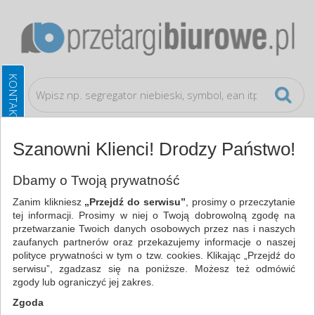
Szanowni Klienci! Drodzy Państwo!
Papier i etykiety
Etykiety samoprzylepne
Dbamy o Twoją prywatność
Zanim klikniesz
„Przejdź do serwisu”
, prosimy o przeczytanie
WSZYSTKIE KATEGORIE
tej informacji. Prosimy w niej o Twoją dobrowolną zgodę na
przetwarzanie Twoich danych osobowych przez nas i naszych
zaufanych partnerów oraz przekazujemy informacje o naszej
NAJCHĘTNIEJ WYBIERANE
polityce prywatności w tym o tzw. cookies. Klikając „Przejdź do
serwisu”, zgadzasz się na poniższe. Możesz też odmówić
PAPIER I ETYKIETY
zgody lub ograniczyć jej zakres.
ETYKIETY SAMOPRZYLEPNE (151)
Zgoda