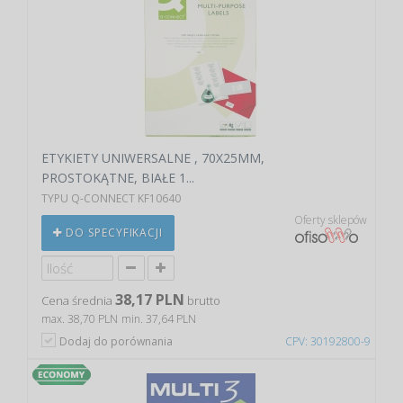
ETYKIETY UNIWERSALNE , 70X25MM,
PROSTOKĄTNE, BIAŁE 1...
TYPU Q-CONNECT KF10640
Oferty sklepów
DO SPECYFIKACJI
38,17 PLN
Cena średnia
brutto
max. 38,70 PLN
min. 37,64 PLN
Dodaj do porównania
CPV: 30192800-9