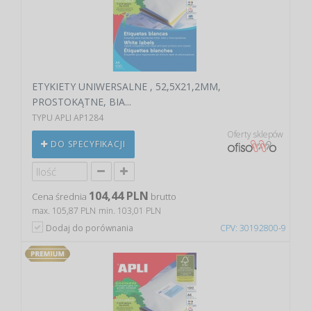
ETYKIETY UNIWERSALNE , 52,5X21,2MM,
PROSTOKĄTNE, BIA...
TYPU APLI AP1284
Oferty sklepów
DO SPECYFIKACJI
104,44 PLN
Cena średnia
brutto
max. 105,87 PLN
min. 103,01 PLN
Dodaj do porównania
CPV: 30192800-9