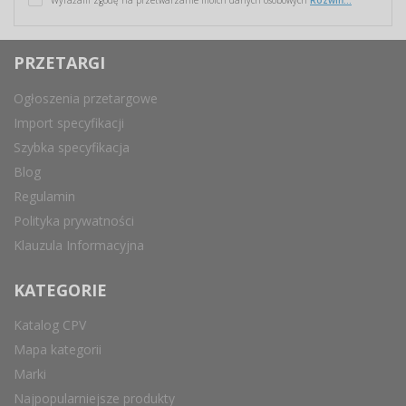
PRZETARGI
Ogłoszenia przetargowe
Import specyfikacji
Szybka specyfikacja
Blog
Regulamin
Polityka prywatności
Klauzula Informacyjna
KATEGORIE
Katalog CPV
Mapa kategorii
Marki
Najpopularniejsze produkty