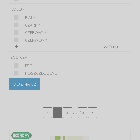
KOLOR
BIAŁY
CZARNY
CZEROWNY
CZERWONY
WIĘCEJ
ECO-CERT
FSC
POSZCZEGÓLNE...
ODZNACZ
...
1
2
13