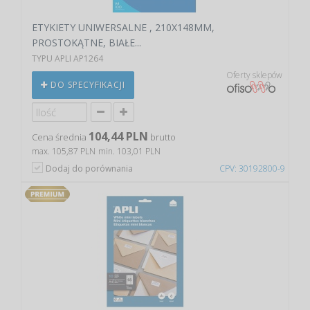
ETYKIETY UNIWERSALNE , 210X148MM,
PROSTOKĄTNE, BIAŁE...
TYPU APLI AP1264
Oferty sklepów
DO SPECYFIKACJI
104,44 PLN
Cena średnia
brutto
max. 105,87 PLN
min. 103,01 PLN
Dodaj do porównania
CPV: 30192800-9