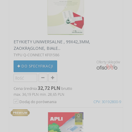
ETYKIETY UNIWERSALNE , 99X42,3MM,
ZAOKRĄGLONE, BIAŁE...
TYPU Q-CONNECT KF01586
Oferty sklepów
DO SPECYFIKACJI
32,72 PLN
Cena średnia
brutto
max. 36,19 PLN
min. 28,65 PLN
Dodaj do porównania
CPV: 30192800-9