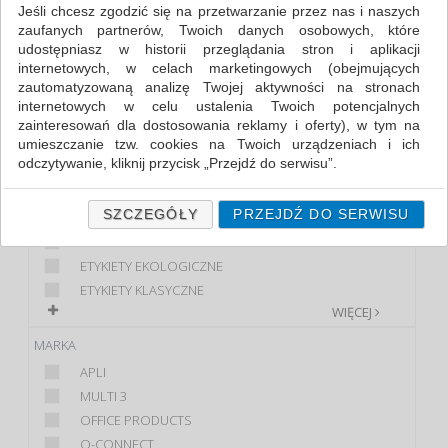
Jeśli chcesz zgodzić się na przetwarzanie przez nas i naszych
zaufanych partnerów, Twoich danych osobowych, które
FILTRY
WIĘCEJ
udostępniasz w historii przeglądania stron i aplikacji
internetowych, w celach marketingowych (obejmujących
KLASA
zautomatyzowaną analizę Twojej aktywności na stronach
internetowych w celu ustalenia Twoich potencjalnych
EKONOMICZNE
zainteresowań dla dostosowania reklamy i oferty), w tym na
PREMIUM
umieszczanie tzw. cookies na Twoich urządzeniach i ich
STANDARD
odczytywanie, kliknij przycisk „Przejdź do serwisu”.
PRODUKT
Jeśli nie chcesz wyrazić zgody lub ograniczyć jej zakres, kliknij
„Szczegóły”, gdzie znajdziesz wszelkie informacje o tym jak to
SZCZEGÓŁY
PRZEJDŹ DO SERWISU
ETYKIETY
zrobić . Te same informacje znajdziesz także na podstronie z
ETYKIETY DO...
naszą polityką prywatności obowiązującą od 25 maja 2018.
ETYKIETY EKOLOGICZNE
W przypadku użytkowników zalogowanych, ważna jest Państwa
ETYKIETY KLASYCZNE
wcześniejsza zgoda której udzieliliście podczas zakładania
WIĘCEJ
konta. Każda Państwa zgoda jest dobrowolna i można ją w
dowolnym momencie wycofać.
MARKA
Polityka prywatności (rozwiń)
APLI
Klauzula Informacyjna (rozwiń)
MULTI 3
OFFICE PRODUCTS
Lista Zaufanych Partnerów (rozwiń)
Q-CONNECT