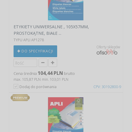
ETYKIETY UNIWERSALNE , 105X57MM,
PROSTOKĄTNE, BIAŁE ...
TYPU APLI AP1278
Oferty sklepów
DO SPECYFIKACJI
104,44 PLN
Cena średnia
brutto
max. 105,87 PLN
min. 103,01 PLN
Dodaj do porównania
CPV: 30192800-9