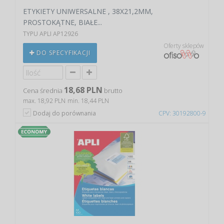
ETYKIETY UNIWERSALNE , 38X21,2MM,
PROSTOKĄTNE, BIAŁE...
TYPU APLI AP12926
Oferty sklepów
DO SPECYFIKACJI
18,68 PLN
Cena średnia
brutto
max. 18,92 PLN
min. 18,44 PLN
Dodaj do porównania
CPV: 30192800-9