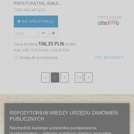
PROSTOKĄTNE, BIAŁE...
TYPU APLI AP1270
Oferty sklepów
DO SPECYFIKACJI
106,35 PLN
Cena średnia
brutto
max. 108,73 PLN
min. 104,45 PLN
Dodaj do porównania
CPV: 30192800-9
...
1
2
13
REPOZYTORIUM WIEDZY URZĘDU ZAMÓWIEŃ
PUBLICZNYCH
Niezbędnik każdego uczestnika postępowania
przetargowego - zebrane w jednym miejscu wszystkie