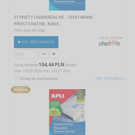
ETYKIETY UNIWERSALNE , 105X148MM,
PROSTOKĄTNE, BIAŁE...
TYPU APLI AP1280
Oferty sklepów
DO SPECYFIKACJI
104,44 PLN
Cena średnia
brutto
max. 105,87 PLN
min. 103,01 PLN
Dodaj do porównania
CPV: 30192800-9