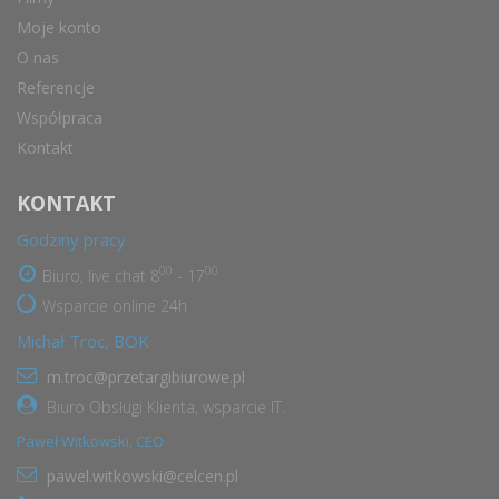
Moje konto
O nas
Referencje
Współpraca
Kontakt
KONTAKT
Godziny pracy
00
00
Biuro, live chat 8
- 17
Wsparcie online 24h
Michał Troc, BOK
m.troc@przetargibiurowe.pl
Biuro Obsługi Klienta, wsparcie IT.
Paweł Witkowski, CEO
pawel.witkowski@celcen.pl