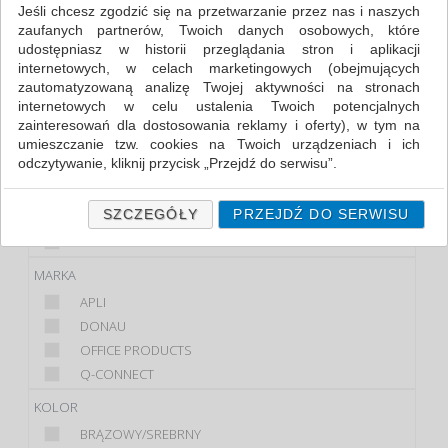
Jeśli chcesz zgodzić się na przetwarzanie przez nas i naszych
zaufanych partnerów, Twoich danych osobowych, które
FILTRY
WIĘCEJ
udostępniasz w historii przeglądania stron i aplikacji
internetowych, w celach marketingowych (obejmujących
KLASA
zautomatyzowaną analizę Twojej aktywności na stronach
internetowych w celu ustalenia Twoich potencjalnych
EKONOMICZNE
zainteresowań dla dostosowania reklamy i oferty), w tym na
STANDARD
umieszczanie tzw. cookies na Twoich urządzeniach i ich
odczytywanie, kliknij przycisk „Przejdź do serwisu”.
PRODUKT
Jeśli nie chcesz wyrazić zgody lub ograniczyć jej zakres, kliknij
NÓŻ
„Szczegóły”, gdzie znajdziesz wszelkie informacje o tym jak to
SZCZEGÓŁY
PRZEJDŹ DO SERWISU
NÓŻ DO KOPERT
zrobić . Te same informacje znajdziesz także na podstronie z
OSTRZA
naszą polityką prywatności obowiązującą od 25 maja 2018.
MARKA
W przypadku użytkowników zalogowanych, ważna jest Państwa
wcześniejsza zgoda której udzieliliście podczas zakładania
APLI
konta. Każda Państwa zgoda jest dobrowolna i można ją w
DONAU
dowolnym momencie wycofać.
OFFICE PRODUCTS
Polityka prywatności (rozwiń)
Q-CONNECT
Klauzula Informacyjna (rozwiń)
KOLOR
Lista Zaufanych Partnerów (rozwiń)
BRĄZOWY/SREBRNY