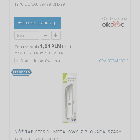
TYPU DONAU 7949910PL-99
Oferty sklepów
DO SPECYFIKACJI
1,04 PLN
Cena średnia
brutto
max. 1,05 PLN
min. 1,02 PLN
Dodaj do porównania
CPV: 39241130-3
NÓŻ TAPICERSKI , METALOWY, Z BLOKADĄ, SZARY
TYPU Q-CONNECT KF10633