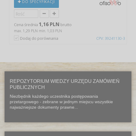
DO SPECYFIKACJI
1,16 PLN
Cena średnia
brutto
max. 1,29 PLN
min. 1,03 PLN
Dodaj do porównania
CPV: 39241130-3
REPOZYTORIUM WIEDZY URZĘDU ZAMÓWIEŃ
PUBLICZNYCH
Niezbędnik każdego uczestnika postępowania
przetargowego - zebrane w jednym miejscu wszystkie
najważniejsze dokumenty prawne...