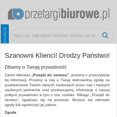
Szanowni Klienci! Drodzy Państwo!
Koperty i akcesoria do wysyłek
Noże
Dbamy o Twoją prywatność
Zanim klikniesz
„Przejdź do serwisu”
, prosimy o przeczytanie
WSZYSTKIE KATEGORIE
tej informacji. Prosimy w niej o Twoją dobrowolną zgodę na
przetwarzanie Twoich danych osobowych przez nas i naszych
zaufanych partnerów oraz przekazujemy informacje o naszej
NAJCHĘTNIEJ WYBIERANE
polityce prywatności w tym o tzw. cookies. Klikając „Przejdź do
serwisu”, zgadzasz się na poniższe. Możesz też odmówić
KOPERTY I AKCESORIA DO WYSYŁEK
zgody lub ograniczyć jej zakres.
NOŻE (12)
Zgoda