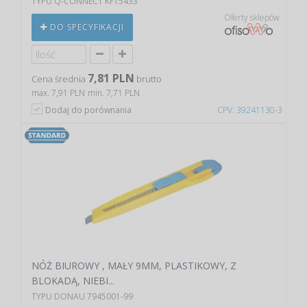
TYPU Q-CONNECT KF15433
Oferty sklepów
DO SPECYFIKACJI
7,81 PLN
Cena średnia
brutto
max. 7,91 PLN
min. 7,71 PLN
Dodaj do porównania
CPV: 39241130-3
NÓŻ BIUROWY , MAŁY 9MM, PLASTIKOWY, Z
BLOKADĄ, NIEBI...
TYPU DONAU 7945001-99