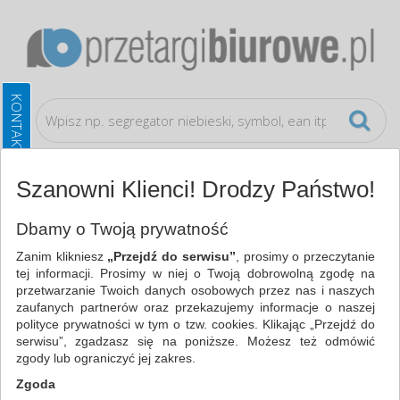
Szanowni Klienci! Drodzy Państwo!
Wyposażenie biura
Take a break
Dbamy o Twoją prywatność
Zanim klikniesz
„Przejdź do serwisu”
, prosimy o przeczytanie
WSZYSTKIE KATEGORIE
tej informacji. Prosimy w niej o Twoją dobrowolną zgodę na
przetwarzanie Twoich danych osobowych przez nas i naszych
zaufanych partnerów oraz przekazujemy informacje o naszej
NAJCHĘTNIEJ WYBIERANE
polityce prywatności w tym o tzw. cookies. Klikając „Przejdź do
serwisu”, zgadzasz się na poniższe. Możesz też odmówić
WYPOSAŻENIE BIURA
zgody lub ograniczyć jej zakres.
TAKE A BREAK (2)
Zgoda