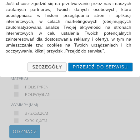
Jeśli chcesz zgodzić się na przetwarzanie przez nas i naszych
zaufanych partnerów, Twoich danych osobowych, które
FILTRY
udostępniasz w historii przeglądania stron i aplikacji
internetowych, w celach marketingowych (obejmujących
PRODUKT
zautomatyzowaną analizę Twojej aktywności na stronach
internetowych w celu ustalenia Twoich potencjalnych
PUDEŁKO
zainteresowań dla dostosowania reklamy i oferty), w tym na
TACKA
umieszczanie tzw. cookies na Twoich urządzeniach i ich
odczytywanie, kliknij przycisk „Przejdź do serwisu”.
KOLOR
Jeśli nie chcesz wyrazić zgody lub ograniczyć jej zakres, kliknij
CZARNY
„Szczegóły”, gdzie znajdziesz wszelkie informacje o tym jak to
SZCZEGÓŁY
PRZEJDŹ DO SERWISU
TRANSPARENTNY
zrobić . Te same informacje znajdziesz także na podstronie z
naszą polityką prywatności obowiązującą od 25 maja 2018.
MATERIAŁ
POLISTYREN
W przypadku użytkowników zalogowanych, ważna jest Państwa
wcześniejsza zgoda której udzieliliście podczas zakładania
POLIWĘGLAN
konta. Każda Państwa zgoda jest dobrowolna i można ją w
WYMIARY (MM)
dowolnym momencie wycofać.
37,2X53,2CM
Polityka prywatności (rozwiń)
9X9X10,4CM
Klauzula Informacyjna (rozwiń)
ODZNACZ
Lista Zaufanych Partnerów (rozwiń)