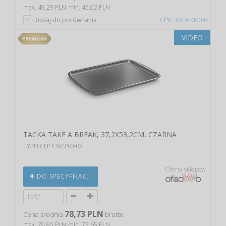
max. 49,29 PLN
min. 45,02 PLN
Dodaj do porównania
CPV: 30193000-8
VIDEO
TACKA TAKE A BREAK, 37,2X53,2CM, CZARNA
TYPU CEP C92350-05
Oferty sklepów
DO SPECYFIKACJI
78,73 PLN
Cena średnia
brutto
max. 79,80 PLN
min. 77,65 PLN