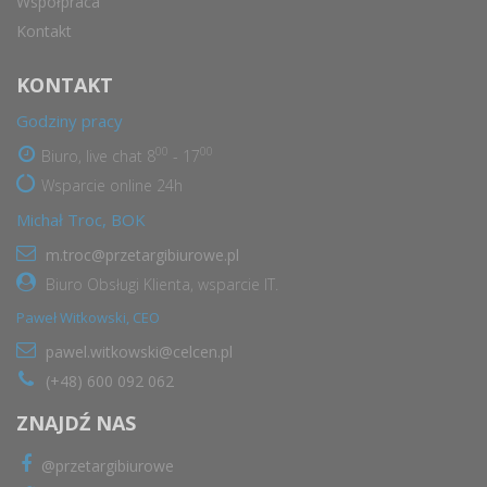
Współpraca
Kontakt
KONTAKT
Godziny pracy
00
00
Biuro, live chat 8
- 17
Wsparcie online 24h
Michał Troc, BOK
m.troc@przetargibiurowe.pl
Biuro Obsługi Klienta, wsparcie IT.
Paweł Witkowski, CEO
pawel.witkowski@celcen.pl
(+48) 600 092 062
ZNAJDŹ NAS
@przetargibiurowe