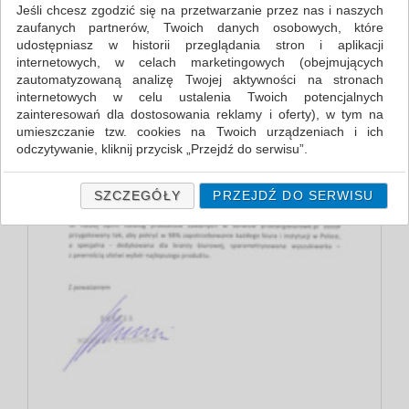
Jeśli chcesz zgodzić się na przetwarzanie przez nas i naszych
zaufanych partnerów, Twoich danych osobowych, które
udostępniasz w historii przeglądania stron i aplikacji
internetowych, w celach marketingowych (obejmujących
zautomatyzowaną analizę Twojej aktywności na stronach
internetowych w celu ustalenia Twoich potencjalnych
zainteresowań dla dostosowania reklamy i oferty), w tym na
umieszczanie tzw. cookies na Twoich urządzeniach i ich
odczytywanie, kliknij przycisk „Przejdź do serwisu”.
Jeśli nie chcesz wyrazić zgody lub ograniczyć jej zakres, kliknij
„Szczegóły”, gdzie znajdziesz wszelkie informacje o tym jak to
SZCZEGÓŁY
PRZEJDŹ DO SERWISU
zrobić . Te same informacje znajdziesz także na podstronie z
naszą polityką prywatności obowiązującą od 25 maja 2018.
W przypadku użytkowników zalogowanych, ważna jest Państwa
wcześniejsza zgoda której udzieliliście podczas zakładania
konta. Każda Państwa zgoda jest dobrowolna i można ją w
dowolnym momencie wycofać.
Polityka prywatności (rozwiń)
Klauzula Informacyjna (rozwiń)
Lista Zaufanych Partnerów (rozwiń)