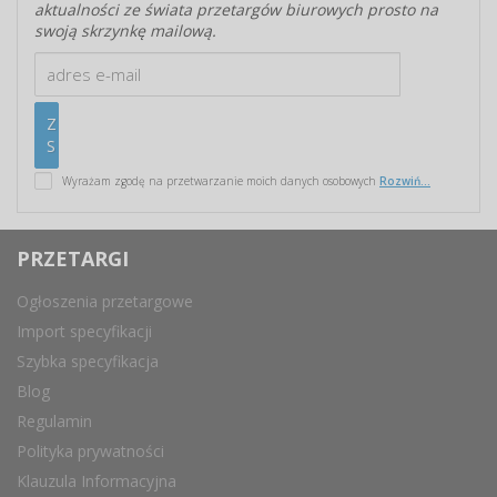
aktualności ze świata przetargów biurowych prosto na
swoją skrzynkę mailową.
Wyrażam zgodę na przetwarzanie moich danych osobowych
Rozwiń...
PRZETARGI
Ogłoszenia przetargowe
Import specyfikacji
Szybka specyfikacja
Blog
Regulamin
Polityka prywatności
Klauzula Informacyjna