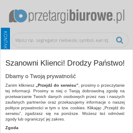
Szanowni Klienci! Drodzy Państwo!
Referencje
Dbamy o Twoją prywatność
Zanim klikniesz
„Przejdź do serwisu”
, prosimy o przeczytanie
REFERENCJE
tej informacji. Prosimy w niej o Twoją dobrowolną zgodę na
przetwarzanie Twoich danych osobowych przez nas i naszych
Poniżej znajdują referencje od niektórych z naszych
zaufanych partnerów oraz przekazujemy informacje o naszej
partnerów, będące poświadczeniem wysokiej jakości treści i
polityce prywatności w tym o tzw. cookies. Klikając „Przejdź do
serwisu”, zgadzasz się na poniższe. Możesz też odmówić
usług dostarczanych przez serwis Przetargibiurowe.pl.
zgody lub ograniczyć jej zakres.
Zgoda