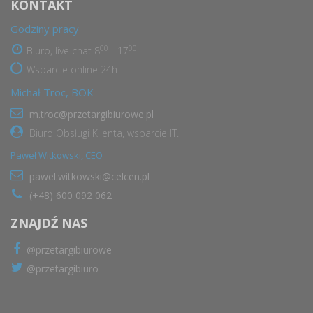
KONTAKT
Godziny pracy
00
00
Biuro, live chat 8
- 17
Wsparcie online 24h
Michał Troc, BOK
m.troc@przetargibiurowe.pl
Biuro Obsługi Klienta, wsparcie IT.
Paweł Witkowski, CEO
pawel.witkowski@celcen.pl
(+48) 600 092 062
ZNAJDŹ NAS
@przetargibiurowe
@przetargibiuro