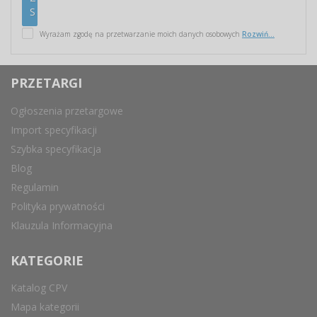
Wyrażam zgodę na przetwarzanie moich danych osobowych
Rozwiń...
PRZETARGI
Ogłoszenia przetargowe
Import specyfikacji
Szybka specyfikacja
Blog
Regulamin
Polityka prywatności
Klauzula Informacyjna
KATEGORIE
Katalog CPV
Mapa kategorii