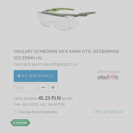
OKULARY OCHRONNE MCR KARN-OTG, BEZBARWNE
SOCZEWKI UV...
TYPU MCR SAFETY BH-SP5002GDC1CA
Oferty sklepów
DO SPECYFIKACJI
45,23 PLN
Cena średnia
brutto
max. 46,24 PLN
min. 44,43 PLN
Dodaj do porównania
CPV: 18142000-6