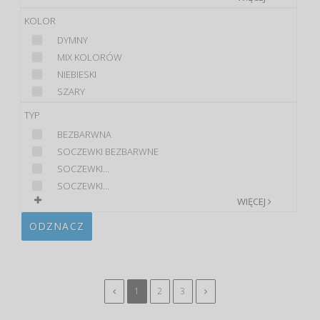
KOLOR
DYMNY
MIX KOLORÓW
NIEBIESKI
SZARY
TYP
BEZBARWNA
SOCZEWKI BEZBARWNE
SOCZEWKI...
SOCZEWKI...
WIĘCEJ
ODZNACZ
1
2
3