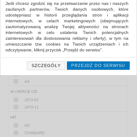
Jeśli chcesz zgodzić się na przetwarzanie przez nas i naszych
zaufanych partnerów, Twoich danych osobowych, które
FILTRY
udostępniasz w historii przeglądania stron i aplikacji
internetowych, w celach marketingowych (obejmujących
KOLOR
zautomatyzowaną analizę Twojej aktywności na stronach
internetowych w celu ustalenia Twoich potencjalnych
CZERWONY
zainteresowań dla dostosowania reklamy i oferty), w tym na
NIEBIESKI
umieszczanie tzw. cookies na Twoich urządzeniach i ich
SZARY
odczytywanie, kliknij przycisk „Przejdź do serwisu”.
ZIELONY
Jeśli nie chcesz wyrazić zgody lub ograniczyć jej zakres, kliknij
„Szczegóły”, gdzie znajdziesz wszelkie informacje o tym jak to
FORMAT
SZCZEGÓŁY
PRZEJDŹ DO SERWISU
zrobić . Te same informacje znajdziesz także na podstronie z
A3
naszą polityką prywatności obowiązującą od 25 maja 2018.
A4
W przypadku użytkowników zalogowanych, ważna jest Państwa
wcześniejsza zgoda której udzieliliście podczas zakładania
W OFERCIE OD
konta. Każda Państwa zgoda jest dobrowolna i można ją w
2013-01
dowolnym momencie wycofać.
2019-12
Polityka prywatności (rozwiń)
HIT
Klauzula Informacyjna (rozwiń)
HIT
Lista Zaufanych Partnerów (rozwiń)
STANDARD