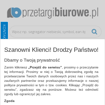
Szanowni Klienci! Drodzy Państwo!
Prezentacja
Systemy prezentacyjne
Dbamy o Twoją prywatność
Zanim klikniesz
„Przejdź do serwisu”
, prosimy o przeczytanie
WSZYSTKIE KATEGORIE
tej informacji. Prosimy w niej o Twoją dobrowolną zgodę na
przetwarzanie Twoich danych osobowych przez nas i naszych
zaufanych partnerów oraz przekazujemy informacje o naszej
NAJCHĘTNIEJ WYBIERANE
polityce prywatności w tym o tzw. cookies. Klikając „Przejdź do
serwisu”, zgadzasz się na poniższe. Możesz też odmówić
PREZENTACJA
zgody lub ograniczyć jej zakres.
SYSTEMY PREZENTACYJNE (6)
Zgoda