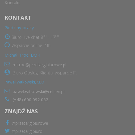
Kontakt
KONTAKT
Godziny pracy
00
00
Biuro, live chat 8
- 17
Wsparcie online 24h
Michał Troc, BOK
m.troc@przetargibiurowe.pl
Biuro Obsługi Klienta, wsparcie IT.
Paweł Witkowski, CEO
pawel.witkowski@celcen.pl
(+48) 600 092 062
ZNAJDŹ NAS
@przetargibiurowe
@przetargibiuro