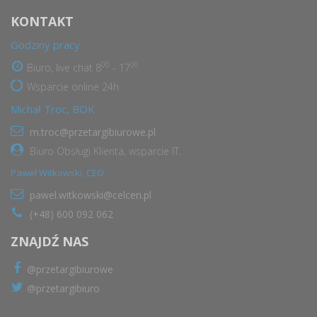
KONTAKT
Godziny pracy
00
00
Biuro, live chat 8
- 17
Wsparcie online 24h
Michał Troc, BOK
m.troc@przetargibiurowe.pl
Biuro Obsługi Klienta, wsparcie IT.
Paweł Witkowski, CEO
pawel.witkowski@celcen.pl
(+48) 600 092 062
ZNAJDŹ NAS
@przetargibiurowe
@przetargibiuro