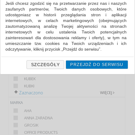
NACZYNIA I SERWETKI (1)
Jeśli chcesz zgodzić się na przetwarzanie przez nas i naszych
zaufanych partnerów, Twoich danych osobowych, które
udostępniasz w historii przeglądania stron i aplikacji
FILTRY
WIĘCEJ
internetowych, w celach marketingowych (obejmujących
zautomatyzowaną analizę Twojej aktywności na stronach
KLASA
internetowych w celu ustalenia Twoich potencjalnych
zainteresowań dla dostosowania reklamy i oferty), w tym na
EKONOMICZNE
umieszczanie tzw. cookies na Twoich urządzeniach i ich
PREMIUM
odczytywanie, kliknij przycisk „Przejdź do serwisu”.
PRODUKT
Jeśli nie chcesz wyrazić zgody lub ograniczyć jej zakres, kliknij
„Szczegóły”, gdzie znajdziesz wszelkie informacje o tym jak to
ŁYŻKA
SZCZEGÓŁY
PRZEJDŹ DO SERWISU
zrobić . Te same informacje znajdziesz także na podstronie z
FLACZARKA
naszą polityką prywatności obowiązującą od 25 maja 2018.
KUBEK
W przypadku użytkowników zalogowanych, ważna jest Państwa
KUBKI
wcześniejsza zgoda której udzieliliście podczas zakładania
Zaznaczono
WIĘCEJ
konta. Każda Państwa zgoda jest dobrowolna i można ją w
dowolnym momencie wycofać.
MARKA
Polityka prywatności (rozwiń)
AHA
ANNA ZARADNA
Klauzula Informacyjna (rozwiń)
GROSIK
Lista Zaufanych Partnerów (rozwiń)
OFFICE PRODUCTS