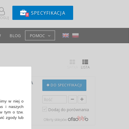
SPECYFIKACJA
0
LOGUJ
W
BLOG
POMOC
SIATKA
LISTA
S, A4, CZARNA
DO SPECYFIKACJI
simy w niej o
s i naszych
in: 15,41 PLN
Dodaj do porównania
w tym o tzw.
wić zgody lub
Oferty sklepów