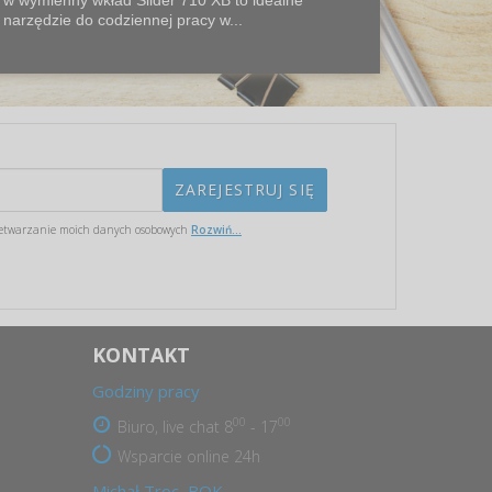
narzędzie do codziennej pracy w...
etwarzanie moich danych osobowych
Rozwiń...
KONTAKT
Godziny pracy
00
00
Biuro, live chat 8
- 17
Wsparcie online 24h
Michał Troc, BOK