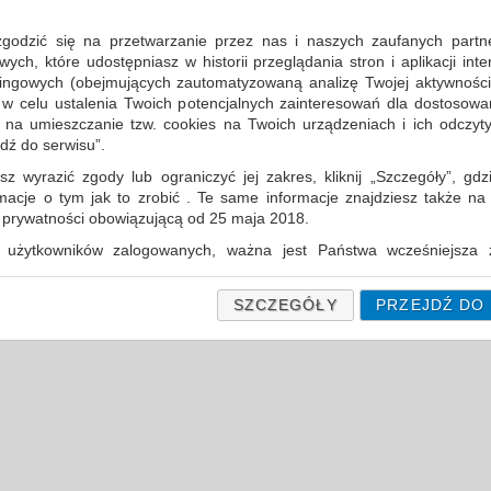
porównaj
produktów
uj według
12
zgodzić się na przetwarzanie przez nas i naszych zaufanych partn
produkty
na stronę
ch, które udostępniasz w historii przeglądania stron i aplikacji int
ingowych (obejmujących zautomatyzowaną analizę Twojej aktywności
 w celu ustalenia Twoich potencjalnych zainteresowań dla dostosowa
m na umieszczanie tzw. cookies na Twoich urządzeniach i ich odczytyw
jdź do serwisu”.
sz wyrazić zgody lub ograniczyć jej zakres, kliknij „Szczegóły”, gdz
rmacje o tym jak to zrobić . Te same informacje znajdziesz także na
ą prywatności obowiązującą od 25 maja 2018.
użytkowników zalogowanych, ważna jest Państwa wcześniejsza z
 podczas zakładania konta. Każda Państwa zgoda jest dobrowolna 
encie wycofać.
SZCZEGÓŁY
PRZEJDŹ DO
prywatności (rozwiń)
Informacyjna (rozwiń)
fanych Partnerów (rozwiń)