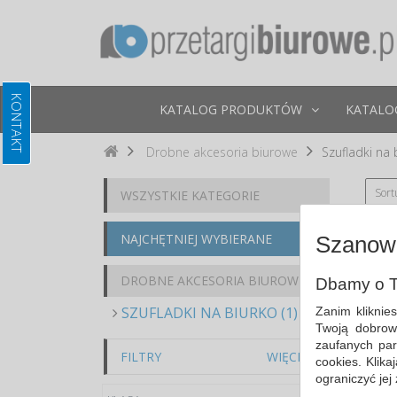
KATALOG PRODUKTÓW
KATALO
Drobne akcesoria biurowe
Szufladki na 
Sort
WSZYSTKIE KATEGORIE
NAJCHĘTNIEJ WYBIERANE
Szanown
DROBNE AKCESORIA BIUROWE
Dbamy o T
SZUFLADKI NA BIURKO (1)
Zanim kliknie
Twoją dobrow
zaufanych par
FILTRY
WIĘCEJ
cookies. Klik
ograniczyć jej