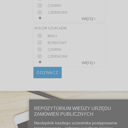
CZARNY
CZERWONY
WIĘCEJ
KOLOR SZUFLADKI
BIAŁY
BORDOWY
CZARNY
CZERWONY
WIĘCEJ
ODZNACZ
REPOZYTORIUM WIEDZY URZĘDU
ZAMÓWIEŃ PUBLICZNYCH
Niezbędnik każdego uczestnika postępowania
przetargowego - zebrane w jednym miejscu