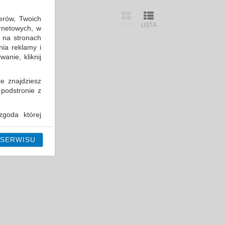
erów, Twoich
SIATKA
LISTA
ernetowych, w
 na stronach
nia reklamy i
anie, kliknij
ie znajdziesz
 podstronie z
goda której
i można ją w
 SERWISU