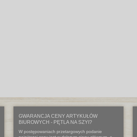
GWARANCJA CENY ARTYKUŁÓW
BIUROWYCH - PĘTLA NA SZYI?
W postępowaniach przetargowych podanie
najniższej ceny jest w dalszym ciągu głównym, a