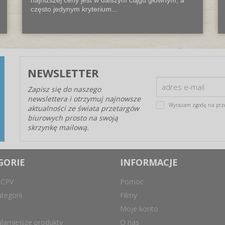
często jedynym kryterium...
NEWSLETTER
Zapisz się do naszego
newslettera i otrzymuj najnowsze
Wyrażam zgodę na prz
aktualności ze świata przetargów
biurowych prosto na swoją
skrzynkę mailową.
GORIE
INFORMACJE
 CPV
Pomoc
tegorii
Filmy
Moje konto
larniejsze produkty
O nas