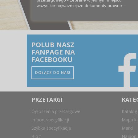
wszystkie najważniejsze dokumenty prawne...
POLUB NASZ
FANPAGE NA
FACEBOOKU
DOŁĄCZ DO NAS!
PRZETARGI
KATE
Ogłoszenia przetargowe
Katalog
Import specyfikacji
Mapa ka
Szybka specyfikacja
Marki
Blog
Najpopu