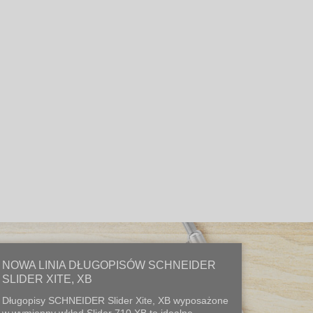
NOWA LINIA DŁUGOPISÓW SCHNEIDER
SLIDER XITE, XB
Długopisy SCHNEIDER Slider Xite, XB wyposażone
w wymienny wkład Slider 710 XB to idealne