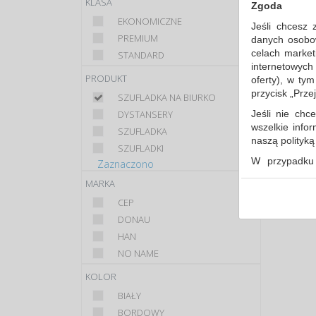
KLASA
Zgoda
EKONOMICZNE
Sort
Jeśli chcesz 
PREMIUM
danych osobowy
celach market
STANDARD
internetowych
PRODUKT
oferty), w ty
przycisk „Prze
SZUFLADKA NA BIURKO
Jeśli nie chce
DYSTANSERY
wszelkie info
SZUFLADKA
naszą polityk
SZUFLADKI
W przypadku 
Zaznaczono
udzieliliście
MARKA
dowolnym mom
CEP
Polityka 
DONAU
Klauzula 
HAN
Lista Zau
NO NAME
KOLOR
BIAŁY
BORDOWY