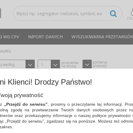
ZA
G WG CPV
IMPORT DANYCH
WYSZUKIWARKA PRZETARGÓ
biurko
porównaj
produktów
uj według
12
produkty
na stronę
i Klienci! Drodzy Państwo!
SZUFLADKA NA BIURKO STANDARD, P
TYPU HAN HN1027X13-01
CPV:30193200-0
woją prywatność
zasobnik na listy KLASSIK, A4/C4…
sz
„Przejdź do serwisu”
, prosimy o przeczytanie tej informacji. Pro
olną zgodę na przetwarzanie Twoich danych osobowych przez na
Cena średnia
15,70 PLN
brutto, max: 16,04 PLN, m
tnerów oraz przekazujemy informacje o naszej polityce prywatności 
ając „Przejdź do serwisu”, zgadzasz się na poniższe. Możesz też odmó
 zakres.