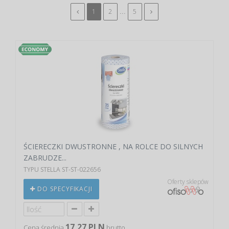
...
1
2
5
ŚCIERECZKI DWUSTRONNE , NA ROLCE DO SILNYCH
ZABRUDZE...
TYPU STELLA ST-ST-022656
Oferty sklepów
DO SPECYFIKACJI
17,27 PLN
Cena średnia
brutto