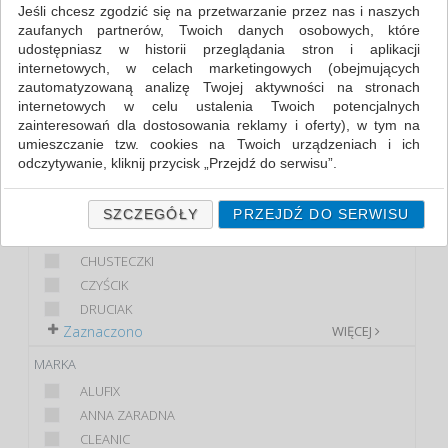
AKCESORIA DO SPRZĄTANIA (57)
Jeśli chcesz zgodzić się na przetwarzanie przez nas i naszych
zaufanych partnerów, Twoich danych osobowych, które
udostępniasz w historii przeglądania stron i aplikacji
FILTRY
WIĘCEJ
internetowych, w celach marketingowych (obejmujących
zautomatyzowaną analizę Twojej aktywności na stronach
KLASA
internetowych w celu ustalenia Twoich potencjalnych
zainteresowań dla dostosowania reklamy i oferty), w tym na
EKONOMICZNE
umieszczanie tzw. cookies na Twoich urządzeniach i ich
PREMIUM
odczytywanie, kliknij przycisk „Przejdź do serwisu”.
STANDARD
Jeśli nie chcesz wyrazić zgody lub ograniczyć jej zakres, kliknij
PRODUKT
„Szczegóły”, gdzie znajdziesz wszelkie informacje o tym jak to
SZCZEGÓŁY
PRZEJDŹ DO SERWISU
zrobić . Te same informacje znajdziesz także na podstronie z
ŚCIERECZKA
naszą polityką prywatności obowiązującą od 25 maja 2018.
CHUSTECZKI
W przypadku użytkowników zalogowanych, ważna jest Państwa
CZYŚCIK
wcześniejsza zgoda której udzieliliście podczas zakładania
DRUCIAK
konta. Każda Państwa zgoda jest dobrowolna i można ją w
Zaznaczono
WIĘCEJ
dowolnym momencie wycofać.
MARKA
Polityka prywatności (rozwiń)
ALUFIX
Klauzula Informacyjna (rozwiń)
ANNA ZARADNA
Lista Zaufanych Partnerów (rozwiń)
CLEANIC