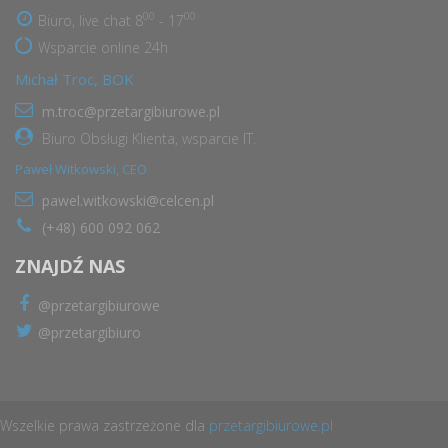
00
00
Biuro, live chat 8
- 17
Wsparcie online 24h
Michał Troc, BOK
m.troc@przetargibiurowe.pl
Biuro Obsługi Klienta, wsparcie IT.
Paweł Witkowski, CEO
pawel.witkowski@celcen.pl
(+48) 600 092 062
ZNAJDŹ NAS
@przetargibiurowe
@przetargibiuro
Wszelkie prawa zastrzeżone dla
przetargibiurowe.pl