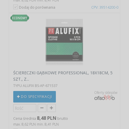
max. 8,62 PLN
min. 8,41 PLN
Dodaj do porównania
CPV: 39514200-0
ŚCIERECZKI GĄBKOWE PROFESSIONAL, 18X18CM, 5
SZT., Z...
TYPU ALUFIX BS-AP-671537
Oferty sklepów
DO SPECYFIKACJI
8,48 PLN
Cena średnia
brutto
max. 8,62 PLN
min. 8,41 PLN