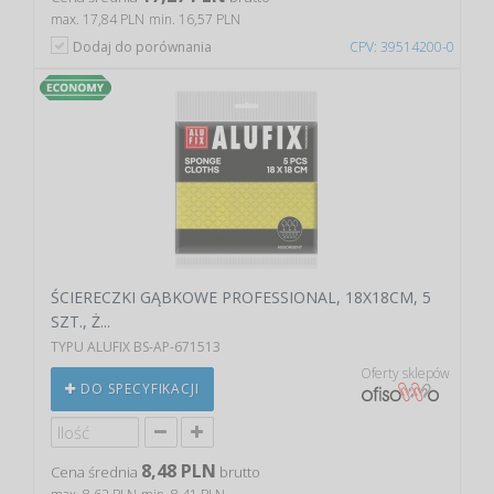
max. 17,84 PLN
min. 16,57 PLN
Dodaj do porównania
CPV: 39514200-0
ŚCIERECZKI GĄBKOWE PROFESSIONAL, 18X18CM, 5
SZT., Ż...
TYPU ALUFIX BS-AP-671513
Oferty sklepów
DO SPECYFIKACJI
8,48 PLN
Cena średnia
brutto