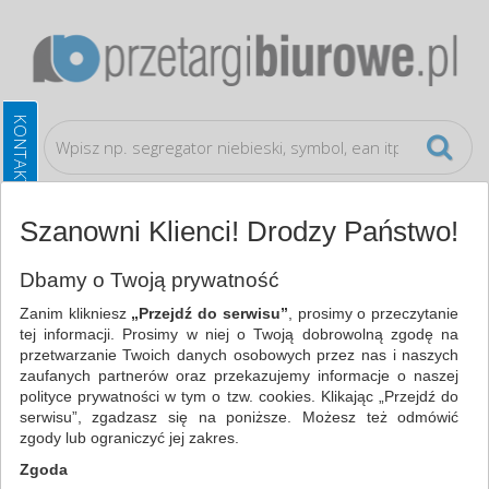
Szanowni Klienci! Drodzy Państwo!
Artykuły higieniczne i dozowniki
Akcesoria do
Dbamy o Twoją prywatność
sprzątania
Zanim klikniesz
„Przejdź do serwisu”
, prosimy o przeczytanie
tej informacji. Prosimy w niej o Twoją dobrowolną zgodę na
WSZYSTKIE KATEGORIE
przetwarzanie Twoich danych osobowych przez nas i naszych
zaufanych partnerów oraz przekazujemy informacje o naszej
polityce prywatności w tym o tzw. cookies. Klikając „Przejdź do
NAJCHĘTNIEJ WYBIERANE
serwisu”, zgadzasz się na poniższe. Możesz też odmówić
zgody lub ograniczyć jej zakres.
ARTYKUŁY HIGIENICZNE I DOZOWNIKI
Zgoda