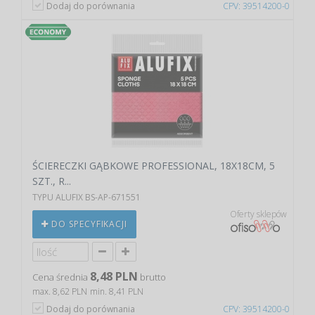
Dodaj do porównania
CPV: 39514200-0
ŚCIERECZKI GĄBKOWE PROFESSIONAL, 18X18CM, 5
SZT., R...
TYPU ALUFIX BS-AP-671551
Oferty sklepów
DO SPECYFIKACJI
8,48 PLN
Cena średnia
brutto
max. 8,62 PLN
min. 8,41 PLN
Dodaj do porównania
CPV: 39514200-0