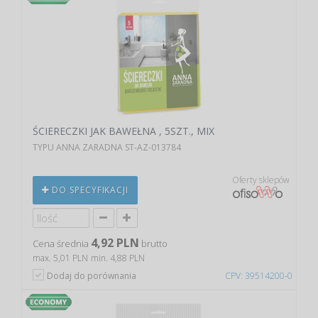
ŚCIERECZKI JAK BAWEŁNA , 5SZT., MIX
TYPU ANNA ZARADNA ST-AZ-013784
Oferty sklepów
DO SPECYFIKACJI
4,92 PLN
Cena średnia
brutto
max. 5,01 PLN
min. 4,88 PLN
Dodaj do porównania
CPV: 39514200-0