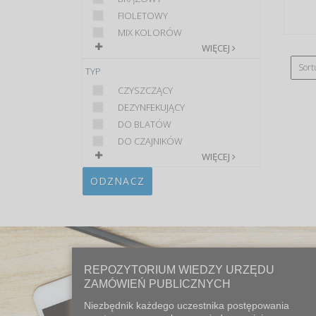
FIOLETOWY
MIX KOLORÓW
WIĘCEJ
Sort
TYP
CZYSZCZĄCY
DEZYNFEKUJĄCY
DO BLATÓW
DO CZAJNIKÓW
WIĘCEJ
ODZNACZ
REPOZYTORIUM WIEDZY URZĘDU
ZAMÓWIEŃ PUBLICZNYCH
Niezbędnik każdego uczestnika postępowania