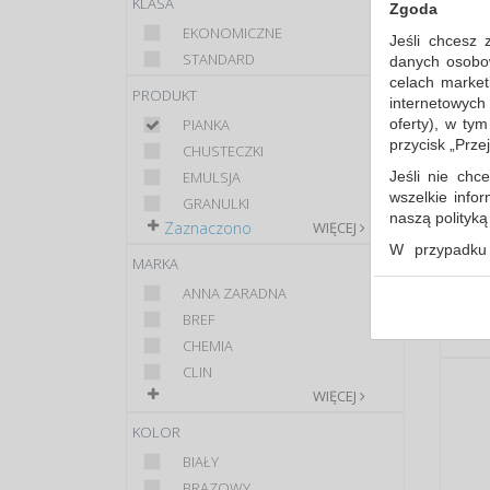
KLASA
Zgoda
EKONOMICZNE
Jeśli chcesz 
STANDARD
danych osobowy
celach market
PRODUKT
internetowych
oferty), w ty
PIANKA
przycisk „Prze
CHUSTECZKI
Jeśli nie chce
EMULSJA
wszelkie info
GRANULKI
naszą polityk
Zaznaczono
WIĘCEJ
W przypadku 
MARKA
udzieliliście
dowolnym mom
ANNA ZARADNA
BREF
Polityka 
CHEMIA
Klauzula 
CLIN
Lista Zau
WIĘCEJ
KOLOR
BIAŁY
BRĄZOWY