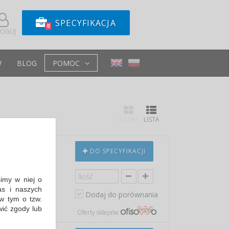
SPECYFIKACJA
0
LOGUJ
W
BLOG
POMOC
SIATKA
LISTA
DO SPECYFIKACJI
ewni...
simy w niej o
s i naszych
in: 13,48 PLN
Dodaj do porównania
w tym o tzw.
wić zgody lub
Oferty sklepów