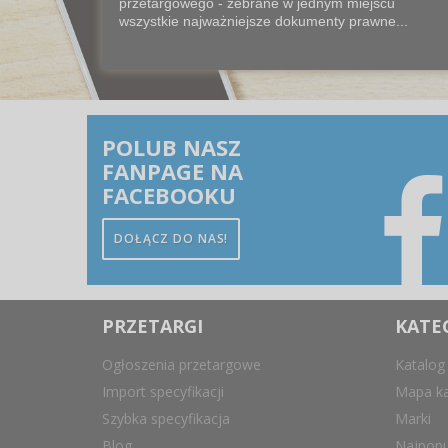
przetargowego - zebrane w jednym miejscu
wszystkie najważniejsze dokumenty prawne...
POLUB NASZ
FANPAGE NA
FACEBOOKU
DOŁĄCZ DO NAS!
PRZETARGI
KATE
Ogłoszenia przetargowe
Katalog
Import specyfikacji
Mapa ka
Szybka specyfikacja
Marki
Blog
Najpopu