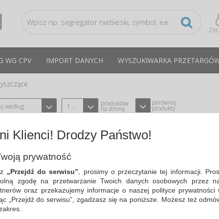
ZA
G WG CPV
IMPORT DANYCH
WYSZUKIWARKA PRZETARGÓ
zyszczące
porównaj
produktów
uj według
12
produkty
na stronę
i Klienci! Drodzy Państwo!
PIANKA DO MEBLI CLASSIC, 400ML
TYPU PRONTO HG-151473
CPV:39830000-9
woją prywatność
delikatnie czyści, pielęgnuje i chroni dr
sz
„Przejdź do serwisu”
, prosimy o przeczytanie tej informacji. Pro
olną zgodę na przetwarzanie Twoich danych osobowych przez na
Cena średnia
13,59 PLN
brutto, max: 13,81 PLN, m
tnerów oraz przekazujemy informacje o naszej polityce prywatności 
ając „Przejdź do serwisu”, zgadzasz się na poniższe. Możesz też odmó
 zakres.