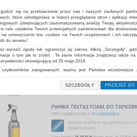
PIANKA DO MEBLI ORGINAL, 400ML
TYPU PRONTO HG-151534
CPV:39830000-9
zgodzić się na przetwarzanie przez nas i naszych zaufanych partn
ch, które udostępniasz w historii przeglądania stron i aplikacji int
delikatnie czyści, pielęgnuje i chroni dr
ingowych (obejmujących zautomatyzowaną analizę Twojej aktywności
 w celu ustalenia Twoich potencjalnych zainteresowań dla dostosowa
Cena średnia
13,59 PLN
brutto, max: 13,81 PLN, m
m na umieszczanie tzw. cookies na Twoich urządzeniach i ich odczytyw
jdź do serwisu”.
sz wyrazić zgody lub ograniczyć jej zakres, kliknij „Szczegóły”, gdz
PIANA AKTYWNA BIO ACTIVE CAR, D
rmacje o tym jak to zrobić . Te same informacje znajdziesz także na
RĘCZNEGO I BEZDOTYKOWEGO, 1L
ą prywatności obowiązującą od 25 maja 2018.
TYPU CLINEX CL40001
CPV:39830000-9
użytkowników zalogowanych, ważna jest Państwa wcześniejsza z
 podczas zakładania konta. Każda Państwa zgoda jest dobrowolna 
silnie pieniący preparat do częstego my
encie wycofać.
pojazdów mechanicznych…
SZCZEGÓŁY
PRZEJDŹ DO
prywatności (rozwiń)
Cena średnia
27,55 PLN
brutto, max: 32,26 PLN, m
Informacyjna (rozwiń)
PIANKA TEXTILE FOAM, DO TAPICERKI
fanych Partnerów (rozwiń)
TYPU CLINEX CL77614
CPV:39830000-9
opóźnia osadzanie się zanieczyszcze
odświeża kolory…
Cena średnia
26,38 PLN
brutto, max: 26,74 PLN, m