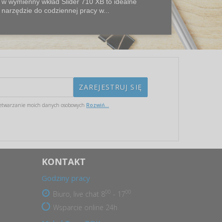
w wymienny wkład Slider 710 XB to idealne
narzędzie do codziennej pracy w...
etwarzanie moich danych osobowych
Rozwiń...
KONTAKT
Godziny pracy
00
00
Biuro, live chat 8
- 17
Wsparcie online 24h