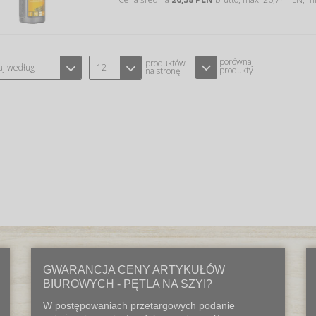
porównaj
produktów
uj według
12
produkty
na stronę
GWARANCJA CENY ARTYKUŁÓW
BIUROWYCH - PĘTLA NA SZYI?
W postępowaniach przetargowych podanie