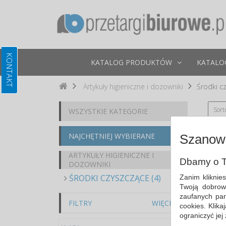
KATALOG PRODUKTÓW
KATALO
Artykuły higieniczne i dozowniki
Środki c
Sort
WSZYSTKIE KATEGORIE
NAJCHĘTNIEJ WYBIERANE
Szanown
ARTYKUŁY HIGIENICZNE I
Dbamy o T
DOZOWNIKI
ŚRODKI CZYSZCZĄCE (4)
Zanim kliknie
Twoją dobrow
zaufanych par
FILTRY
WIĘCEJ
cookies. Klik
ograniczyć jej