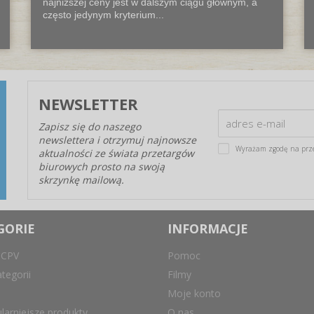
najniższej ceny jest w dalszym ciągu głównym, a
często jedynym kryterium...
NEWSLETTER
Zapisz się do naszego
newslettera i otrzymuj najnowsze
Wyrażam zgodę na prz
aktualności ze świata przetargów
biurowych prosto na swoją
skrzynkę mailową.
GORIE
INFORMACJE
 CPV
Pomoc
tegorii
Filmy
Moje konto
larniejsze produkty
O nas